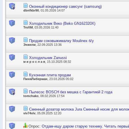
Оконный кондиционер самсунг (samsung)
dbnfkbr90
, 01.05.2026 14:07
Холодильник Веко (Beko GN162320X)
TrofiM
, 03.05.2026 11:40
Продам соковыжималку Moulinex б/у
Энжели
, 22.09.2025 13:36
Холодильник Zanussi
м и р о с л а в
, 15.10.2025 08:32
Кухонная плита продам
ПиняЛиберман
, 23.03.2026 05:02
Пылесос BOSCH без мешка с Гарантией 2 года
tomchako
, 08.02.2026 17:54
Сменный дозатор молока Jura Сменный носик для молок
viv74viv
, 05.09.2025 12:20
Опрос:
Отдам-ищу даром старую технику. Читать первый