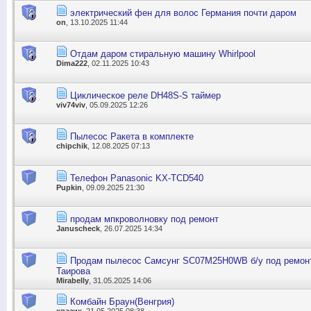
электрический фен для волос Германия почти даром
on
, 13.10.2025 11:44
Отдам даром стиральную машину Whirlpool
Dima222
, 02.11.2025 10:43
Циклическое реле DH48S-S таймер
viv74viv
, 05.09.2025 12:26
Пылесос Ракета в комплекте
chipchik
, 12.08.2025 07:13
Телефон Panasonic KX-TCD540
Pupkin
, 09.09.2025 21:30
продам мпкроволновку под ремонт
Januscheck
, 26.07.2025 14:34
Продам пылесос Самсунг SC07M25H0WB б/у под ремонт 
Таирова
Mirabelly
, 31.05.2025 14:06
Комбайн Браун(Венгрия)