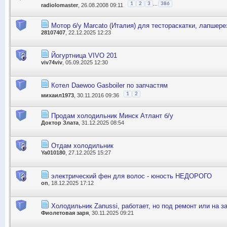
...
1
2
3
386
radiolomaster
, 26.08.2008 09:11
Мотор б/у Marcato (Италия) для тестораскатки, лапшере
28107407
, 22.12.2025 12:23
Йогуртница VIVO 201
viv74viv
, 05.09.2025 12:30
Котел Daewoo Gasboiler по запчастям
1
2
михаил1973
, 30.11.2016 09:36
Продам холодильник Минск Атлант б/у
Доктор Злата
, 31.12.2025 08:54
Отдам холодильник
Ya010180
, 27.12.2025 15:27
электрический фен для волос - юность НЕДОРОГО
on
, 18.12.2025 17:12
Холодильник Zanussi, работает, но под ремонт или на з
Фиолетовая заря
, 30.11.2025 09:21