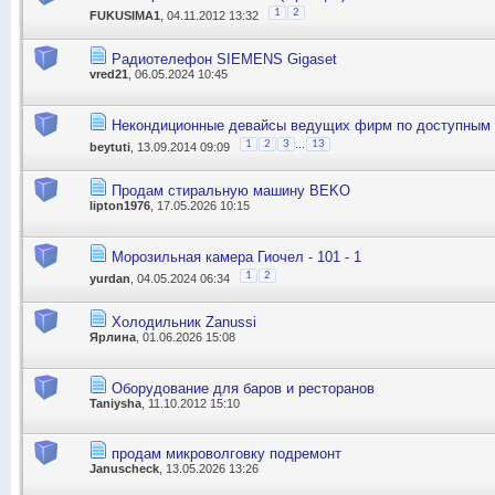
1
2
FUKUSIMA1
, 04.11.2012 13:32
Радиотелефон SIEMENS Gigaset
vred21
, 06.05.2024 10:45
Некондиционные девайсы ведущих фирм по доступным
...
1
2
3
13
beytuti
, 13.09.2014 09:09
Продам стиральную машину BEKO
lipton1976
, 17.05.2026 10:15
Морозильная камера Гиочел - 101 - 1
1
2
yurdan
, 04.05.2024 06:34
Холодильник Zanussi
Ярлина
, 01.06.2026 15:08
Оборудование для баров и ресторанов
Taniysha
, 11.10.2012 15:10
продам микроволговку подремонт
Januscheck
, 13.05.2026 13:26