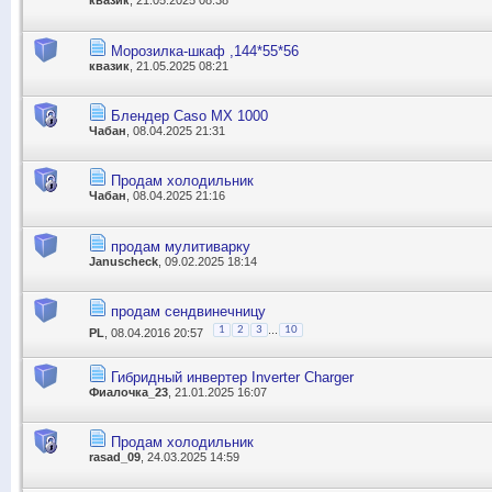
квазик
, 21.05.2025 08:38
Морозилка-шкаф ,144*55*56
квазик
, 21.05.2025 08:21
Блендер Caso MX 1000
Чабан
, 08.04.2025 21:31
Продам холодильник
Чабан
, 08.04.2025 21:16
продам мулитиварку
Januscheck
, 09.02.2025 18:14
продам сендвинечницу
...
1
2
3
10
PL
, 08.04.2016 20:57
Гибридный инвертер Inverter Charger
Фиалочка_23
, 21.01.2025 16:07
Продам холодильник
rasad_09
, 24.03.2025 14:59