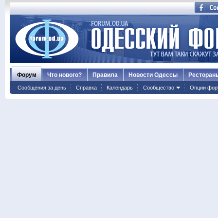
Форум
Что нового?
Правила
Новости Одессы
Ресторан
Сообщения за день
Справка
Календарь
Сообщество
Опции фор