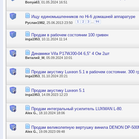
Bonya63
, 01.05.2024 16:51
Ищу единомышленников по Hi-fi домашней аппаратуре
...
1
2
3
94
Руслан1982
, 25.06.2013 23:50
Продам в рабочем состоянии 100 гривен
inga1953
, 10.11.2024 11:14
Динамики Vifa P17WJ00-04 6,5" 4 Ом 2шт
Виталий_М
, 05.09.2024 10:01
Продам акустику Luxeon 5.1 в рабочем состоянии. 300 г
inga1953
, 31.10.2024 20:21
Продам акустику Luxeon 5.1
inga1953
, 14.09.2023 12:23
Продам интегральный усилитель LUXMAN L-80.
Alex G.
, 18.10.2024 18:06
Продам великолепную вертушку винила DENON DP-500
Alex G.
, 19.09.2023 09:48