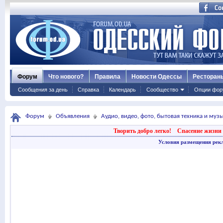
Форум
Что нового?
Правила
Новости Одессы
Ресторан
Сообщения за день
Справка
Календарь
Сообщество
Опции фор
Форум
Объявления
Аудио, видео, фото, бытовая техника и му
Творить добро легко!
Спасение жизни 
Условия размещения рек