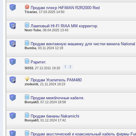
Продам плеєр HiFiMAN R2R2000 Red
Tizarias
, 17.03.2025 14:50
Ламповый HI-FI RIAA MM корректор.
Next-Tube
, 08.04.2025 13:43
Продам винтажную машинку для чистки винила National
Bumba
, 03.11.2024 12:18
Раритет.
1
2
Sl333
, 27.12.2011 19:20
Продам Усилитель PAM480
zloikotik
, 21.11.2024 19:23
Продам межблочные кабеля.
Bonya63
, 07.12.2024 18:58
Продам бананы Nakamichi
Bonya63
, 01.12.2024 17:42
Продам акустический и коаксиальный кабель фирмы Fur