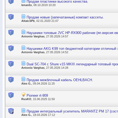
Продам пластинки высокого качества.
lenardo
, 08.10.2019 10:20
Продам новые (запечатанные) компакт кассеты.
Altair.SPb
, 02.01.2020 21:07
Наушники топовые JVC HP-RX900 рабочие (яп.версия е
Antonio Varghas
, 27.05.2026 14:57
Наушники AKG K99 топ бюджетной категории отличный 
Antonio Varghas
, 27.05.2026 14:52
Dual SC-704 с Shure v15 MKIII легендарный топовый пр
Antonio Varghas
, 27.05.2026 14:28
Продам межблочный кабель OEHLBACH.
Alex G.
, 09.04.2026 11:25
Pioneer rt-909
RusKO
, 15.06.2025 11:50
Продам интегральный усилитель MARANTZ PM 17 (сост
Alex G.
, 18.03.2026 17:12