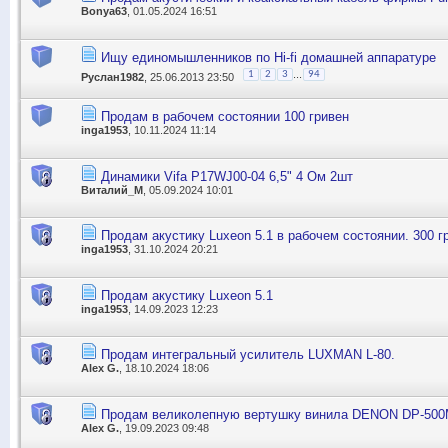
Bonya63
, 01.05.2024 16:51
Ищу единомышленников по Hi-fi домашней аппаратуре
...
1
2
3
94
Руслан1982
, 25.06.2013 23:50
Продам в рабочем состоянии 100 гривен
inga1953
, 10.11.2024 11:14
Динамики Vifa P17WJ00-04 6,5" 4 Ом 2шт
Виталий_М
, 05.09.2024 10:01
Продам акустику Luxeon 5.1 в рабочем состоянии. 300 г
inga1953
, 31.10.2024 20:21
Продам акустику Luxeon 5.1
inga1953
, 14.09.2023 12:23
Продам интегральный усилитель LUXMAN L-80.
Alex G.
, 18.10.2024 18:06
Продам великолепную вертушку винила DENON DP-500
Alex G.
, 19.09.2023 09:48