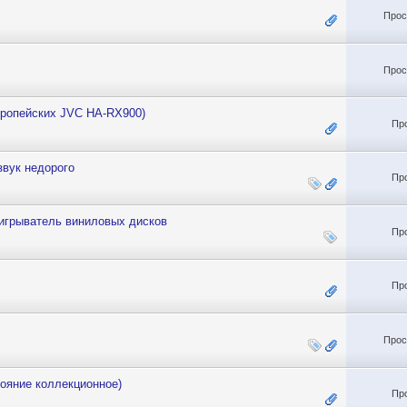
Прос
Прос
вропейских JVC HA-RX900)
Пр
звук недорого
Пр
оигрыватель виниловых дисков
Пр
Пр
Прос
ояние коллекционное)
Пр