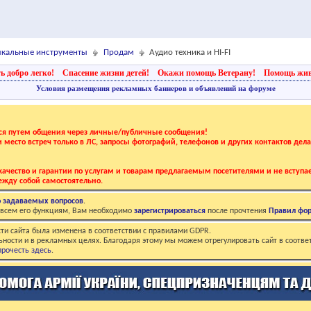
зыкальные инструменты
Продам
Аудио техника и HI-FI
ь добро легко!
Спасение жизни детей!
Окажи помощь Ветерану!
Помощь жи
Условия размещения рекламных баннеров и объявлений на форуме
тся путем общения через личные/публичные сообщения!
 и место встреч только в ЛС, запросы фотографий, телефонов и других контактов дел
ачество и гарантии по услугам и товарам предлагаемым посетителями и не вступае
жду собой самостоятельно.
о задаваемых вопросов
.
о всем его функциям, Вам необходимо
зарегистрироваться
после прочтения
Правил фо
ти сайта была изменена в соответствии с правилами GDPR.
ьности и в рекламных целях. Благодаря этому мы можем отрегулировать сайт в соотве
рочесть здесь
.