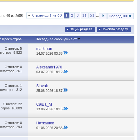
Страница 1 из 60
1
2
3
11
51
...
 по 45 из 2685
Последняя
Опции раздела
Поиск по разделу
/
Просмотров
Последнее сообщение от
Ответов:
5
marktuan
мотров: 5,523
14.07.2026
03:38
Ответов:
0
Alexsandr1970
осмотров: 261
03.07.2026
18:12
Ответов:
1
Slavok
осмотров: 312
25.06.2026
18:57
Ответов:
22
Саша_М
отров: 18,009
13.06.2026
18:15
Ответов:
0
Наткашок
осмотров: 293
01.06.2026
20:33