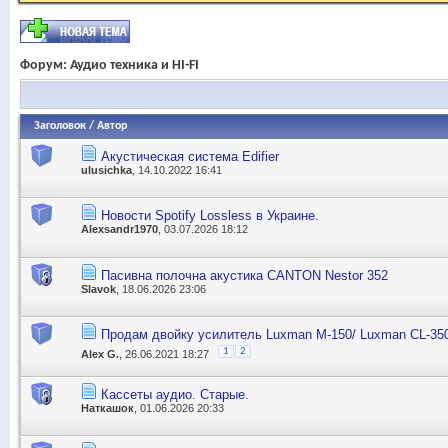
Форум:
Аудио техника и HI-FI
Заголовок
/
Автор
Акустическая система Edifіer
ulusichka
, 14.10.2022 16:41
Новости Spotify Lossless в Украине.
Alexsandr1970
, 03.07.2026 18:12
Пасивна полочна акустика CANTON Nestor 352
Slavok
, 18.06.2026 23:06
Продам двойку усилитель Luxman M-150/ Luxman CL-35
1
2
Alex G.
, 26.06.2021 18:27
Кассеты аудио. Старые.
Наткашок
, 01.06.2026 20:33