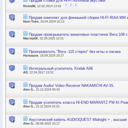
Продам стойки для Hi-Fi полочной акустики.
1
2
3
Roma96
, 12.02.2014 13:42
Продам комплект для финишной сборки HI-FI RIAA ММ к
Next-Tube
, 10.04.2024 20:13
Продам проигрыватель виниловых пластинок Вега 108 с
Мастер0К
, 02.09.2025 12:51
Проигрыватель "Вега -110 стерео" без иглы и пасика
Наткашок
, 18.09.2025 20:27
Интегральный усилитель Xindak A06
AD
, 22.04.2017 13:32
Продам Audio/ Video Receiver NAKAMICHI AV-3S.
Alex G.
, 25.12.2024 05:43
Продам усилитель класса HI-END MARANTZ PM KI Pear
Alex G.
, 22.11.2024 20:15
Акустический кабель AUDIOQUEST Midnight + , высшая 
Alex G.
, 08.06.2025 10:17