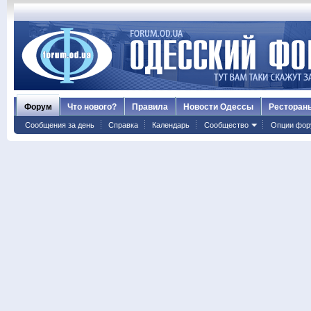
Форум
Что нового?
Правила
Новости Одессы
Ресторан
Сообщения за день
Справка
Календарь
Сообщество
Опции фор