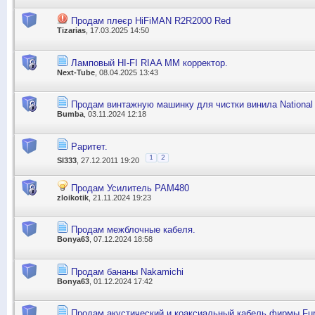
Продам плеєр HiFiMAN R2R2000 Red
Tizarias
, 17.03.2025 14:50
Ламповый HI-FI RIAA MM корректор.
Next-Tube
, 08.04.2025 13:43
Продам винтажную машинку для чистки винила National
Bumba
, 03.11.2024 12:18
Раритет.
1
2
Sl333
, 27.12.2011 19:20
Продам Усилитель PAM480
zloikotik
, 21.11.2024 19:23
Продам межблочные кабеля.
Bonya63
, 07.12.2024 18:58
Продам бананы Nakamichi
Bonya63
, 01.12.2024 17:42
Продам акустический и коаксиальный кабель фирмы Fur