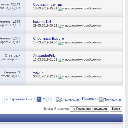
тветов:
42,143
Светлый позитив.
ов: 3,336,053
18.09.2019
15:21
Ответов:
1,855
businka114
тров: 362,181
29.05.2019
09:52
Ответов:
1,601
Счастливы Вместе
тров: 263,947
14.03.2019
14:06
Ответов:
-
AlexanderFritz
Просмотров: -
13.03.2019
01:01
Ответов:
3
veto4k
отров: 28,005
30.01.2019
22:29
Последняя
Страница 1 из 7
1
2
3
...
Быстрый переход
Праздники и традиции
Вверх