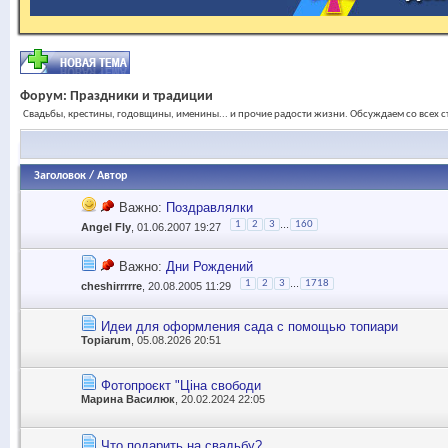
Форум:
Праздники и традиции
Свадьбы, крестины, годовщины, именины... и прочие радости жизни. Обсуждаем со всех с
Заголовок
/
Автор
Важно:
Поздравлялки
...
1
2
3
160
Angel Fly
, 01.06.2007 19:27
Важно:
Дни Рождений
...
1
2
3
1718
cheshirrrrre
, 20.08.2005 11:29
Идеи для оформления сада с помощью топиари
Topiarum
, 05.08.2026 20:51
Фотопроєкт "Ціна свободи
Марина Василюк
, 20.02.2024 22:05
Что подарить на свадьбу?