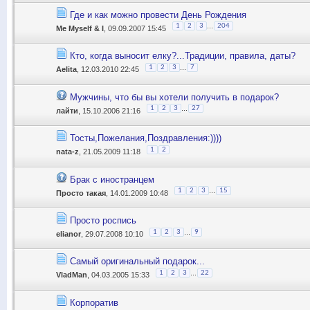
Где и как можно провести День Рождения
...
1
2
3
204
Me Myself & I
, 09.09.2007 15:45
Кто, когда выносит елку?...Традиции, правила, даты?
...
1
2
3
7
Aelita
, 12.03.2010 22:45
Мужчины, что бы вы хотели получить в подарок?
...
1
2
3
27
лайти
, 15.10.2006 21:16
Тосты,Пожелания,Поздравления:))))
1
2
nata-z
, 21.05.2009 11:18
Брак с иностранцем
...
1
2
3
15
Прocто такая
, 14.01.2009 10:48
Просто роспись
...
1
2
3
9
elianor
, 29.07.2008 10:10
Самый оригинальный подарок...
...
1
2
3
22
VladMan
, 04.03.2005 15:33
Корпоратив