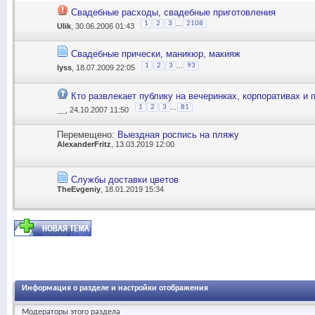
Свадебные расходы, свадебные приготовления
...
1
2
3
2108
Ulik
, 30.06.2006 01:43
Свадебные прически, маникюр, макияж
...
1
2
3
93
lyss
, 18.07.2009 22:05
Кто развлекает публику на вечеринках, корпоративах и 
...
1
2
3
81
__
, 24.10.2007 11:50
Перемещено:
Выездная роспись на пляжу
AlexanderFritz
, 13.03.2019 12:00
Службы доставки цветов
TheEvgeniy
, 18.01.2019 15:34
Информация о разделе и настройки отображения
Модераторы этого раздела