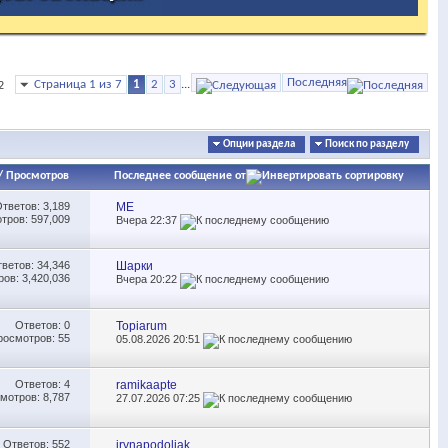
Последняя
Страница 1 из 7
1
2
3
...
2
Опции раздела
Поиск по разделу
/
Просмотров
Последнее сообщение от
Ответов:
3,189
МЕ
тров: 597,009
Вчера
22:37
тветов:
34,346
Шарки
ов: 3,420,036
Вчера
20:22
Ответов:
0
Topiarum
росмотров: 55
05.08.2026
20:51
Ответов:
4
ramikaapte
мотров: 8,787
27.07.2026
07:25
Ответов:
552
irynapodoliak