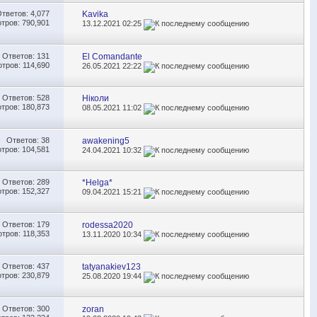
Ответов:
4,077
Kavika
тров: 790,901
13.12.2021
02:25
Ответов:
131
El Comandante
тров: 114,690
26.05.2021
22:22
Ответов:
528
Ніколи
тров: 180,873
08.05.2021
11:02
Ответов:
38
awakening5
тров: 104,581
24.04.2021
10:32
Ответов:
289
*Helga*
тров: 152,327
09.04.2021
15:21
Ответов:
179
rodessa2020
тров: 118,353
13.11.2020
10:34
Ответов:
437
tatyanakiev123
тров: 230,879
25.08.2020
19:44
Ответов:
300
zoran