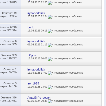
тров: 180,019
25.05.2026
12:26
Ответов:
49
irynapodoliak
отров: 92,394
25.05.2026
12:24
Ответов:
6,240
Lerik
тров: 582,374
13.04.2026
09:15
Ответов:
0
irynapodoliak
осмотров: 355
08.04.2026
21:11
Ответов:
353
_Одри_
тров: 140,227
12.03.2026
10:07
Ответов:
2
irynapodoliak
отров: 30,740
11.03.2026
17:09
Ответов:
3
Iren1995
отров: 24,138
17.10.2025
23:09
Ответов:
386
Андрій Петрович
тров: 153,651
02.05.2024
20:33