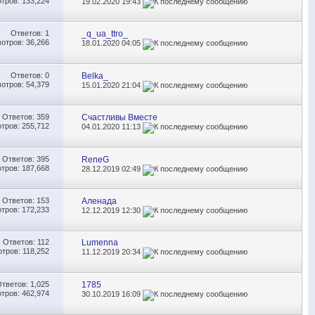
тров: 133,224
19.02.2020
19:43
Ответов:
1
_q_ua_ttro_
отров: 36,266
18.01.2020
04:05
Ответов:
0
Belka_
отров: 54,379
15.01.2020
21:04
Ответов:
359
Счастливы Вместе
тров: 255,712
04.01.2020
11:13
Ответов:
395
ReneG
тров: 187,668
28.12.2019
02:49
Ответов:
153
Аленада
тров: 172,233
12.12.2019
12:30
Ответов:
112
Lumenna
тров: 118,252
11.12.2019
20:34
Ответов:
1,025
1785
тров: 462,974
30.10.2019
16:09