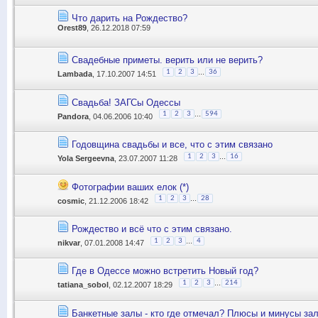
Что дарить на Рождество?
Orest89
, 26.12.2018 07:59
Свадебные приметы. верить или не верить?
...
1
2
3
36
Lambada
, 17.10.2007 14:51
Свадьба! ЗАГСы Одессы
...
1
2
3
594
Pandora
, 04.06.2006 10:40
Годовщина свадьбы и все, что с этим связано
...
1
2
3
16
Yola Sergeevna
, 23.07.2007 11:28
Фотографии ваших елок (*)
...
1
2
3
28
cosmic
, 21.12.2006 18:42
Рождество и всё что с этим связано.
...
1
2
3
4
nikvar
, 07.01.2008 14:47
Где в Одессе можно встретить Новый год?
...
1
2
3
214
tatiana_sobol
, 02.12.2007 18:29
Банкетные залы - кто где отмечал? Плюсы и минусы зал