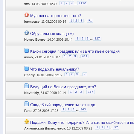
...
1
2
3
1142
xxs
, 14.05.2009 20:30
Музыка на торжество - кто?
...
1
2
3
91
Icemouse
, 11.08.2009 00:14
Обручальные кольца =)
...
1
2
3
127
Honey Boney
, 14.04.2009 10:44
Какой сегодня праздник или за что пьем сегодня
...
1
2
3
411
asmo
, 21.01.2007 10:07
Что подарить начальнику?
...
1
2
3
9
Cherry
, 16.01.2006 09:15
Ведущий на Вашем празднике, кто?
...
1
2
3
167
Novitskiy
, 31.07.2009 19:14
Свадебный наряд невесты : от и до...
...
1
2
3
543
Геля
, 27.03.2008 17:28
Подарки. Кому что подарить? Или как не ошибиться в в
...
1
2
3
57
Ангельский Дьяволёнок
, 18.12.2009 08:21