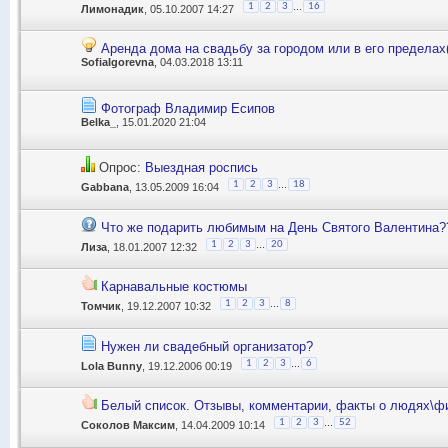
...
1
2
3
16
Лимонадик
, 05.10.2007 14:27
Аренда дома на свадьбу за городом или в его пределах
SofiaIgorevna
, 04.03.2018 13:11
Фотограф Владимир Есипов
Belka_
, 15.01.2020 21:04
Опрос:
Выездная роспись
...
1
2
3
18
Gabbana
, 13.05.2009 16:04
Что же подарить любимым на День Святого Валентина?
...
1
2
3
20
Лиза
, 18.01.2007 12:32
Карнавальные костюмы
...
1
2
3
8
Томчик
, 19.12.2007 10:32
Нужен ли свадебный организатор?
...
1
2
3
6
Lola Bunny
, 19.12.2006 00:19
Белый список. Отзывы, комментарии, факты о людях\ф
...
1
2
3
52
Соколов Максим
, 14.04.2009 10:14