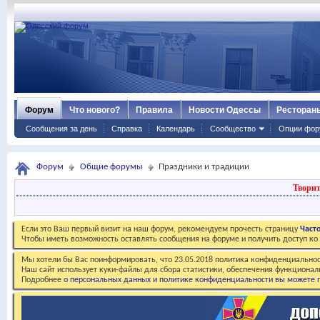
Форум
Что нового?
Правила
Новости Одессы
Ресторан
Сообщения за день
Справка
Календарь
Сообщество
Опции фор
Форум
Общие форумы
Праздники и традиции
Творит
Если это Ваш первый визит на наш форум, рекомендуем прочесть страницу
Част
Чтобы иметь возможность оставлять сообщения на форуме и получить доступ к
Мы хотели бы Вас поинформировать, что 23.05.2018 политика конфиденциальнос
Наш сайт использует куки-файлы для сбора статистики, обеспечения функционал
Подробнее
о персональных данных и политике конфиденциальности вы можете п