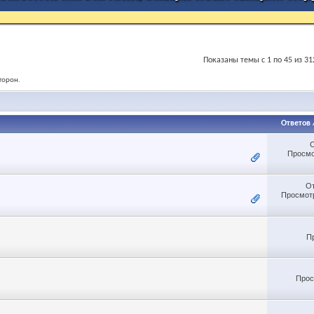
Показаны темы с 1 по 45 из 31
торон.
Ответов
Просмо
О
Просмотр
П
Прос