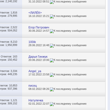
ов: 2,140,192
31.10.2022
08:51
Ответов:
1,816
<ЛИЛЁК>
тров: 279,895
16.10.2022
15:21
Ответов:
2,522
Егор Петрович
тров: 504,052
30.06.2022
14:57
Ответов:
8,210
100ik
ов: 1,950,899
28.06.2022
16:48
Ответов:
163
Дарья Гинжук
тров: 150,452
20.06.2022
19:06
Ответов:
3,334
Angel_ya
тров: 449,235
17.02.2022
23:58
тветов:
10,853
писец
тров: 937,396
08.02.2022
08:26
Ответов:
1,121
Натулечка
тров: 309,152
02.01.2022
22:07