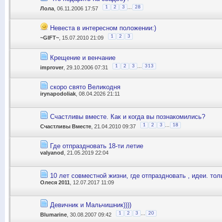
...
1
2
3
28
Лола
, 06.11.2006 17:57
Невеста в интересном положении:)
1
2
3
~GIFT~
, 15.07.2010 21:09
Крещение и венчание
...
1
2
3
313
improver
, 29.10.2006 07:31
скоро свято Великодня
irynapodoliak
, 08.04.2026 21:11
Счастливы вместе. Как и когда вы познакомились?
...
1
2
3
18
Счастливы Вместе
, 21.04.2010 09:37
Где отпраздновать 18-ти летие
valyanod
, 21.05.2019 22:04
10 лет совместной жизни, где отпраздновать , идеи. то
Олеся 2011
, 12.07.2017 11:09
Девичник и Мальчишник))))
...
1
2
3
20
Blumarine
, 30.08.2007 09:42