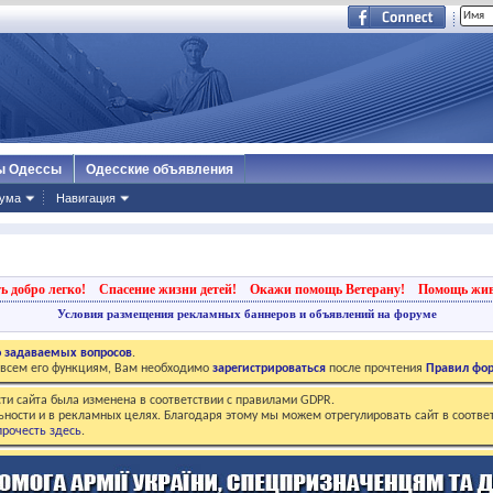
ы Одессы
Одесские объявления
ума
Навигация
ь добро легко!
Спасение жизни детей!
Окажи помощь Ветерану!
Помощь жи
Условия размещения рекламных баннеров и объявлений на форуме
о задаваемых вопросов
.
о всем его функциям, Вам необходимо
зарегистрироваться
после прочтения
Правил фо
ти сайта была изменена в соответствии с правилами GDPR.
ьности и в рекламных целях. Благодаря этому мы можем отрегулировать сайт в соотве
рочесть здесь
.