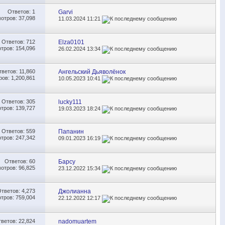
Ответов:
1
Garvi
отров: 37,098
11.03.2024
11:21
Ответов:
712
Elza0101
тров: 154,096
26.02.2024
13:34
тветов:
11,860
Ангельский Дьяволёнок
ов: 1,200,861
10.05.2023
10:41
Ответов:
305
lucky111
тров: 139,727
19.03.2023
18:24
Ответов:
559
Папанин
тров: 247,342
09.01.2023
16:19
Ответов:
60
Барсу
отров: 96,825
23.12.2022
15:34
Ответов:
4,273
Джолианна
тров: 759,004
22.12.2022
12:17
тветов:
22,824
nadomuartem