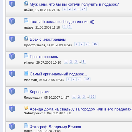
Мужчины, что бы вы хотели получить в подарок?
...
1
2
3
27
лайти
, 15.10.2006 21:16
Тосты,Пожелания,Поздравления:))))
1
2
nata-z
, 21.05.2009 11:18
Брак с иностранцем
...
1
2
3
15
Прocто такая
, 14.01.2009 10:48
Просто роспись
...
1
2
3
9
elianor
, 29.07.2008 10:10
Самый оригинальный подарок...
...
1
2
3
22
VladMan
, 04.03.2005 15:33
Корпоратив
...
1
2
3
16
Лимонадик
, 05.10.2007 14:27
Аренда дома на свадьбу за городом или в его пределах
SofiaIgorevna
, 04.03.2018 13:11
Фотограф Владимир Есипов
Belka_
, 15.01.2020 21:04