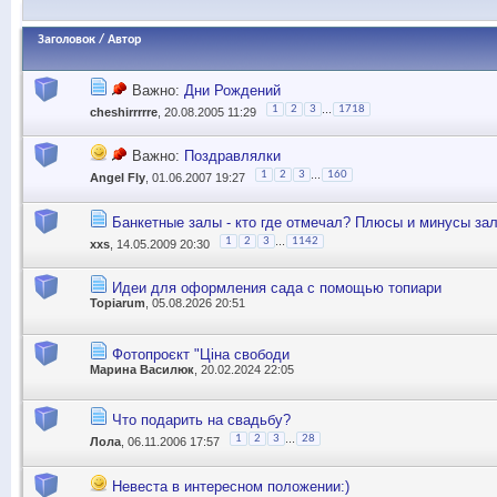
Заголовок
/
Автор
Важно:
Дни Рождений
...
1
2
3
1718
cheshirrrrre
, 20.08.2005 11:29
Важно:
Поздравлялки
...
1
2
3
160
Angel Fly
, 01.06.2007 19:27
Банкетные залы - кто где отмечал? Плюсы и минусы зал
...
1
2
3
1142
xxs
, 14.05.2009 20:30
Идеи для оформления сада с помощью топиари
Topiarum
, 05.08.2026 20:51
Фотопроєкт "Ціна свободи
Марина Василюк
, 20.02.2024 22:05
Что подарить на свадьбу?
...
1
2
3
28
Лола
, 06.11.2006 17:57
Невеста в интересном положении:)