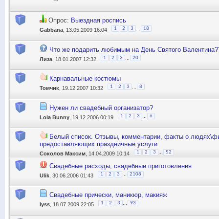
Опрос:
Выездная роспись
...
1
2
3
18
Gabbana
, 13.05.2009 16:04
Что же подарить любимым на День Святого Валентина?
...
1
2
3
20
Лиза
, 18.01.2007 12:32
Карнавальные костюмы
...
1
2
3
8
Томчик
, 19.12.2007 10:32
Нужен ли свадебный организатор?
...
1
2
3
6
Lola Bunny
, 19.12.2006 00:19
Белый список. Отзывы, комментарии, факты о людях\ф
предоставляющих праздничные услуги
...
1
2
3
52
Соколов Максим
, 14.04.2009 10:14
Свадебные расходы, свадебные приготовления
...
1
2
3
2108
Ulik
, 30.06.2006 01:43
Свадебные прически, маникюр, макияж
...
1
2
3
93
lyss
, 18.07.2009 22:05