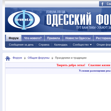
Форум
Что нового?
Правила
Новости Одессы
Ресторан
Сообщения за день
Справка
Календарь
Сообщество
Опции фор
Форум
Общие форумы
Праздники и традиции
Творить добро легко!
Спасение жизни 
Условия размещения рек