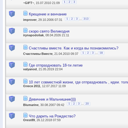
1
2
3
~GIFT~
, 15.07.2010 21:09
Крещение и венчание
...
1
2
3
313
improver
, 29.10.2006 07:31
скоро свято Великодня
irynapodoliak
, 08.04.2026 21:11
Счастливы вместе. Как и когда вы познакомились?
...
1
2
3
18
Счастливы Вместе
, 21.04.2010 09:37
Где отпраздновать 18-ти летие
valyanod
, 21.05.2019 22:04
10 лет совместной жизни, где отпраздновать , идеи. то
Олеся 2011
, 12.07.2017 11:09
Девичник и Мальчишник))))
...
1
2
3
20
Blumarine
, 30.08.2007 09:42
Что дарить на Рождество?
Orest89
, 26.12.2018 07:59