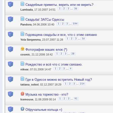
Свадебные приметы. верить или не верить?
...
1
2
3
36
Lambada
, 17.10.2007 14:51
Свадьба! ЗАГСы Одессы
...
1
2
3
594
Pandora
, 04.06.2006 10:40
Годовщина свадьбы и все, что с этим связано
...
1
2
3
16
Yola Sergeevna
, 23.07.2007 11:28
Фотографии ваших елок (*)
...
1
2
3
28
cosmic
, 21.12.2006 18:42
Рождество и всё что с этим связано.
...
1
2
3
4
nikvar
, 07.01.2008 14:47
Где в Одессе можно встретить Новый год?
...
1
2
3
214
tatiana_sobol
, 02.12.2007 18:29
Музыка на торжество - кто?
...
1
2
3
91
Icemouse
, 11.08.2009 00:14
Обручальные кольца =)