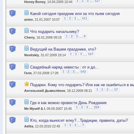
...
1
2
3
127
Honey Boney
, 14.04.2009 10:44
Какой сегодня праздник или за что пьем сегодня
...
1
2
3
411
asmo
, 21.01.2007 10:07
Что подарить начальнику?
...
1
2
3
9
Cherry
, 16.01.2006 09:15
Ведущий на Вашем празднике, кто?
...
1
2
3
167
Novitskiy
, 31.07.2009 19:14
Свадебный наряд невесты : от и до...
...
1
2
3
543
Геля
, 27.03.2008 17:28
Подарки. Кому что подарить? Или как не ошибиться в в
...
1
2
3
57
Ангельский Дьяволёнок
, 18.12.2009 08:21
Где и как можно провести День Рождения
...
1
2
3
204
Me Myself & I
, 09.09.2007 15:45
Кто, когда выносит елку?...Традиции, правила, даты?
...
1
2
3
7
Aelita
, 12.03.2010 22:45