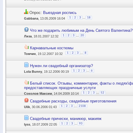
Опрос:
Выездная роспись
...
1
2
3
18
Gabbana
, 13.05.2009 16:04
Что же подарить любимым на День Святого Валентина?
...
1
2
3
20
Лиза
, 18.01.2007 12:32
Карнавальные костюмы
...
1
2
3
8
Томчик
, 19.12.2007 10:32
Нужен ли свадебный организатор?
...
1
2
3
6
Lola Bunny
, 19.12.2006 00:19
Белый список. Отзывы, комментарии, факты о людях\ф
предоставляющих праздничные услуги
...
1
2
3
52
Соколов Максим
, 14.04.2009 10:14
Свадебные расходы, свадебные приготовления
...
1
2
3
2108
Ulik
, 30.06.2006 01:43
Свадебные прически, маникюр, макияж
...
1
2
3
93
lyss
, 18.07.2009 22:05