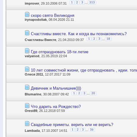
...
1
2
3
313
improver
, 29.10.2006 07:31
скоро свято Великодня
irynapodoliak
, 08.04.2026 21:11
Счастливы вместе. Как и когда вы познакомились?
...
1
2
3
18
Счастливы Вместе
, 21.04.2010 09:37
Где отпраздновать 18-ти летие
valyanod
, 21.05.2019 22:04
10 лет совместной жизни, где отпраздновать , идеи. то
Олеся 2011
, 12.07.2017 11:09
Девичник и Мальчишник))))
...
1
2
3
20
Blumarine
, 30.08.2007 09:42
Что дарить на Рождество?
Orest89
, 26.12.2018 07:59
Свадебные приметы. верить или не верить?
...
1
2
3
36
Lambada
, 17.10.2007 14:51