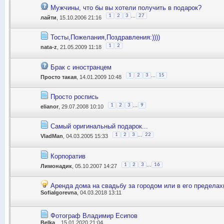
Мужчины, что бы вы хотели получить в подарок?
...
1
2
3
27
лайти
, 15.10.2006 21:16
Тосты,Пожелания,Поздравления:))))
1
2
nata-z
, 21.05.2009 11:18
Брак с иностранцем
...
1
2
3
15
Прocто такая
, 14.01.2009 10:48
Просто роспись
...
1
2
3
9
elianor
, 29.07.2008 10:10
Самый оригинальный подарок...
...
1
2
3
22
VladMan
, 04.03.2005 15:33
Корпоратив
...
1
2
3
16
Лимонадик
, 05.10.2007 14:27
Аренда дома на свадьбу за городом или в его пределах
SofiaIgorevna
, 04.03.2018 13:11
Фотограф Владимир Есипов
Belka_
, 15.01.2020 21:04