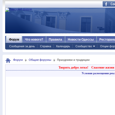
Форум
Что нового?
Правила
Новости Одессы
Ресторан
Сообщения за день
Справка
Календарь
Сообщество
Опции фор
Форум
Общие форумы
Праздники и традиции
Творить добро легко!
Спасение жизни 
Условия размещения рек