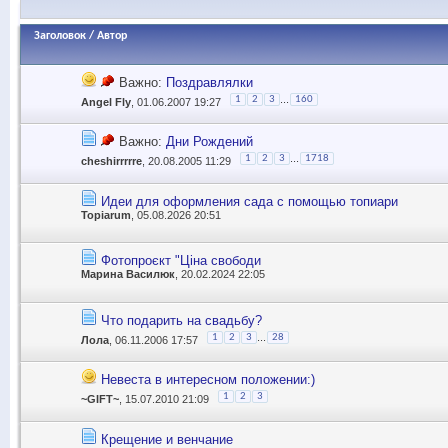
Заголовок
/
Автор
Важно:
Поздравлялки
...
1
2
3
160
Angel Fly
, 01.06.2007 19:27
Важно:
Дни Рождений
...
1
2
3
1718
cheshirrrrre
, 20.08.2005 11:29
Идеи для оформления сада с помощью топиари
Topiarum
, 05.08.2026 20:51
Фотопроєкт "Ціна свободи
Марина Василюк
, 20.02.2024 22:05
Что подарить на свадьбу?
...
1
2
3
28
Лола
, 06.11.2006 17:57
Невеста в интересном положении:)
1
2
3
~GIFT~
, 15.07.2010 21:09
Крещение и венчание