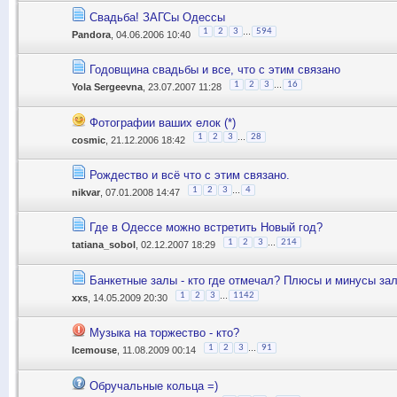
Свадьба! ЗАГСы Одессы
...
1
2
3
594
Pandora
, 04.06.2006 10:40
Годовщина свадьбы и все, что с этим связано
...
1
2
3
16
Yola Sergeevna
, 23.07.2007 11:28
Фотографии ваших елок (*)
...
1
2
3
28
cosmic
, 21.12.2006 18:42
Рождество и всё что с этим связано.
...
1
2
3
4
nikvar
, 07.01.2008 14:47
Где в Одессе можно встретить Новый год?
...
1
2
3
214
tatiana_sobol
, 02.12.2007 18:29
Банкетные залы - кто где отмечал? Плюсы и минусы зал
...
1
2
3
1142
xxs
, 14.05.2009 20:30
Музыка на торжество - кто?
...
1
2
3
91
Icemouse
, 11.08.2009 00:14
Обручальные кольца =)