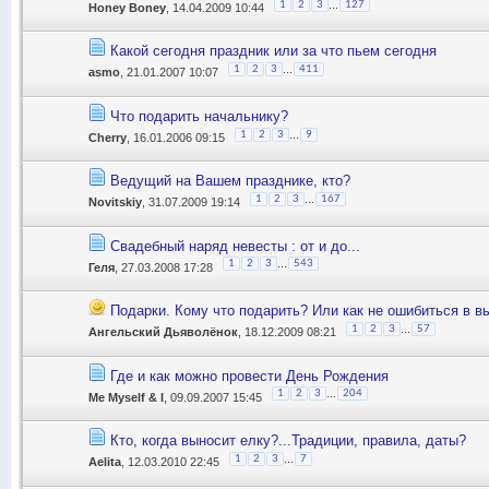
...
1
2
3
127
Honey Boney
, 14.04.2009 10:44
Какой сегодня праздник или за что пьем сегодня
...
1
2
3
411
asmo
, 21.01.2007 10:07
Что подарить начальнику?
...
1
2
3
9
Cherry
, 16.01.2006 09:15
Ведущий на Вашем празднике, кто?
...
1
2
3
167
Novitskiy
, 31.07.2009 19:14
Свадебный наряд невесты : от и до...
...
1
2
3
543
Геля
, 27.03.2008 17:28
Подарки. Кому что подарить? Или как не ошибиться в в
...
1
2
3
57
Ангельский Дьяволёнок
, 18.12.2009 08:21
Где и как можно провести День Рождения
...
1
2
3
204
Me Myself & I
, 09.09.2007 15:45
Кто, когда выносит елку?...Традиции, правила, даты?
...
1
2
3
7
Aelita
, 12.03.2010 22:45