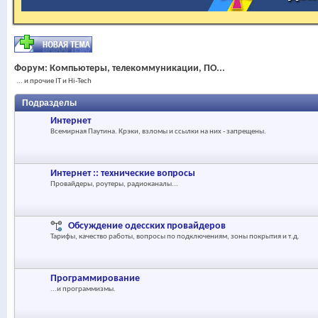
Форум:
Компьютеры, телекоммуникации, ПО...
... и прочие IT и Hi-Tech
Подразделы
Интернет
Всемирная Паутина. Крэки, взломы и ссылки на них - запрещены.
Интернет :: технические вопросы
Провайдеры, роутеры, радиоканалы...
Обсуждение одесских провайдеров
Тарифы, качество работы, вопросы по подключениям, зоны покрытия и т.д.
Программирование
...и программизмы.