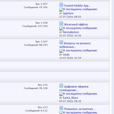
Тем: 2,907
Trusted Mobile App...
Сообщений: 49,396
от
appslure
27.07.2026,
08:03
Тем: 5,958
Железный оффтоп
Сообщений: 147,430
от
Nesnakomez
22.07.2026,
16:36
Тем: 3,507
Вопросы по ремонту
Сообщений: 88,293
мобильных...
от
vanja
13.07.2026,
22:29
Тем: 576
Цифровое эфирное
Сообщений: 98,128
телевидение...
от
Santa_Klaus
09.07.2026,
08:18
Тем: 613
Появилось ли внятная...
Сообщений: 8,512