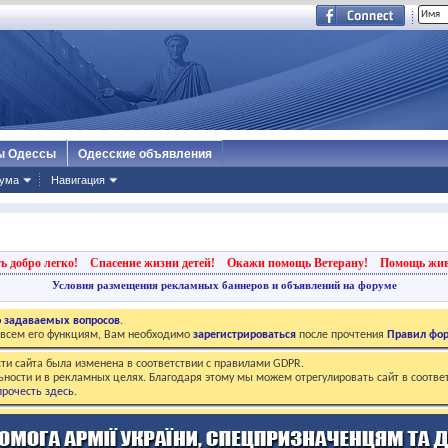
ы Одессы
Одесские объявления
ума
Навигация
ь добро легко!
Спасение жизни детей!
Окажи помощь Ветерану!
Помощь жи
Условия размещения рекламных баннеров и объявлений на форуме
о задаваемых вопросов
.
о всем его функциям, Вам необходимо
зарегистрироваться
после прочтения
Правил фо
ти сайта была изменена в соответствии с правилами GDPR.
ьности и в рекламных целях. Благодаря этому мы можем отрегулировать сайт в соотве
рочесть здесь
.