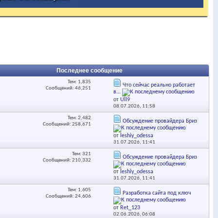
Последнее сообщение
Тем: 1,835
Что сейчас реально работает
Сообщений: 46,251
в...
от
Ull9
08.07.2026,
11:58
Тем: 2,482
Обсуждение провайдера Бриз
Сообщений: 258,671
от
leshiy_odessa
31.07.2026,
11:41
Тем: 321
Обсуждение провайдера Бриз
Сообщений: 210,332
от
leshiy_odessa
31.07.2026,
11:41
Тем: 1,605
Разработка сайта под ключ
Сообщений: 24,606
от
Ret_123
02.06.2026,
06:08