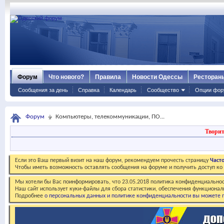
Форум
Что нового?
Правила
Новости Одессы
Ресторан
Сообщения за день
Справка
Календарь
Сообщество
Опции фор
Форум
Компьютеры, телекоммуникации, ПО...
Творит
Если это Ваш первый визит на наш форум, рекомендуем прочесть страницу
Част
Чтобы иметь возможность оставлять сообщения на форуме и получить доступ к
Мы хотели бы Вас поинформировать, что 23.05.2018 политика конфиденциальнос
Наш сайт использует куки-файлы для сбора статистики, обеспечения функционал
Подробнее
о персональных данных и политике конфиденциальности вы можете п