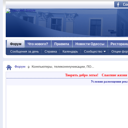
Форум
Что нового?
Правила
Новости Одессы
Ресторан
Сообщения за день
Справка
Календарь
Сообщество
Опции фор
Форум
Компьютеры, телекоммуникации, ПО...
Творить добро легко!
Спасение жизни 
Условия размещения рек