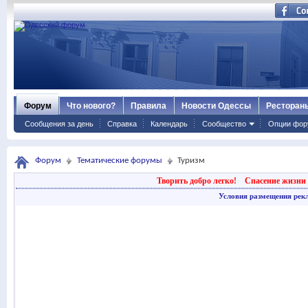
Форум
Что нового?
Правила
Новости Одессы
Ресторан
Сообщения за день
Справка
Календарь
Сообщество
Опции фор
Форум
Тематические форумы
Туризм
Творить добро легко!
Спасение жизни 
Условия размещения рек