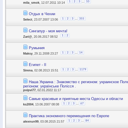
...
1
2
3
10
mila_smok
, 12.07.2011 10:14
Отдых в Чехии
...
1
2
3
355
Select
, 23.07.2007 13:06
Сингапур - моя мечта!
1
2
Zari@
, 20.06.2017 08:52
Румыния
...
1
2
3
14
Maksy
, 29.11.2008 23:27
Египет - II
...
1
2
3
1179
Sirena
, 02.08.2013 15:51
Наша Украина : Знакомство с регионом: украинское Поле
регіоном: українське Полісся .
pvipvi77
, 02.01.2022 11:17
Самые красивые и приятные места Одессы и области
...
1
2
3
67
ks2004
, 13.06.2007 08:08
Практика экономного перемещения по Европе
...
1
2
3
84
alexnun99
, 03.08.2015 21:57