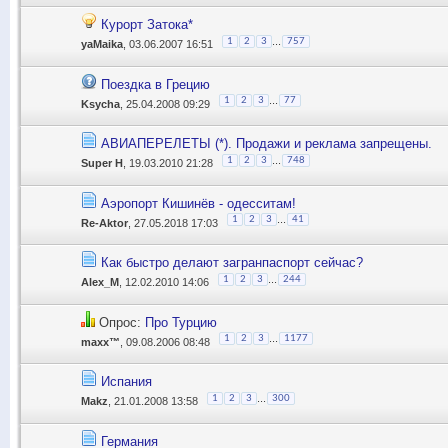
Курорт Затока*
...
1
2
3
757
yaMaika
, 03.06.2007 16:51
Поездка в Грецию
...
1
2
3
77
Ksycha
, 25.04.2008 09:29
АВИАПЕРЕЛЕТЫ (*). Продажи и реклама запрещены.
...
1
2
3
748
Super H
, 19.03.2010 21:28
Аэропорт Кишинёв - одесситам!
...
1
2
3
41
Re-Aktor
, 27.05.2018 17:03
Как быстро делают загранпаспорт сейчас?
...
1
2
3
244
Alex_M
, 12.02.2010 14:06
Опрос:
Про Турцию
...
1
2
3
1177
maxx™
, 09.08.2006 08:48
Испания
...
1
2
3
300
Makz
, 21.01.2008 13:58
Германия