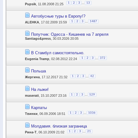
...
1
2
3
13
Pupsik
, 11.08.2008 21:25
Автобусные туры в Европу!?
...
1
2
3
1487
ALEHKA
, 17.02.2009 15:59
Попутчик: Одесса - Кишинев на 7 апреля
Santiago&press
, 30.03.2026 20:05
В Стамбул самостоятельно.
...
1
2
3
372
Eugenia Tramp
, 02.08.2012 22:24
Польша
...
1
2
3
42
Жергина
, 17.12.2017 21:32
На лыжи!
...
1
2
3
529
maserati
, 15.10.2007 23:16
Карпаты
...
1
2
3
1036
Твинки
, 06.09.2006 18:51
Молдавия. близкая заграница
...
1
2
3
21
Рина-Т
, 06.10.2009 21:02