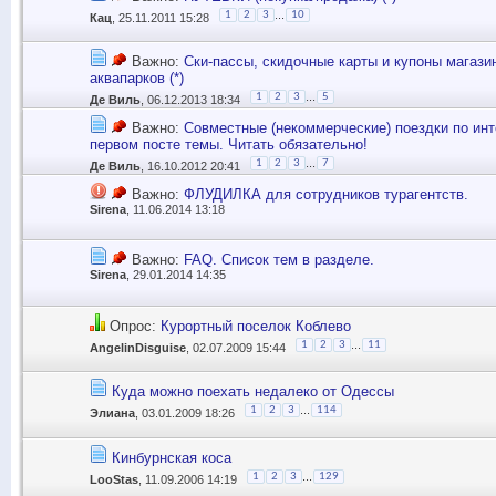
...
1
2
3
10
Кац
, 25.11.2011 15:28
Важно:
Ски-пассы, скидочные карты и купоны магази
аквапарков (*)
...
1
2
3
5
Де Виль
, 06.12.2013 18:34
Важно:
Совместные (некоммерческие) поездки по инт
первом посте темы. Читать обязательно!
...
1
2
3
7
Де Виль
, 16.10.2012 20:41
Важно:
ФЛУДИЛКА для сотрудников турагентств.
Sirena
, 11.06.2014 13:18
Важно:
FAQ. Список тем в разделе.
Sirena
, 29.01.2014 14:35
Опрос:
Курортный поселок Коблево
...
1
2
3
11
AngelinDisguise
, 02.07.2009 15:44
Куда можно поехать недалеко от Одессы
...
1
2
3
114
Элиана
, 03.01.2009 18:26
Кинбурнская коса
...
1
2
3
129
LooStas
, 11.09.2006 14:19