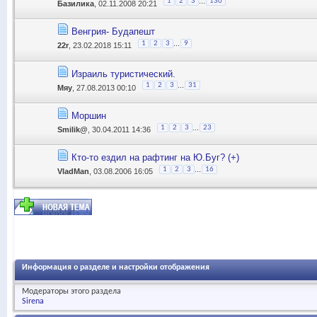
...
1
2
3
130
Базилика
, 02.11.2008 20:21
Венгрия- Будапешт
...
1
2
3
9
22r
, 23.02.2018 15:11
Израиль туристический.
...
1
2
3
31
Мяу
, 27.08.2013 00:10
Моршин
...
1
2
3
23
Smilik@
, 30.04.2011 14:36
Кто-то ездил на рафтинг на Ю.Буг? (+)
...
1
2
3
16
VladMan
, 03.08.2006 16:05
Информация о разделе и настройки отображения
Модераторы этого раздела
Sirena