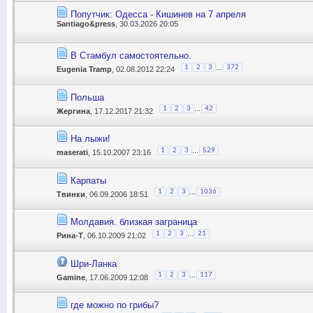
Попутчик: Одесса - Кишинев на 7 апреля
Santiago&press
, 30.03.2026 20:05
В Стамбул самостоятельно.
...
1
2
3
372
Eugenia Tramp
, 02.08.2012 22:24
Польша
...
1
2
3
42
Жергина
, 17.12.2017 21:32
На лыжи!
...
1
2
3
529
maserati
, 15.10.2007 23:16
Карпаты
...
1
2
3
1036
Твинки
, 06.09.2006 18:51
Молдавия. близкая заграница
...
1
2
3
21
Рина-Т
, 06.10.2009 21:02
Шри-Ланка
...
1
2
3
117
Gamine
, 17.06.2009 12:08
где можно по грибы?