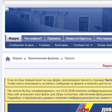
Форум
Что нового?
Правила
Новости Одессы
Ресторан
Сообщения за день
Справка
Календарь
Сообщество
Опции фор
Форум
Тематические форумы
Туризм
Творит
Если это Ваш первый визит на наш форум, рекомендуем прочесть страницу
Част
Чтобы иметь возможность оставлять сообщения на форуме и получить доступ к
Мы хотели бы Вас поинформировать, что 23.05.2018 политика конфиденциальнос
Наш сайт использует куки-файлы для сбора статистики, обеспечения функционал
Подробнее
о персональных данных и политике конфиденциальности вы можете п