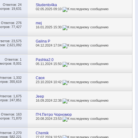
Ответов:
24
Studento4ka
отров: 19,631
02.05.2025
09:10
Ответов:
276
mej
отров: 77,427
16.01.2025
15:30
тветов:
23,575
Galina P
ов: 2,621,092
04.12.2024
17:04
Ответов:
1
Pashka2.0
мотров: 8,001
05.11.2024
15:50
Ответов:
1,332
Своя
тров: 355,619
23.10.2024
10:42
Ответов:
1,675
Jeep
тров: 247,851
16.09.2024
22:38
Ответов:
163
ПЧ.Петро Чорномор
отров: 71,870
20.08.2024
23:53
Ответов:
2,270
Chemik
тров: 582,221
27.07.2024
10:53