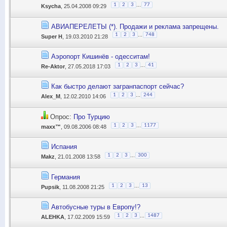
...
1
2
3
77
Ksycha
, 25.04.2008 09:29
АВИАПЕРЕЛЕТЫ (*). Продажи и реклама запрещены.
...
1
2
3
748
Super H
, 19.03.2010 21:28
Аэропорт Кишинёв - одесситам!
...
1
2
3
41
Re-Aktor
, 27.05.2018 17:03
Как быстро делают загранпаспорт сейчас?
...
1
2
3
244
Alex_M
, 12.02.2010 14:06
Опрос:
Про Турцию
...
1
2
3
1177
maxx™
, 09.08.2006 08:48
Испания
...
1
2
3
300
Makz
, 21.01.2008 13:58
Германия
...
1
2
3
13
Pupsik
, 11.08.2008 21:25
Автобусные туры в Европу!?
...
1
2
3
1487
ALEHKA
, 17.02.2009 15:59