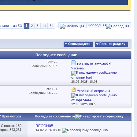
Последняя
аница 1 из 53
1
2
3
11
51
...
Опции раздела
Поиск по разделу
Последнее сообщение
Тем: 95
По США на автомобілі.
Сообщений: 5,007
Частина...
от
winnerford
28.03.2025,
18:08
Тем: 154
Українські острови: 4...
Сообщений: 16,955
от
Тарас4444
12.08.2025,
08:50
/
Просмотров
Последнее сообщение от
Ответов:
150
RECON05
тров: 343,231
14.02.2026
08:10