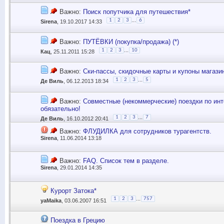
Важно:
Поиск попутчика для путешествия*
...
1
2
3
6
Sirena
, 19.10.2017 14:33
Важно:
ПУТЁВКИ (покупка/продажа) (*)
...
1
2
3
10
Кац
, 25.11.2011 15:28
Важно:
Ски-пассы, скидочные карты и купоны магазин
...
1
2
3
5
Де Виль
, 06.12.2013 18:34
Важно:
Совместные (некоммерческие) поездки по инт
обязательно!
...
1
2
3
7
Де Виль
, 16.10.2012 20:41
Важно:
ФЛУДИЛКА для сотрудников турагентств.
Sirena
, 11.06.2014 13:18
Важно:
FAQ. Список тем в разделе.
Sirena
, 29.01.2014 14:35
Курорт Затока*
...
1
2
3
757
yaMaika
, 03.06.2007 16:51
Поездка в Грецию