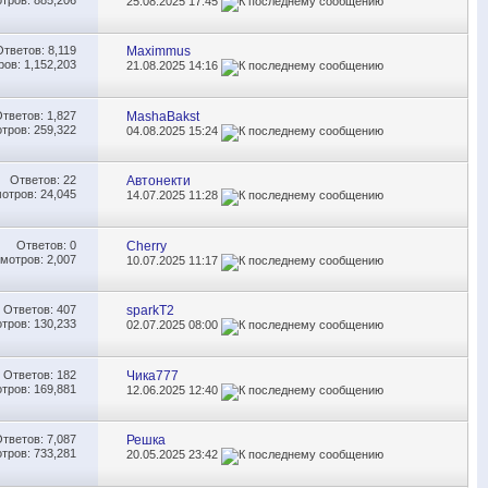
25.08.2025
17:45
Ответов:
8,119
Maximmus
ов: 1,152,203
21.08.2025
14:16
Ответов:
1,827
MashaBakst
тров: 259,322
04.08.2025
15:24
Ответов:
22
Автонекти
отров: 24,045
14.07.2025
11:28
Ответов:
0
Cherry
мотров: 2,007
10.07.2025
11:17
Ответов:
407
sparkT2
тров: 130,233
02.07.2025
08:00
Ответов:
182
Чика777
тров: 169,881
12.06.2025
12:40
Ответов:
7,087
Решка
тров: 733,281
20.05.2025
23:42