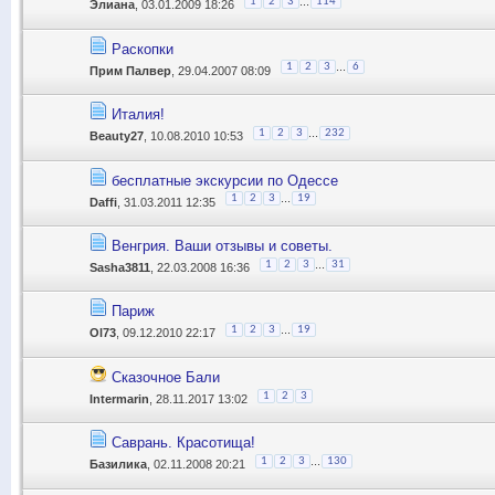
...
1
2
3
114
Элиана
, 03.01.2009 18:26
Раскопки
...
1
2
3
6
Прим Палвер
, 29.04.2007 08:09
Италия!
...
1
2
3
232
Beauty27
, 10.08.2010 10:53
бесплатные экскурсии по Одессе
...
1
2
3
19
Daffi
, 31.03.2011 12:35
Венгрия. Ваши отзывы и советы.
...
1
2
3
31
Sasha3811
, 22.03.2008 16:36
Париж
...
1
2
3
19
Ol73
, 09.12.2010 22:17
Сказочное Бали
1
2
3
Intermarin
, 28.11.2017 13:02
Саврань. Красотища!
...
1
2
3
130
Базилика
, 02.11.2008 20:21