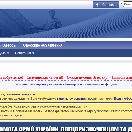
ы Одессы
Одесские объявления
ума
Навигация
ь добро легко!
Спасение жизни детей!
Окажи помощь Ветерану!
Помощь жи
Условия размещения рекламных баннеров и объявлений на форуме
о задаваемых вопросов
.
о всем его функциям, Вам необходимо
зарегистрироваться
после прочтения
Правил фо
ти сайта была изменена в соответствии с правилами GDPR.
ьности и в рекламных целях. Благодаря этому мы можем отрегулировать сайт в соотве
рочесть здесь
.