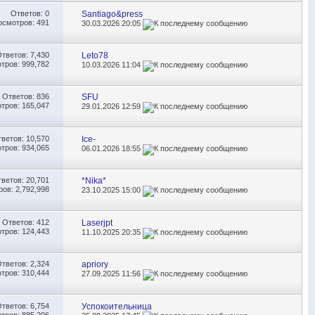
Ответов:
0
Santiago&press
осмотров: 491
30.03.2026
20:05
Ответов:
7,430
Leto78
тров: 999,782
10.03.2026
11:04
Ответов:
836
SFU
тров: 165,047
29.01.2026
12:59
тветов:
10,570
Ice-
тров: 934,065
06.01.2026
18:55
тветов:
20,701
*Nika*
ов: 2,792,998
23.10.2025
15:00
Ответов:
412
Laserjpt
тров: 124,443
11.10.2025
20:35
Ответов:
2,324
apriory
тров: 310,444
27.09.2025
11:56
Ответов:
6,754
Успокоительница
тров: 885,206