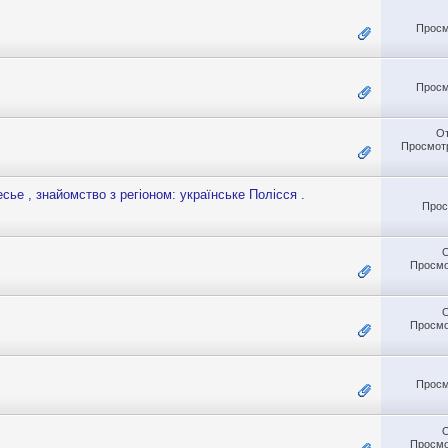
Просм
Просм
О
Просмотр
ье , знайомство з регіоном: українське Полісся .
Прос
Просмо
Просмо
Просм
Просмо