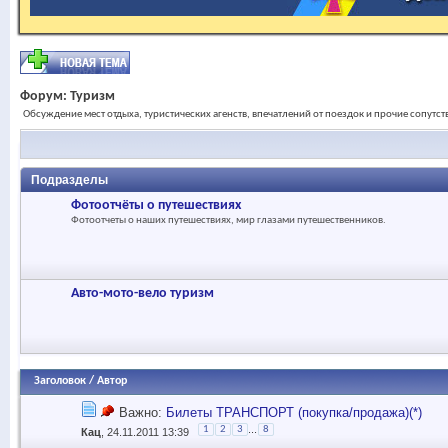
Форум:
Туризм
Обсуждение мест отдыха, туристических агенств, впечатлений от поездок и прочие сопутс
Подразделы
Фотоотчёты о путешествиях
Фотоотчеты о наших путешествиях, мир глазами путешественников.
Авто-мото-вело туризм
Заголовок
/
Автор
Важно:
Билеты ТРАНСПОРТ (покупка/продажа)(*)
...
1
2
3
8
Кац
, 24.11.2011 13:39