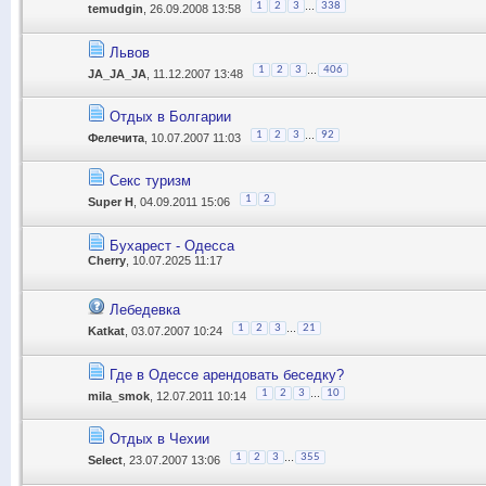
...
1
2
3
338
temudgin
, 26.09.2008 13:58
Львов
...
1
2
3
406
JA_JA_JA
, 11.12.2007 13:48
Отдых в Болгарии
...
1
2
3
92
Фелечита
, 10.07.2007 11:03
Секс туризм
1
2
Super H
, 04.09.2011 15:06
Бухарест - Одесса
Cherry
, 10.07.2025 11:17
Лебедевка
...
1
2
3
21
Katkat
, 03.07.2007 10:24
Где в Одессе арендовать беседку?
...
1
2
3
10
mila_smok
, 12.07.2011 10:14
Отдых в Чехии
...
1
2
3
355
Select
, 23.07.2007 13:06