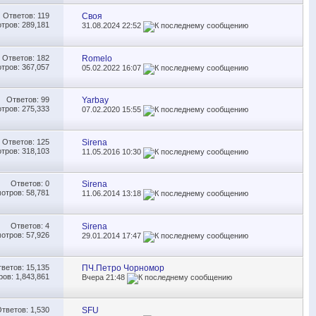
Ответов:
119
Своя
тров: 289,181
31.08.2024
22:52
Ответов:
182
Romelo
тров: 367,057
05.02.2022
16:07
Ответов:
99
Yarbay
тров: 275,333
07.02.2020
15:55
Ответов:
125
Sirena
тров: 318,103
11.05.2016
10:30
Ответов:
0
Sirena
отров: 58,781
11.06.2014
13:18
Ответов:
4
Sirena
отров: 57,926
29.01.2014
17:47
тветов:
15,135
ПЧ.Петро Чорномор
ов: 1,843,861
Вчера
21:48
Ответов:
1,530
SFU