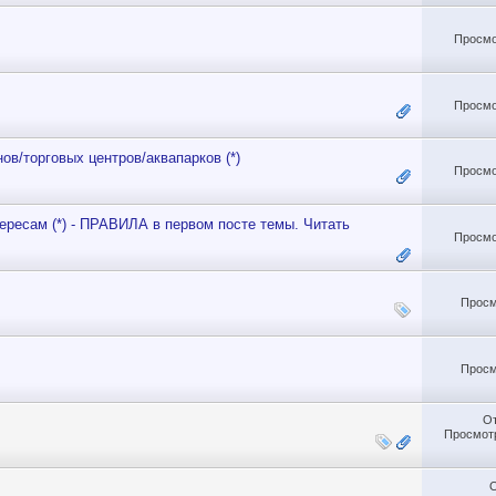
Просмо
Просмо
ов/торговых центров/аквапарков (*)
Просмо
ересам (*) - ПРАВИЛА в первом посте темы. Читать
Просмо
Просм
Просм
О
Просмотр