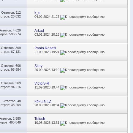
Ответов:
112
k_e
отров: 26,832
04.02.2024
21:27
Ответов:
4,629
Arkad
тров: 596,274
03.01.2024
20:13
Ответов:
369
Paolo Rosetti
отров: 67,131
21.09.2023
19:24
Ответов:
606
Skey
отров: 98,884
20.09.2023
13:10
Ответов:
369
Victory-Я
отров: 94,216
11.09.2023
19:44
Ответов:
48
ириша Од
отров: 38,264
28.08.2023
10:34
Ответов:
2,580
Tefush
тров: 495,849
10.08.2023
13:31