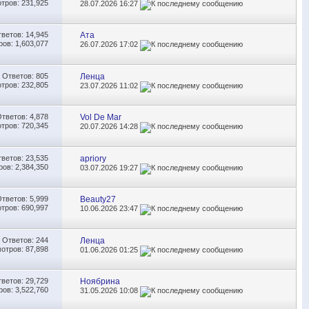
тров: 231,925
28.07.2026
16:27
тветов:
14,945
Ата
ов: 1,603,077
26.07.2026
17:02
Ответов:
805
Ленца
тров: 232,805
23.07.2026
11:02
Ответов:
4,878
Vol De Mar
тров: 720,345
20.07.2026
14:28
тветов:
23,535
apriory
ов: 2,384,350
03.07.2026
19:27
Ответов:
5,999
Beauty27
тров: 690,997
10.06.2026
23:47
Ответов:
244
Ленца
отров: 87,898
01.06.2026
01:25
тветов:
29,729
Ноябрина
ов: 3,522,760
31.05.2026
10:08