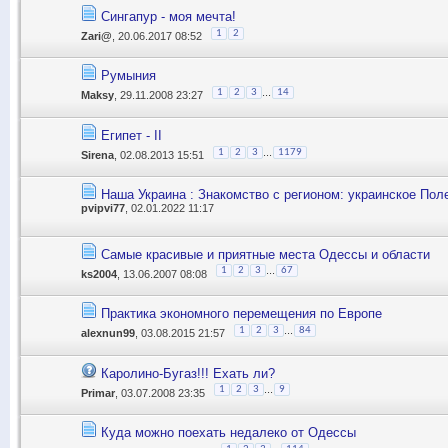
Сингапур - моя мечта!
1
2
Zari@
, 20.06.2017 08:52
Румыния
...
1
2
3
14
Maksy
, 29.11.2008 23:27
Египет - II
...
1
2
3
1179
Sirena
, 02.08.2013 15:51
Наша Украина : Знакомство с регионом: украинское Полес
pvipvi77
, 02.01.2022 11:17
Самые красивые и приятные места Одессы и области
...
1
2
3
67
ks2004
, 13.06.2007 08:08
Практика экономного перемещения по Европе
...
1
2
3
84
alexnun99
, 03.08.2015 21:57
Каролино-Бугаз!!! Ехать ли?
...
1
2
3
9
Primar
, 03.07.2008 23:35
Куда можно поехать недалеко от Одессы