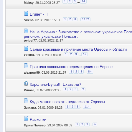
...
1
2
3
14
Maksy
, 29.11.2008 23:27
Египет - II
...
1
2
3
1179
Sirena
, 02.08.2013 15:51
Наша Украина : Знакомство с регионом: украинское Поле
регіоном: українське Полісся .
pvipvi77
, 02.01.2022 11:17
Самые красивые и приятные места Одессы и области
...
1
2
3
67
ks2004
, 13.06.2007 08:08
Практика экономного перемещения по Европе
...
1
2
3
84
alexnun99
, 03.08.2015 21:57
Каролино-Бугаз!!! Ехать ли?
...
1
2
3
9
Primar
, 03.07.2008 23:35
Куда можно поехать недалеко от Одессы
...
1
2
3
114
Элиана
, 03.01.2009 18:26
Раскопки
...
1
2
3
6
Прим Палвер
, 29.04.2007 08:09