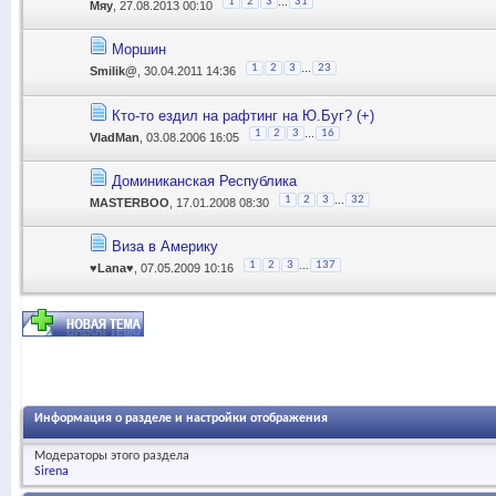
...
1
2
3
31
Мяу
, 27.08.2013 00:10
Моршин
...
1
2
3
23
Smilik@
, 30.04.2011 14:36
Кто-то ездил на рафтинг на Ю.Буг? (+)
...
1
2
3
16
VladMan
, 03.08.2006 16:05
Доминиканская Республика
...
1
2
3
32
MASTERBOO
, 17.01.2008 08:30
Виза в Америку
...
1
2
3
137
♥Lana♥
, 07.05.2009 10:16
Информация о разделе и настройки отображения
Модераторы этого раздела
Sirena