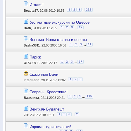
Италия!
...
1
2
3
232
Beauty27
, 10.08.2010 10:53
бесплатные экскурсии по Одессе
...
1
2
3
19
Daffi
, 31.03.2011 12:35
Венгрия. Ваши отзывы и советы.
...
1
2
3
31
Sasha3811
, 22.03.2008 16:36
Париж
...
1
2
3
19
Ol73
, 09.12.2010 22:17
Сказочное Бали
1
2
3
Intermarin
, 28.11.2017 13:02
Саврань. Красотища!
...
1
2
3
130
Базилика
, 02.11.2008 20:21
Венгрия- Будапешт
...
1
2
3
9
22r
, 23.02.2018 15:11
Израиль туристический.