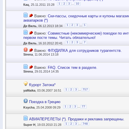
...
1
2
3
10
Кац
, 25.11.2011 15:28
Важно:
Ски-пассы, скидочные карты и купоны магази
аквапарков (*)
...
1
2
3
5
Де Виль
, 06.12.2013 18:34
Важно:
Совместные (некоммерческие) поездки по инт
первом посте темы. Читать обязательно!
...
1
2
3
7
Де Виль
, 16.10.2012 20:41
Важно:
ФЛУДИЛКА для сотрудников турагентств.
Sirena
, 11.06.2014 13:18
Важно:
FAQ. Список тем в разделе.
Sirena
, 29.01.2014 14:35
Курорт Затока*
...
1
2
3
757
yaMaika
, 03.06.2007 16:51
Поездка в Грецию
...
1
2
3
77
Ksycha
, 25.04.2008 09:29
АВИАПЕРЕЛЕТЫ (*). Продажи и реклама запрещены.
...
1
2
3
748
Super H
, 19.03.2010 21:28