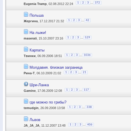
...
1
2
3
372
Eugenia Tramp
, 02.08.2012 22:24
Польша
...
1
2
3
42
Жергина
, 17.12.2017 21:32
На лыжи!
...
1
2
3
529
maserati
, 15.10.2007 23:16
Карпаты
...
1
2
3
1036
Твинки
, 06.09.2006 18:51
Молдавия. близкая заграница
...
1
2
3
21
Рина-Т
, 06.10.2009 21:02
Шри-Ланка
...
1
2
3
117
Gamine
, 17.06.2009 12:08
где можно по грибы?
...
1
2
3
338
temudgin
, 26.09.2008 13:58
Львов
...
1
2
3
406
JA_JA_JA
, 11.12.2007 13:48