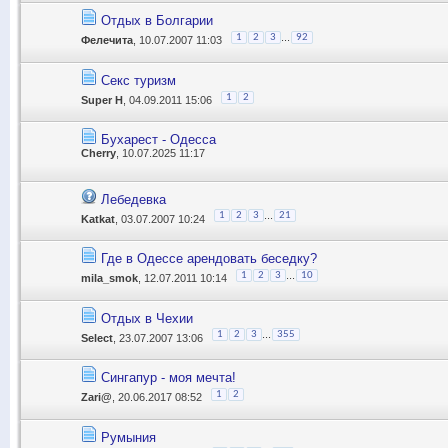
Отдых в Болгарии
...
1
2
3
92
Фелечита
, 10.07.2007 11:03
Секс туризм
1
2
Super H
, 04.09.2011 15:06
Бухарест - Одесса
Cherry
, 10.07.2025 11:17
Лебедевка
...
1
2
3
21
Katkat
, 03.07.2007 10:24
Где в Одессе арендовать беседку?
...
1
2
3
10
mila_smok
, 12.07.2011 10:14
Отдых в Чехии
...
1
2
3
355
Select
, 23.07.2007 13:06
Сингапур - моя мечта!
1
2
Zari@
, 20.06.2017 08:52
Румыния