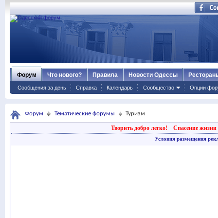
Форум
Что нового?
Правила
Новости Одессы
Ресторан
Сообщения за день
Справка
Календарь
Сообщество
Опции фор
Форум
Тематические форумы
Туризм
Творить добро легко!
Спасение жизни 
Условия размещения рек