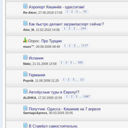
Аэропорт Кишинёв - одесситам!
...
1
2
3
41
Re-Aktor
, 27.05.2018 17:03
Как быстро делают загранпаспорт сейчас?
...
1
2
3
244
Alex_M
, 12.02.2010 14:06
Опрос:
Про Турцию
...
1
2
3
1177
maxx™
, 09.08.2006 08:48
Испания
...
1
2
3
300
Makz
, 21.01.2008 13:58
Германия
...
1
2
3
13
Pupsik
, 11.08.2008 21:25
Автобусные туры в Европу!?
...
1
2
3
1487
ALEHKA
, 17.02.2009 15:59
Попутчик: Одесса - Кишинев на 7 апреля
Santiago&press
, 30.03.2026 20:05
В Стамбул самостоятельно.