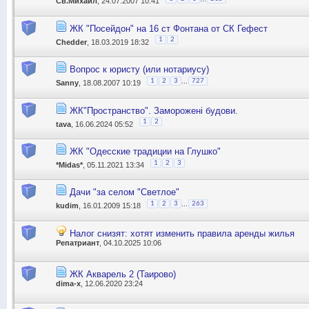
Св.Михаил
, 24.07.2007 10:41
ЖК "Посейдон" на 16 ст Фонтана от СК Гефест
1
2
Chedder
, 18.03.2019 18:32
Вопрос к юристу (или нотариусу)
...
1
2
3
727
Sanny
, 18.08.2007 10:19
ЖК"Пространство". Заморожені будови.
1
2
tava
, 16.06.2024 05:52
ЖК "Одесские традиции на Глушко"
1
2
3
*Midas*
, 05.11.2021 13:34
Дачи "за селом "Светлое"
...
1
2
3
263
kudim
, 16.01.2009 15:18
Налог снизят: хотят изменить правила аренды жилья
Репатриант
, 04.10.2025 10:06
ЖК Акварель 2 (Таирово)
dima-x
, 12.06.2020 23:24