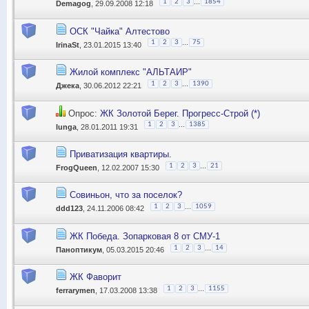
...
1
2
3
1854
Demagog
, 29.09.2008 12:18
ОСК "Чайка" Алтестово
...
1
2
3
75
IrinaSt
, 23.01.2015 13:40
Жилой комплекс "АЛЬТАИР"
...
1
2
3
1390
Джека
, 30.06.2012 22:21
Опрос:
ЖК Золотой Берег. Прогресс-Строй (*)
...
1
2
3
1385
lunga
, 28.01.2011 19:31
Приватизация квартиры.
...
1
2
3
21
FrogQueen
, 12.02.2007 15:30
Совиньон, что за поселок?
...
1
2
3
1059
ddd123
, 24.11.2006 08:42
ЖК Победа. Зопарковая 8 от СМУ-1
...
1
2
3
14
Паноптикум
, 05.03.2015 20:46
ЖК Фаворит
...
1
2
3
1155
ferrarymen
, 17.03.2008 13:38