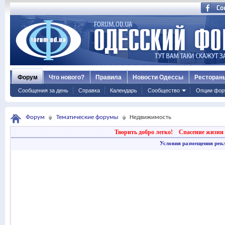
Форум
Что нового?
Правила
Новости Одессы
Ресторан
Сообщения за день
Справка
Календарь
Сообщество
Опции фор
Форум
Тематические форумы
Недвижимость
Творить добро легко!
Спасение жизни 
Условия размещения рек