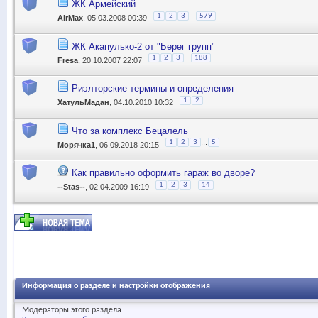
ЖК Армейский
...
1
2
3
579
AirMax
, 05.03.2008 00:39
ЖК Акапулько-2 от "Берег групп"
...
1
2
3
188
Fresa
, 20.10.2007 22:07
Риэлторские термины и определения
1
2
ХатульМадан
, 04.10.2010 10:32
Что за комплекс Бецалель
...
1
2
3
5
Морячка1
, 06.09.2018 20:15
Как правильно оформить гараж во дворе?
...
1
2
3
14
--Stas--
, 02.04.2009 16:19
Информация о разделе и настройки отображения
Модераторы этого раздела