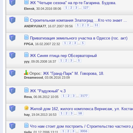
ЖК "Четыре сезона" на пр-те Гагарина. Будова.
...
1
2
3
127
Elensk
, 30.04.2016 08:06
Строительная компания Златоград ...Кто что знает ...
...
1
2
3
51
ANDRYUXA77
, 16.07.2007 09:56
Приватизация земельного участка в Одессе (гос. акт)
...
1
2
3
5
FPGA
, 16.02.2007 22:32
ЖК Синяя птица пер ОБсерваторный
...
1
2
3
5
yyy
, 09.05.2008 16:37
Опрос:
ЖК "Гранд-Парк" М. Говорова, 18.
Dreamwood
, 03.06.2016 23:09
ЖK "Радужный" ч.3
...
1
2
3
3177
Reva
, 06.06.2012 10:05
Жилой дом 162, жилого комплекса Вернисаж, ул. Коста
...
1
2
3
58
hay
, 19.04.2013 16:53
Что нам стоит дом построить / Строительство частного
...
1
2
3
3006
tjuliy
, 01.12.2006 13:11