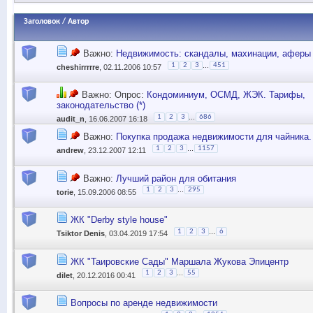
Заголовок
/
Автор
Важно:
Недвижимость: скандалы, махинации, аферы 
...
1
2
3
451
cheshirrrrre
, 02.11.2006 10:57
Важно: Опрос:
Кондоминиум, ОСМД, ЖЭК. Тарифы,
законодательство (*)
...
1
2
3
686
audit_n
, 16.06.2007 16:18
Важно:
Покупка продажа недвижимости для чайника. 
...
1
2
3
1157
andrew
, 23.12.2007 12:11
Важно:
Лучший район для обитания
...
1
2
3
295
torie
, 15.09.2006 08:55
ЖК "Derby style house"
...
1
2
3
6
Tsiktor Denis
, 03.04.2019 17:54
ЖК "Таировские Сады" Маршала Жукова Эпицентр
...
1
2
3
55
dilet
, 20.12.2016 00:41
Вопросы по аренде недвижимости