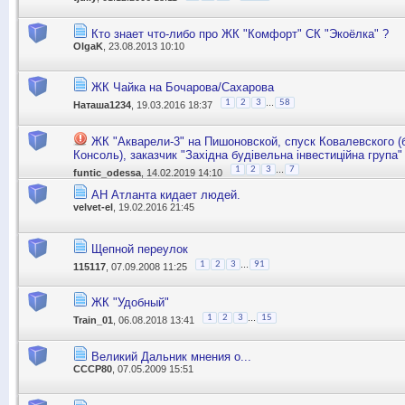
Кто знает что-либо про ЖК "Комфорт" СК "Экоёлка" ?
OlgaK
, 23.08.2013 10:10
ЖК Чайка на Бочарова/Сахарова
...
1
2
3
58
Наташа1234
, 19.03.2016 18:37
ЖК "Акварели-3" на Пишоновской, спуск Ковалевского 
Консоль), заказчик "Західна будівельна інвестиційна група"
...
1
2
3
7
funtic_odessa
, 14.02.2019 14:10
АН Атланта кидает людей.
velvet-el
, 19.02.2016 21:45
Щепной переулок
...
1
2
3
91
115117
, 07.09.2008 11:25
ЖК "Удобный"
...
1
2
3
15
Train_01
, 06.08.2018 13:41
Великий Дальник мнения о...
СССР80
, 07.05.2009 15:51