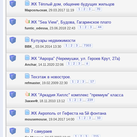
ЖК Тёплый дом, общение будущих жильцов
...
1
2
3
70
Марсельская
, 29.03.2017 11:19
ЖК "Sea View", Будова, Гагаринское плато
...
1
2
3
44
funtic_odessa
, 23.06.2018 22:43
Кулуары недвижимости
...
1
2
3
7303
ВВК_
, 03.04.2014 13:30
ЖК "Аврора" (Черемушки, ул. Героев Крут, 27а)
...
1
2
3
6
Anchar
, 14.11.2020 22:06
Техэтаж в новострое.
...
1
2
3
17
refmaster
, 19.02.2009 22:30
ЖК "Аркадия Хиллс" комплекс "премиум" класса
...
1
2
3
239
ЗакинФ
, 18.11.2010 13:12
ЖК Акрополь от Гефеста на 5й фонтана
...
1
2
3
10
mousemouse
, 19.04.2017 14:00
7 самураев
...
1
2
3
215