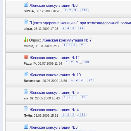
Женская консультация №8
...
1
2
3
613
SIMBA
, 08.12.2008 16:28
"Центр здоровья женщины" при железнодорожной боль
...
1
2
3
65
aligat
, 28.11.2009 17:03
Опрос:
Женская консультация № 7
...
1
2
3
95
Murile
, 08.10.2009 02:17
Женская консультация №12
...
1
2
3
300
Радуг@
, 05.07.2009 11:34
Женская консультация № 10.
...
1
2
3
59
Бегемотик
, 20.07.2009 13:56
Женская консультация № 5
...
1
2
3
443
sia_82
, 22.05.2009 10:43
Женская консультация № 4
...
1
2
3
151
ПуНя
, 03.06.2009 15:51
Женская консультация №3