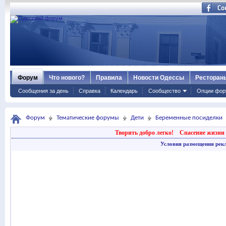
Форум
Что нового?
Правила
Новости Одессы
Ресторан
Сообщения за день
Справка
Календарь
Сообщество
Опции фор
Форум
Тематические форумы
Дети
Беременные посиделки
Творить добро легко!
Спасение жизни 
Условия размещения рек