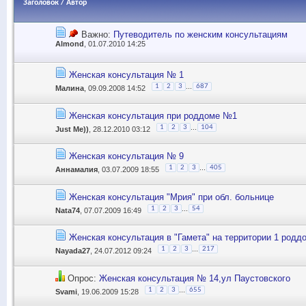
Заголовок
/
Автор
Важно:
Путеводитель по женским консультациям
Almond
, 01.07.2010 14:25
Женская консультация № 1
...
1
2
3
687
Малина
, 09.09.2008 14:52
Женская консультация при роддоме №1
...
1
2
3
104
Just Me))
, 28.12.2010 03:12
Женская консультация № 9
...
1
2
3
405
Аннамалия
, 03.07.2009 18:55
Женская консультация "Мрия" при обл. больнице
...
1
2
3
54
Nata74
, 07.07.2009 16:49
Женская консультация в "Гамета" на территории 1 родд
...
1
2
3
217
Nayada27
, 24.07.2012 09:24
Опрос:
Женская консультация № 14,ул Паустовского
...
1
2
3
655
Svami
, 19.06.2009 15:28