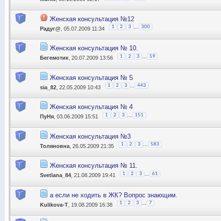
Женская консультация №12
...
1
2
3
300
Радуг@
, 05.07.2009 11:34
Женская консультация № 10.
...
1
2
3
59
Бегемотик
, 20.07.2009 13:56
Женская консультация № 5
...
1
2
3
443
sia_82
, 22.05.2009 10:43
Женская консультация № 4
...
1
2
3
151
ПуНя
, 03.06.2009 15:51
Женская консультация №3
...
1
2
3
583
Толяновна
, 26.05.2009 21:35
Женская консультация № 11.
...
1
2
3
61
Svetlana_84
, 21.08.2009 19:41
а если не ходить в ЖК? Вопрос знающим.
...
1
2
3
7
Kulikova-T
, 19.08.2009 16:38