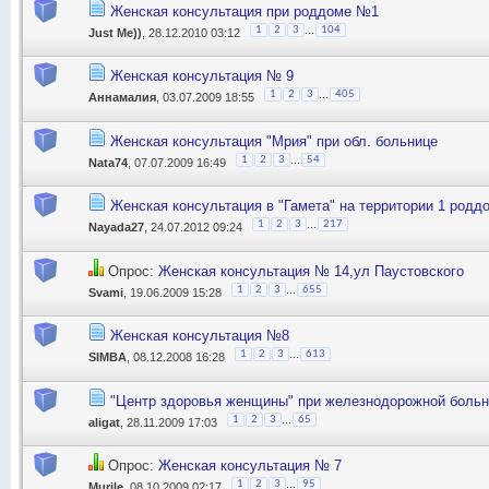
Женская консультация при роддоме №1
...
1
2
3
104
Just Me))
, 28.12.2010 03:12
Женская консультация № 9
...
1
2
3
405
Аннамалия
, 03.07.2009 18:55
Женская консультация "Мрия" при обл. больнице
...
1
2
3
54
Nata74
, 07.07.2009 16:49
Женская консультация в "Гамета" на территории 1 родд
...
1
2
3
217
Nayada27
, 24.07.2012 09:24
Опрос:
Женская консультация № 14,ул Паустовского
...
1
2
3
655
Svami
, 19.06.2009 15:28
Женская консультация №8
...
1
2
3
613
SIMBA
, 08.12.2008 16:28
"Центр здоровья женщины" при железнодорожной боль
...
1
2
3
65
aligat
, 28.11.2009 17:03
Опрос:
Женская консультация № 7
...
1
2
3
95
Murile
, 08.10.2009 02:17