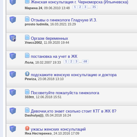
Женская консультация г. Черноморска (Ильичевска)
...
1
2
3
35
Марина 24
, 09.06.2010 13:48
Отзывы о гинекологе Гладчуке И.З.
prosto ludmila
, 16.03.2021 15:29
Оргазм беременных
Улисс2002
, 11.09.2020 19:44
постановка на учет в ЖК
...
1
2
3
68
Лола
, 18.02.2007 19:33
подскажите женскую консультацию и доктора
Pewiza
, 23.08.2018 13:10
Посоветуйте пожалуйста гинеколога
333ttt
, 12.06.2018 15:51
Девочки,кто знает сколько стоит КТГ в ЖК 8?
Dashulya)))
, 05.04.2018 16:24
ужасы женских консультаций
Яна Нестеренко
, 24.10.2016 17:09