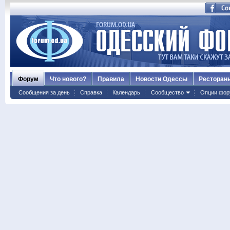
Форум
Что нового?
Правила
Новости Одессы
Ресторан
Сообщения за день
Справка
Календарь
Сообщество
Опции фор