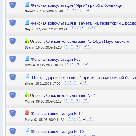
Женская консультация "Мрия" при обл. больнице
...
1
2
3
54
Nata74
, 07.07.2009 16:49
Женская консультация в "Гамета" на территории 1 родд
...
1
2
3
217
Nayada27
, 24.07.2012 09:24
Опрос:
Женская консультация № 14,ул Паустовского
...
1
2
3
655
Svami
, 19.06.2009 15:28
Женская консультация №8
...
1
2
3
613
SIMBA
, 08.12.2008 16:28
"Центр здоровья женщины" при железнодорожной боль
...
1
2
3
65
aligat
, 28.11.2009 17:03
Опрос:
Женская консультация № 7
...
1
2
3
95
Murile
, 08.10.2009 02:17
Женская консультация №12
...
1
2
3
300
Радуг@
, 05.07.2009 11:34
Женская консультация № 10.