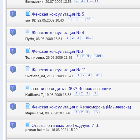
...
1
2
3
59
Бегемотик
, 20.07.2009 13:56
Женская консультация № 5
...
1
2
3
443
sia_82
, 22.05.2009 10:43
Женская консультация № 4
...
1
2
3
151
ПуНя
, 03.06.2009 15:51
Женская консультация №3
...
1
2
3
583
Толяновна
, 26.05.2009 21:35
Женская консультация № 11.
...
1
2
3
61
Svetlana_84
, 21.08.2009 19:41
а если не ходить в ЖК? Вопрос знающим.
...
1
2
3
7
Kulikova-T
, 19.08.2009 16:38
Женская консультация г. Черноморска (Ильичевска)
...
1
2
3
35
Марина 24
, 09.06.2010 13:48
Отзывы о гинекологе Гладчуке И.З.
prosto ludmila
, 16.03.2021 15:29