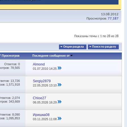
13.08.2012
Просмотров:
77,187
Показаны темы с 1 по 28 из 28
Опции раздела
Поиск по разделу
/
Просмотров
Последнее сообщение от
Ответов:
0
Almond
отров: 78,565
01.07.2010
14:25
тветов:
13,726
Sergiy2879
ов: 1,571,918
22.05.2026
13:10
Ответов:
2,074
Chloe27
тров: 343,669
06.05.2026
16:29
Ответов:
8,090
Иришка08
ов: 1,095,853
03.11.2025
11:08