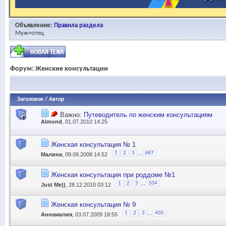
Объявление:
Правила раздела
Муж+отец
Форум:
Женские консультации
Заголовок
/
Автор
Важно:
Путеводитель по женским консультациям
Almond
, 01.07.2010 14:25
Женская консультация № 1
...
1
2
3
687
Малина
, 09.09.2008 14:52
Женская консультация при роддоме №1
...
1
2
3
104
Just Me))
, 28.12.2010 03:12
Женская консультация № 9
...
1
2
3
405
Аннамалия
, 03.07.2009 18:55