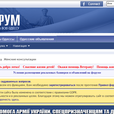
ы Одессы
Одесские объявления
ума
Навигация
Женские консультации
ь добро легко!
Спасение жизни детей!
Окажи помощь Ветерану!
Помощь жи
Условия размещения рекламных баннеров и объявлений на форуме
о задаваемых вопросов
.
о всем его функциям, Вам необходимо
зарегистрироваться
после прочтения
Правил фо
ти сайта была изменена в соответствии с правилами GDPR.
ьности и в рекламных целях. Благодаря этому мы можем отрегулировать сайт в соотве
рочесть здесь
.