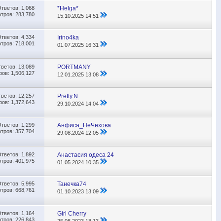
Ответов:
1,068
*Helga*
тров: 283,780
15.10.2025
14:51
Ответов:
4,334
Irino4ka
тров: 718,001
01.07.2025
16:31
тветов:
13,089
PORTMANY
ов: 1,506,127
12.01.2025
13:08
тветов:
12,257
Pretty.N
ов: 1,372,643
29.10.2024
14:04
Ответов:
1,299
Анфиса_НеЧехова
тров: 357,704
29.08.2024
12:05
Ответов:
1,892
Анастасия одеса 24
тров: 401,975
01.05.2024
10:35
Ответов:
5,995
Танечка74
тров: 668,761
01.10.2023
13:09
Ответов:
1,164
Girl Cherry
тров: 226,843
25.08.2023
18:13