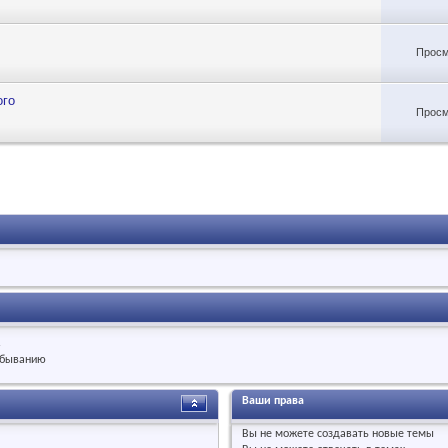
Просм
ого
Просм
.
быванию
Ваши права
Вы
не можете
создавать новые темы