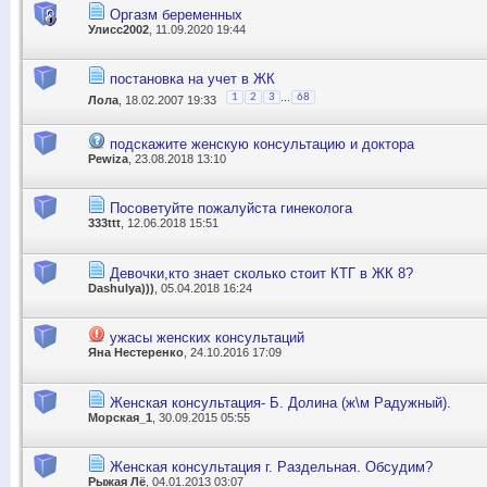
Оргазм беременных
Улисс2002
, 11.09.2020 19:44
постановка на учет в ЖК
...
1
2
3
68
Лола
, 18.02.2007 19:33
подскажите женскую консультацию и доктора
Pewiza
, 23.08.2018 13:10
Посоветуйте пожалуйста гинеколога
333ttt
, 12.06.2018 15:51
Девочки,кто знает сколько стоит КТГ в ЖК 8?
Dashulya)))
, 05.04.2018 16:24
ужасы женских консультаций
Яна Нестеренко
, 24.10.2016 17:09
Женская консультация- Б. Долина (ж\м Радужный).
Морская_1
, 30.09.2015 05:55
Женская консультация г. Раздельная. Обсудим?
Рыжая Лё
, 04.01.2013 03:07