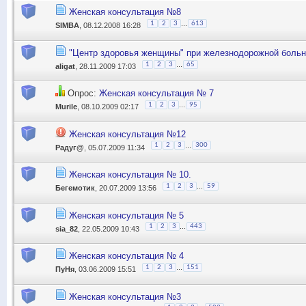
Женская консультация №8
...
1
2
3
613
SIMBA
, 08.12.2008 16:28
"Центр здоровья женщины" при железнодорожной боль
...
1
2
3
65
aligat
, 28.11.2009 17:03
Опрос:
Женская консультация № 7
...
1
2
3
95
Murile
, 08.10.2009 02:17
Женская консультация №12
...
1
2
3
300
Радуг@
, 05.07.2009 11:34
Женская консультация № 10.
...
1
2
3
59
Бегемотик
, 20.07.2009 13:56
Женская консультация № 5
...
1
2
3
443
sia_82
, 22.05.2009 10:43
Женская консультация № 4
...
1
2
3
151
ПуНя
, 03.06.2009 15:51
Женская консультация №3