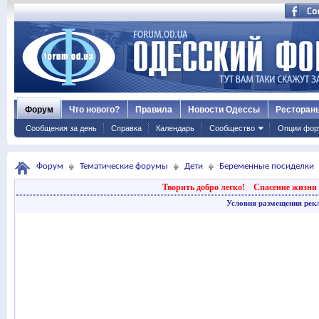
Форум
Что нового?
Правила
Новости Одессы
Ресторан
Сообщения за день
Справка
Календарь
Сообщество
Опции фор
Форум
Тематические форумы
Дети
Беременные посиделки
Творить добро легко!
Спасение жизни 
Условия размещения рек