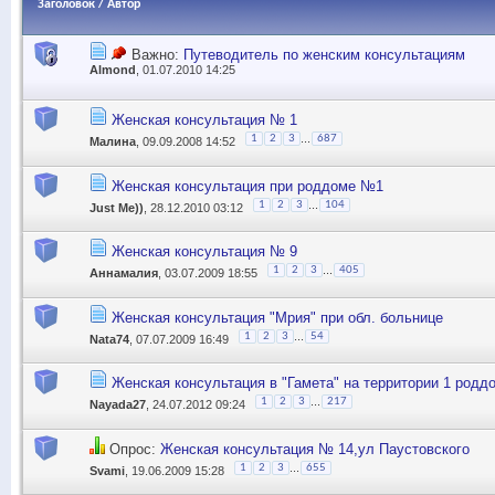
Заголовок
/
Автор
Важно:
Путеводитель по женским консультациям
Almond
, 01.07.2010 14:25
Женская консультация № 1
...
1
2
3
687
Малина
, 09.09.2008 14:52
Женская консультация при роддоме №1
...
1
2
3
104
Just Me))
, 28.12.2010 03:12
Женская консультация № 9
...
1
2
3
405
Аннамалия
, 03.07.2009 18:55
Женская консультация "Мрия" при обл. больнице
...
1
2
3
54
Nata74
, 07.07.2009 16:49
Женская консультация в "Гамета" на территории 1 родд
...
1
2
3
217
Nayada27
, 24.07.2012 09:24
Опрос:
Женская консультация № 14,ул Паустовского
...
1
2
3
655
Svami
, 19.06.2009 15:28