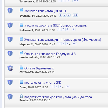
...
1
2
3
583
Толяновна
, 26.05.2009 21:35
Женская консультация № 11.
...
1
2
3
61
Svetlana_84
, 21.08.2009 19:41
а если не ходить в ЖК? Вопрос знающим.
...
1
2
3
7
Kulikova-T
, 19.08.2009 16:38
Женская консультация г. Черноморска (Ильичевска)
...
1
2
3
35
Марина 24
, 09.06.2010 13:48
Отзывы о гинекологе Гладчуке И.З.
prosto ludmila
, 16.03.2021 15:29
Оргазм беременных
Улисс2002
, 11.09.2020 19:44
постановка на учет в ЖК
...
1
2
3
68
Лола
, 18.02.2007 19:33
подскажите женскую консультацию и доктора
Pewiza
, 23.08.2018 13:10