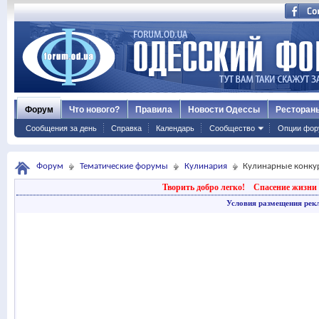
Форум
Что нового?
Правила
Новости Одессы
Ресторан
Сообщения за день
Справка
Календарь
Сообщество
Опции фор
Форум
Тематические форумы
Кулинария
Кулинарные конку
Творить добро легко!
Спасение жизни 
Условия размещения рек