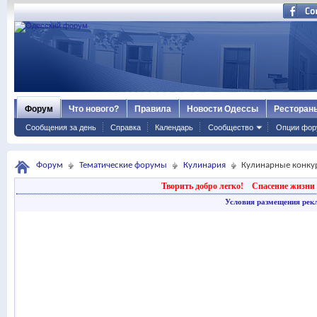
Форум
Что нового?
Правила
Новости Одессы
Ресторан
Сообщения за день
Справка
Календарь
Сообщество
Опции фор
Форум
Тематические форумы
Кулинария
Кулинарные конку
Творить добро легко!
Спасение жизни 
Условия размещения рек