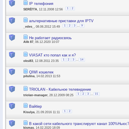
IP телефония
1
2
SЕRЁГГА
, 12.11.2008 12:56
альтернативные приставки для IPTV
...
1
2
3
9
_vdes_
, 08.06.2012 15:49
Не работает радиосвязь
Alik 87
, 06.12.2020 10:07
VIASAT кто попал как и я?
...
1
2
3
14
oksi83
, 12.08.2011 23:35
QIWI кошелек
pilulina
, 14.02.2013 11:53
TRIOLAN - Кабельное телевидение
...
1
2
3
15
triolan-manager
, 28.12.2009 08:25
Вайбер
1
2
Kisulya
, 21.09.2016 11:11
В какой сети кабельного транслируют канал 100%Ньюс
kismas
, 14.02.2020 18:09