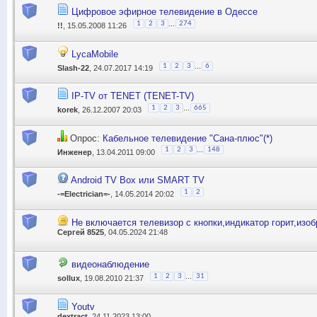
Цифровое эфирное телевидение в Одессе
...
1
2
3
274
!!
, 15.05.2008 11:26
LycaMobile
...
1
2
3
6
Slash-22
, 24.07.2017 14:19
IP-TV от TENET (TENET-TV)
...
1
2
3
665
korek
, 26.12.2007 20:03
Опрос:
Кабельное телевидение "Сана-плюс"(*)
...
1
2
3
148
Инженер
, 13.04.2011 09:00
Android TV Box или SMART TV
1
2
-=Electrician=-
, 14.05.2014 20:02
Не включается телевизор с кнопки,индикатор горит,изоб
Сергей 8525
, 04.05.2024 21:48
видеонаблюдение
...
1
2
3
31
sollux
, 19.08.2010 21:37
Youtv
dextract
, 24.11.2023 13:00