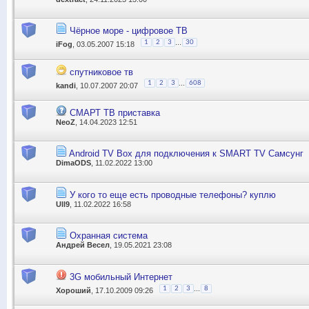
Чёрное море - цифровое ТВ
...
1
2
3
30
iFog
, 03.05.2007 15:18
спутниковое тв
...
1
2
3
608
kandi
, 10.07.2007 20:07
СМАРТ ТВ приставка
NeoZ
, 14.04.2023 12:51
Android TV Box для подключения к SMART TV Самсунг
DimaODS
, 11.02.2022 13:00
У кого то еще есть проводные телефоны? куплю
Ull9
, 11.02.2022 16:58
Охранная система
Андрей Весел
, 19.05.2021 23:08
3G мобильный Интернет
...
1
2
3
8
Хороший
, 17.10.2009 09:26