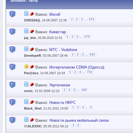
Заголовок
/
Автор
Важно:
lifecell
...
1
2
3
373
ODESSA()
, 16.06.2007 12:26
Важно:
Киевстар
...
1
2
3
579
jay_dee
, 26.06.2010 11:51
Важно:
МТС - Vodafone
...
1
2
3
433
DevelopeR
, 03.09.2007 18:46
Важно:
Интертелеком CDMA (Одесса)
...
1
2
3
733
Par@dox
, 14.06.2007 10:34
Важно:
Укртелеком
...
1
2
3
189
novic
, 13.02.2006 12:23
Важно:
Новости НКРС
...
1
2
3
4
Black_Shef
, 21.01.2011 14:59
Важно:
Новости рынка мобильный связи
1
2
!!!ALEXXX!
, 05.09.2012 06:12