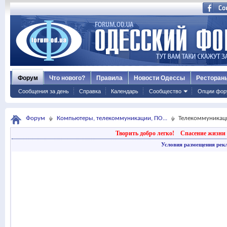
Форум
Что нового?
Правила
Новости Одессы
Ресторан
Сообщения за день
Справка
Календарь
Сообщество
Опции фор
Форум
Компьютеры, телекоммуникации, ПО...
Телекоммуникаци
Творить добро легко!
Спасение жизни 
Условия размещения рек