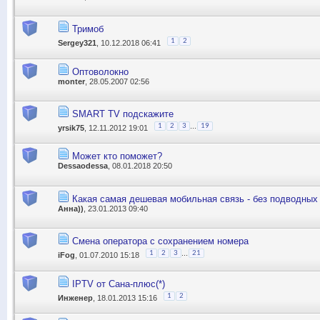
Тримоб
1
2
Sergey321
, 10.12.2018 06:41
Оптоволокно
monter
, 28.05.2007 02:56
SMART TV подскажите
...
1
2
3
19
yrsik75
, 12.11.2012 19:01
Может кто поможет?
Dessaodessa
, 08.01.2018 20:50
Какая самая дешевая мобильная связь - без подводных 
Анна))
, 23.01.2013 09:40
Смена оператора с сохранением номера
...
1
2
3
21
iFog
, 01.07.2010 15:18
IPTV от Сана-плюс(*)
1
2
Инженер
, 18.01.2013 15:16