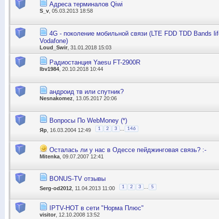
Адреса терминалов Qiwi
S_v
, 05.03.2013 18:58
4G - поколение мобильной связи (LTE FDD TDD Bands lif
Vodafone)
Loud_Swir
, 31.01.2018 15:03
Радиостанция Yaesu FT-2900R
lbv1984
, 20.10.2018 10:44
андроид тв или спутник?
Nesnakomez
, 13.05.2017 20:06
Вопросы По WebMoney (*)
...
1
2
3
146
Яр
, 16.03.2004 12:49
Осталась ли у нас в Одессе пейджинговая связь? :-
Mitenka
, 09.07.2007 12:41
BONUS-TV отзывы
...
1
2
3
5
Serg-od2012
, 11.04.2013 11:00
IPTV-HOT в сети "Норма Плюс"
visitor
, 12.10.2008 13:52