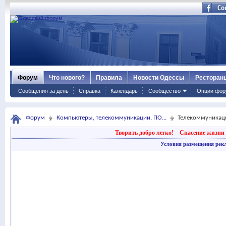
Форум
Что нового?
Правила
Новости Одессы
Ресторан
Сообщения за день
Справка
Календарь
Сообщество
Опции фор
Форум
Компьютеры, телекоммуникации, ПО...
Телекоммуникаци
Творить добро легко!
Спасение жизни 
Условия размещения рек