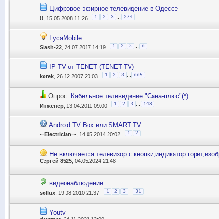
Цифровое эфирное телевидение в Одессе
...
1
2
3
274
!!
, 15.05.2008 11:26
LycaMobile
...
1
2
3
6
Slash-22
, 24.07.2017 14:19
IP-TV от TENET (TENET-TV)
...
1
2
3
665
korek
, 26.12.2007 20:03
Опрос:
Кабельное телевидение "Сана-плюс"(*)
...
1
2
3
148
Инженер
, 13.04.2011 09:00
Android TV Box или SMART TV
1
2
-=Electrician=-
, 14.05.2014 20:02
Не включается телевизор с кнопки,индикатор горит,изоб
Сергей 8525
, 04.05.2024 21:48
видеонаблюдение
...
1
2
3
31
sollux
, 19.08.2010 21:37
Youtv
dextract
, 24.11.2023 13:00