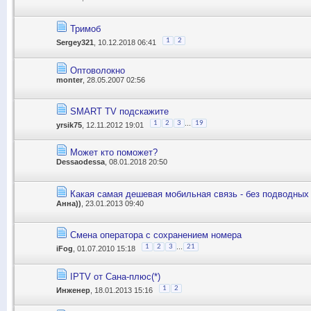
Тримоб
1
2
Sergey321
, 10.12.2018 06:41
Оптоволокно
monter
, 28.05.2007 02:56
SMART TV подскажите
...
1
2
3
19
yrsik75
, 12.11.2012 19:01
Может кто поможет?
Dessaodessa
, 08.01.2018 20:50
Какая самая дешевая мобильная связь - без подводных 
Анна))
, 23.01.2013 09:40
Смена оператора с сохранением номера
...
1
2
3
21
iFog
, 01.07.2010 15:18
IPTV от Сана-плюс(*)
1
2
Инженер
, 18.01.2013 15:16