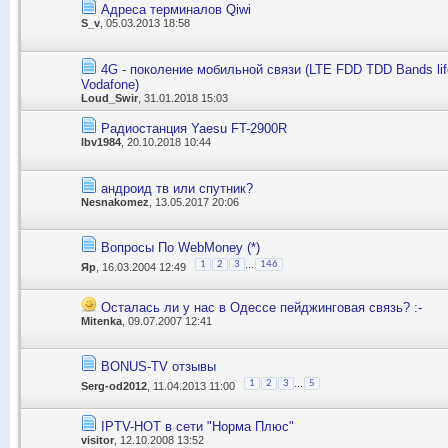
Адреса терминалов Qiwi
S_v
, 05.03.2013 18:58
4G - поколение мобильной связи (LTE FDD TDD Bands lif
Vodafone)
Loud_Swir
, 31.01.2018 15:03
Радиостанция Yaesu FT-2900R
lbv1984
, 20.10.2018 10:44
андроид тв или спутник?
Nesnakomez
, 13.05.2017 20:06
Вопросы По WebMoney (*)
...
1
2
3
146
Яр
, 16.03.2004 12:49
Осталась ли у нас в Одессе пейджинговая связь? :-
Mitenka
, 09.07.2007 12:41
BONUS-TV отзывы
...
1
2
3
5
Serg-od2012
, 11.04.2013 11:00
IPTV-HOT в сети "Норма Плюс"
visitor
, 12.10.2008 13:52