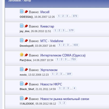
Заголовок
/
Автор
Важно:
lifecell
...
1
2
3
373
ODESSA()
, 16.06.2007 12:26
Важно:
Киевстар
...
1
2
3
579
jay_dee
, 26.06.2010 11:51
Важно:
МТС - Vodafone
...
1
2
3
433
DevelopeR
, 03.09.2007 18:46
Важно:
Интертелеком CDMA (Одесса)
...
1
2
3
733
Par@dox
, 14.06.2007 10:34
Важно:
Укртелеком
...
1
2
3
189
novic
, 13.02.2006 12:23
Важно:
Новости НКРС
...
1
2
3
4
Black_Shef
, 21.01.2011 14:59
Важно:
Новости рынка мобильный связи
1
2
!!!ALEXXX!
, 05.09.2012 06:12