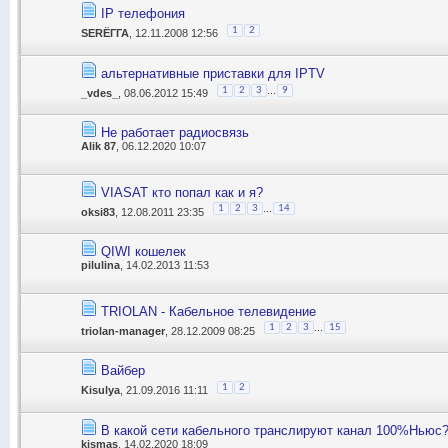
IP телефония
1
2
SЕRЁГГА
, 12.11.2008 12:56
альтернативные приставки для IPTV
...
1
2
3
9
_vdes_
, 08.06.2012 15:49
Не работает радиосвязь
Alik 87
, 06.12.2020 10:07
VIASAT кто попал как и я?
...
1
2
3
14
oksi83
, 12.08.2011 23:35
QIWI кошелек
pilulina
, 14.02.2013 11:53
TRIOLAN - Кабельное телевидение
...
1
2
3
15
triolan-manager
, 28.12.2009 08:25
Вайбер
1
2
Kisulya
, 21.09.2016 11:11
В какой сети кабельного транслируют канал 100%Ньюс
kismas
, 14.02.2020 18:09