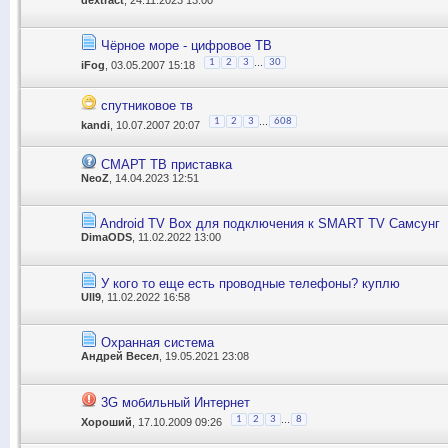
Чёрное море - цифровое ТВ
...
1
2
3
30
iFog
, 03.05.2007 15:18
спутниковое тв
...
1
2
3
608
kandi
, 10.07.2007 20:07
СМАРТ ТВ приставка
NeoZ
, 14.04.2023 12:51
Android TV Box для подключения к SMART TV Самсунг
DimaODS
, 11.02.2022 13:00
У кого то еще есть проводные телефоны? куплю
Ull9
, 11.02.2022 16:58
Охранная система
Андрей Весел
, 19.05.2021 23:08
3G мобильный Интернет
...
1
2
3
8
Хороший
, 17.10.2009 09:26