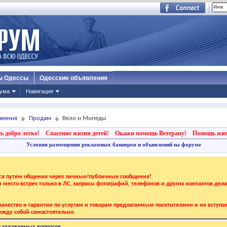
ы Одессы
Одесские объявления
ума
Навигация
ижения
Продам
Вело и Мопеды
ь добро легко!
Спасение жизни детей!
Окажи помощь Ветерану!
Помощь жи
Условия размещения рекламных баннеров и объявлений на форуме
тся путем общения через личные/публичные сообщения!
 и место встреч только в ЛС, запросы фотографий, телефонов и других контактов дел
ачество и гарантии по услугам и товарам предлагаемым посетителями и не вступае
жду собой самостоятельно.