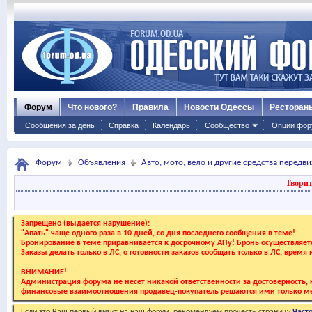
Форум
Что нового?
Правила
Новости Одессы
Ресторан
Сообщения за день
Справка
Календарь
Сообщество
Опции фор
Форум
Объявления
Авто, мото, вело и другие средства передв
Творит
Запрещено (выдается нарушение):
"Апать" чаще одного раза в 10 дней, со дня последнего сообщения в теме!
Бронирование в теме приравнивается к досрочному АПу! Бронь осуществляе
Заказы делать только в ЛС, о готовности заказов сообщать только в ЛС, время
ВНИМАНИЕ!
Администрация форума не несет никакой ответственности за достоверность, к
финансовые взаимоотношения продавец-покупатель решаются ими только ме