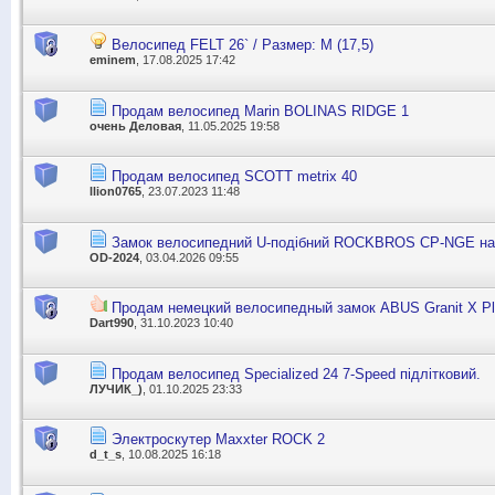
Велосипед FELT 26` / Размер: М (17,5)
eminem
, 17.08.2025 17:42
Продам велосипед Marin BOLINAS RIDGE 1
очень Деловая
, 11.05.2025 19:58
Продам велосипед SCOTT metrix 40
llion0765
, 23.07.2023 11:48
Замок велосипедний U-подібний ROCKBROS CP-NGE на
OD-2024
, 03.04.2026 09:55
Продам немецкий велосипедный замок ABUS Granit X Pl
Dart990
, 31.10.2023 10:40
Продам велосипед Specialized 24 7-Speed підлітковий.
ЛУЧИК_)
, 01.10.2025 23:33
Электроскутер Maxxter ROCK 2
d_t_s
, 10.08.2025 16:18