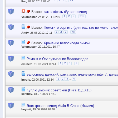
...
1
2
3
59
Кац
, 07.08.2012 07:43
Важно:
как выбрать б/у велосипед
...
1
2
3
248
Velomaster
, 24.05.2011 18:10
Важно:
Помогите оценить (для тех, кто не может сло
...
1
2
3
76
Andy
, 25.06.2012 17:11
Важно:
Хранение велосипеда зимой
Velomaster
, 22.11.2011 10:47
Ремонт и Обслуживание Велосипедов
...
1
2
3
5
eminem
, 19.07.2021 09:41
велосипед дамский, рама алю, планетарка inter 7, динам
...
1
2
3
4
Imruls
, 02.06.2021 12:14
Куплю дырчик советский (Рига 11,13,15).
serenky
, 18.07.2026 17:31
Электровелосипед Atala B-Cross (Италия)
beytuti
, 19.06.2026 20:40