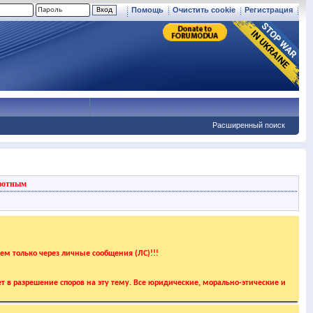
Помощь
Очистить cookie
Регистрация
Расширенный поиск
вотным
аем только через личные сообщения (ЛС)!!!
т в разрешение споров на эту тему. Все юридические, морально-этические и