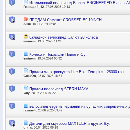
Итальянский велосипед Bianchi ENGINEERED Bianchi 
Геннадий_42
, 27.08.2025 19:13
ПРОДАМ Самокат CROSSER E9-10INCH
Slike
, 15.11.2024 15:04
Складной велосипед Салют 20 колеса
eminem
, 13.08.2025 11:21
Колеса и Покрышки Новое и б/у
eminem
, 19.07.2024 08:32
Продам электроскутер Like Bike Zero plus , 25000 грн
GekaOn
, 23.07.2025 18:54
Продам велосипед STERN MAYA
Valy
, 20.07.2025 07:22
велосипед esge из Германии на сучасних современных 
ravanelli
, 23.06.2025 09:47
Детали для скутеров MAXTEER и других б.у.
d_t_s
, 30.04.2025 08:28