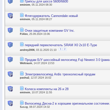
Грипсы для шоссе 5600/6600
eminem
, 05.11.2024 08:30
Флягодержатель Cannondale новый
eminem
, 05.11.2024 08:27
Очки защитные компании GV Inc.
P.Alex
, 25.09.2024 15:06
передний переключатель SRAM X0 2x10 E-Type
1
2
andrey2006
, 03.11.2020 21:10
Продам Б/У шоссейный велосипед Fuji Newest 3.0 (рама 
Weltraum
, 14.07.2024 13:53
Электровелосипед Ardis трехколесный продам
pasha2
, 12.07.2024 16:02
Колеса комплекты на 26 и 28
eminem
, 10.07.2024 11:55
Велосипед Десна-2 в хорошем оригинальном состоянии.
S.e.r.g
, 08.07.2024 14:32