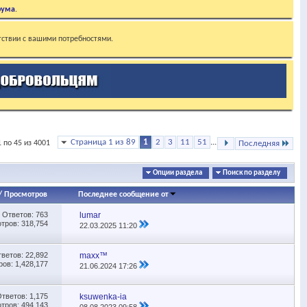
рума
.
тствии с вашими потребностями.
Страница 1 из 89
1
2
3
11
51
...
 по 45 из 4001
Последняя
Опции раздела
Поиск по разделу
/
Просмотров
Последнее сообщение от
Ответов:
763
lumar
тров: 318,754
22.03.2025
11:20
тветов:
22,892
maxx™
ов: 1,428,177
21.06.2024
17:26
Ответов:
1,175
ksuwenka-ia
тров: 494,143
08.08.2023
09:58