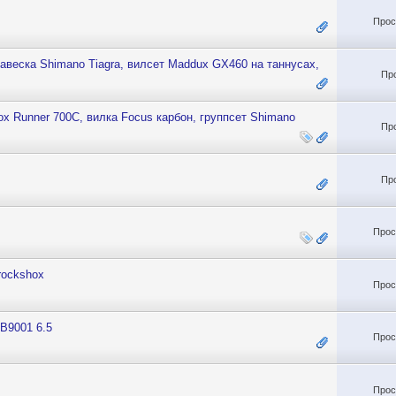
Прос
навеска Shimano Tiagra, вилсет Maddux GX460 на таннусах,
Пр
ox Runner 700C, вилка Focus карбон, группсет Shimano
Пр
Пр
Прос
rockshox
Прос
B9001 6.5
Прос
Прос