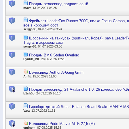
Продам велосипед подростковый
mavr
, 13.06.2024 06:25
Фреймсет LeaderFox Runner 700C, вилка Focus Carbon, 
все в хорошем сост
sergy-86
, 04.07.2026 03:24
Шоссейник на таннусах (оригинал, Корея), рама LeaderF
Tiagra, в хорошем сост
sergy-86
, 04.07.2026 03:06
Продам BMX Stolen Overlord
Lyutik_MK
, 28.06.2026 12:26
Велосипед Author A-Gang 6mm
Anfit
, 15.05.2025 11:03
Продам велосипед GT Avalanche 1.0, 26 колеса, deor/xt/
b1sh0p
, 24.03.2025 16:16
Гироборт детский Smart Balanse Board Snake MANTA MS
Vara
, 13.07.2022 11:31
Велосипед Pride Marvel МТБ 27,5 (М)
eminem
, 07.08.2025 15:35