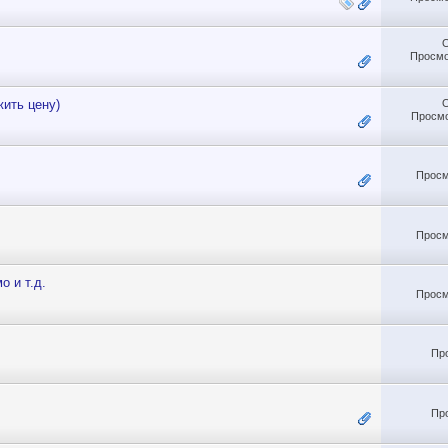
Просмо
жить цену)
Просмо
Просм
Просм
о и т.д.
Просм
Пр
Пр