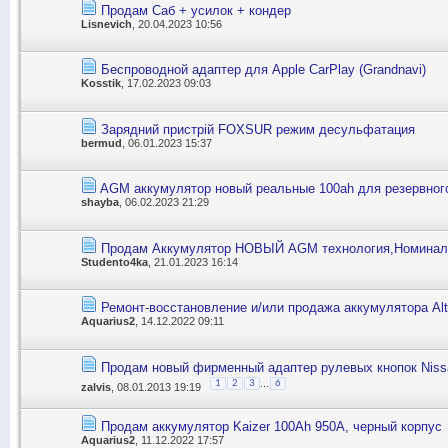
Продам Саб + усилок + кондер
Lisnevich
, 20.04.2023 10:56
Беспроводной адаптер для Apple CarPlay (Grandnavi)
Kosstik
, 17.02.2023 09:03
Зарядний пристрій FOXSUR режим десульфатация
bermud
, 06.01.2023 15:37
AGM аккумулятор новый реальные 100ah для резервного
shayba
, 06.02.2023 21:29
Продам Аккумулятор НОВЫЙ AGM технология,Номинал 9
Studento4ka
, 21.01.2023 16:14
Ремонт-восстановление и/или продажа аккумулятора Al
Aquarius2
, 14.12.2022 09:11
Продам новый фирменный адаптер рулевых кнопок Niss
...
1
2
3
6
zalvis
, 08.01.2013 19:19
Продам аккумулятор Kaizer 100Ah 950A, черный корпус
Aquarius2
, 11.12.2022 17:57