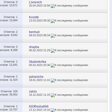
Ответов:
0
Lisnevich
отров: 10,671
20.04.2023
10:56
Ответов:
1
Kosstik
отров: 13,064
13.03.2023
09:30
Ответов:
2
bermud
мотров: 9,642
08.03.2023
08:34
Ответов:
0
shayba
мотров: 8,268
06.02.2023
21:29
Ответов:
1
Studento4ka
отров: 12,641
05.02.2023
20:36
Ответов:
2
pahaniche
отров: 11,424
18.01.2023
11:41
Ответов:
104
zalvis
отров: 39,052
16.12.2022
11:15
Ответов:
1
IGOResha666
отров: 10,757
13.12.2022
14:10