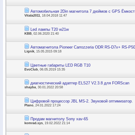
Автомобильная 2Din магнитола 7 дюймов с GPS Ёмкост
Vitala2011
, 18.04.2018 11:47
Led лампы T20 w21w
KBB
, 02.06.2020 21:40
Автомагнитола Pioneer Carrozzeria ODR RS-D7x+ RS-P5
Lignik
, 15.05.2015 09:18
Цветные габариты LED RGB T10
EvoClub
, 06.05.2019 15:35
диагностический адаптер ELS27 V2.3.8 для FORScan
shayba
, 30.01.2022 20:58
Цифровой процессор JBL MS-2. Звуковой оптимизатор.
Plano
, 24.01.2022 17:24
Продам магнитолу Sony xav-65
komrad.sys
, 19.02.2022 21:14