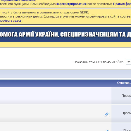
о задаваемых вопросов
.
о всем его функциям, Вам необходимо
зарегистрироваться
после прочтения
Правил фо
ти сайта была изменена в соответствии с правилами GDPR.
ьности и в рекламных целях. Благодаря этому мы можем отрегулировать сайт в соотве
рочесть здесь
.
Показаны темы с 1 по 45 из 1832
Ответов
Просм
Просм
Прос