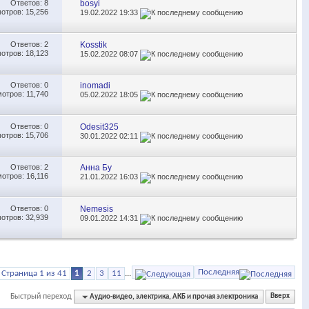
Ответов:
8
bosyi
отров: 15,256
19.02.2022
19:33
Ответов:
2
Kosstik
отров: 18,123
15.02.2022
08:07
Ответов:
0
inomadi
отров: 11,740
05.02.2022
18:05
Ответов:
0
Odesit325
отров: 15,706
30.01.2022
02:11
Ответов:
2
Анна Бу
отров: 16,116
21.01.2022
16:03
Ответов:
0
Nemesis
отров: 32,939
09.01.2022
14:31
Последняя
Страница 1 из 41
1
2
3
11
...
Быстрый переход
Аудио-видео, электрика, АКБ и прочая электроника
Вверх