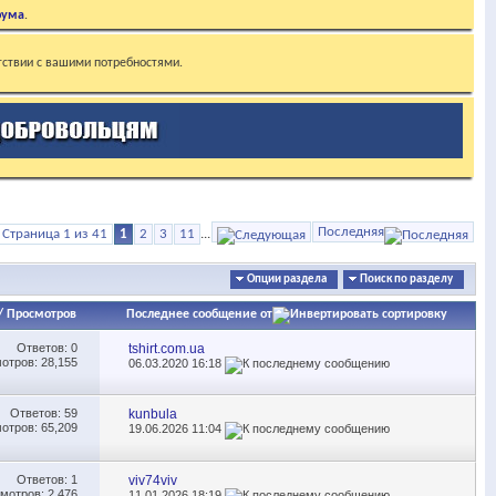
рума
.
тствии с вашими потребностями.
Последняя
Страница 1 из 41
1
2
3
11
...
Опции раздела
Поиск по разделу
/
Просмотров
Последнее сообщение от
Ответов:
0
tshirt.com.ua
отров: 28,155
06.03.2020
16:18
Ответов:
59
kunbula
отров: 65,209
19.06.2026
11:04
Ответов:
1
viv74viv
мотров: 2,476
11.01.2026
18:19