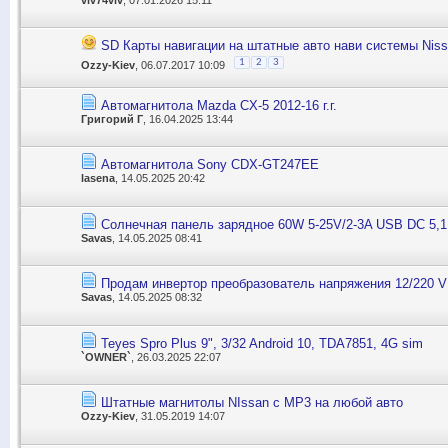
SD Карты навигации на штатные авто нави системы Nissan
1
2
3
Ozzy-Kiev
, 06.07.2017 10:09
Автомагнитола Mazda CX-5 2012-16 г.г.
Григорий Г
, 16.04.2025 13:44
Автомагнитола Sony CDX-GT247EE
lasena
, 14.05.2025 20:42
Солнечная панель зарядное 60W 5-25V/2-3A USB DC 5,1
Savas
, 14.05.2025 08:41
Продам инвертор преобразователь напряжения 12/220 
Savas
, 14.05.2025 08:32
Teyes Spro Plus 9", 3/32 Android 10, TDA7851, 4G sim
`OWNER`
, 26.03.2025 22:07
Штатные магнитолы NIssan с MP3 на любой авто
Ozzy-Kiev
, 31.05.2019 14:07