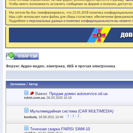
Если это Ваш первый визит на наш форум, рекомендуем прочесть страницу
Част
Чтобы иметь возможность оставлять сообщения на форуме и получить доступ к
Мы хотели бы Вас поинформировать, что 23.05.2018 политика конфиденциальнос
Наш сайт использует куки-файлы для сбора статистики, обеспечения функционал
Подробнее
о персональных данных и политике конфиденциальности вы можете п
Форум:
Аудио-видео, электрика, АКБ и прочая электроника
Заголовок
/
Автор
Важно:
Продам домен autoservice.od.ua
tshirt.com.ua
, 06.03.2020 16:18
Мультимедийная система (CAR MULTIMEDIA)
1
2
3
kunbula
, 18.09.2011 10:40
Точечная сварка FNIRSI SWM-10
viv74viv
, 07.01.2026 15:11