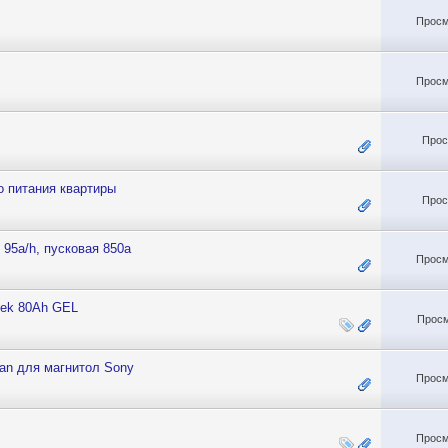
Просм
Просм
Прос
 питания квартиры
Прос
5a/h, пусковая 850а
Просм
tek 80Ah GEL
Просм
an для магнитол Sony
Просм
Просм