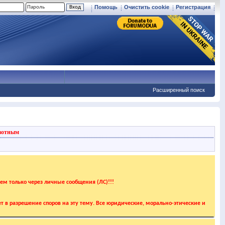
Помощь
Очистить cookie
Регистрация
Расширенный поиск
вотным
аем только через личные сообщения (ЛС)!!!
т в разрешение споров на эту тему. Все юридические, морально-этические и