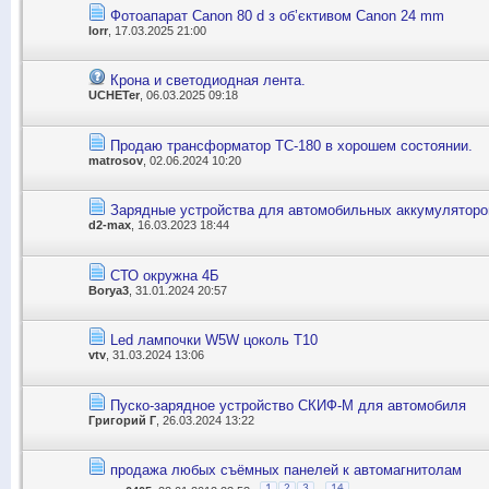
Фотоапарат Canon 80 d з обʼєктивом Сanon 24 mm
lorr
, 17.03.2025 21:00
Крона и светодиодная лента.
UCHETer
, 06.03.2025 09:18
Продаю трансформатор ТС-180 в хорошем состоянии.
matrosov
, 02.06.2024 10:20
Зарядные устройства для автомобильных аккумуляторов
d2-max
, 16.03.2023 18:44
СТО окружна 4Б
Borya3
, 31.01.2024 20:57
Led лампочки W5W цоколь T10
vtv
, 31.03.2024 13:06
Пуско-зарядное устройство СКИФ-М для автомобиля
Григорий Г
, 26.03.2024 13:22
продажа любых съёмных панелей к автомагнитолам
...
1
2
3
14