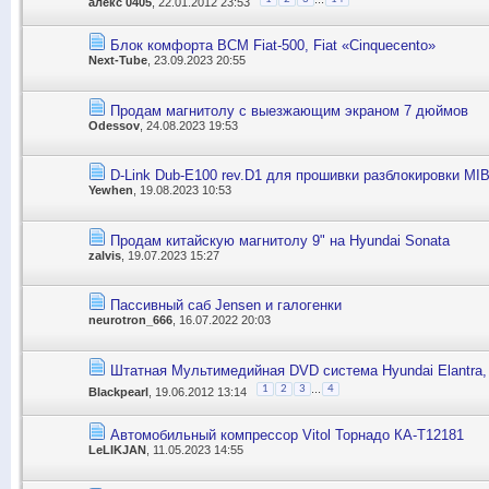
алекс 0405
, 22.01.2012 23:53
Блок комфорта BCM Fiat-500, Fiat «Сinquecento»
Next-Tube
, 23.09.2023 20:55
Продам магнитолу с выезжающим экраном 7 дюймов
Odessov
, 24.08.2023 19:53
D-Link Dub-E100 rev.D1 для прошивки разблокировки M
Yewhen
, 19.08.2023 10:53
Продам китайскую магнитолу 9" на Hyundai Sonata
zalvis
, 19.07.2023 15:27
Пассивный саб Jensen и галогенки
neurotron_666
, 16.07.2022 20:03
Штатная Мультимедийная DVD система Hyundai Elantra, 
...
1
2
3
4
Blackpearl
, 19.06.2012 13:14
Автомобильный компрессор Vitol Торнадо КА-Т12181
LeLIKJAN
, 11.05.2023 14:55