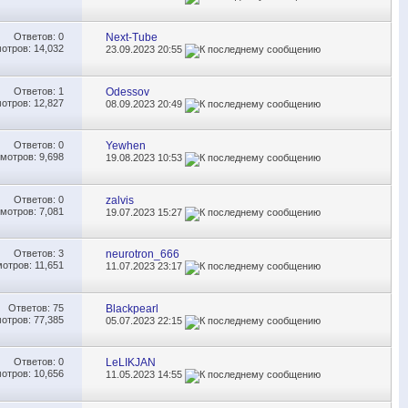
Ответов:
0
Next-Tube
отров: 14,032
23.09.2023
20:55
Ответов:
1
Odessov
отров: 12,827
08.09.2023
20:49
Ответов:
0
Yewhen
мотров: 9,698
19.08.2023
10:53
Ответов:
0
zalvis
мотров: 7,081
19.07.2023
15:27
Ответов:
3
neurotron_666
отров: 11,651
11.07.2023
23:17
Ответов:
75
Blackpearl
отров: 77,385
05.07.2023
22:15
Ответов:
0
LeLIKJAN
отров: 10,656
11.05.2023
14:55