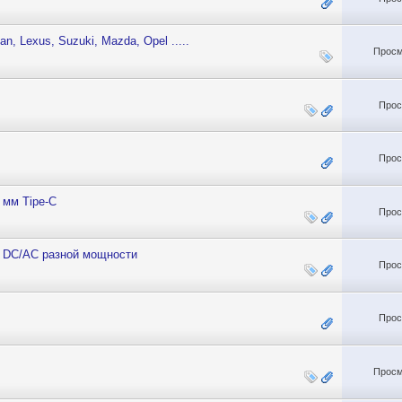
, Lexus, Suzuki, Mazda, Opel .....
Просм
Прос
Прос
 мм Tipe-C
Прос
V DC/AC разной мощности
Прос
Прос
Просм