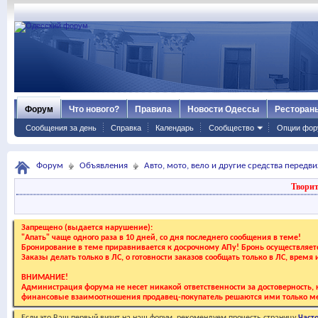
Форум
Что нового?
Правила
Новости Одессы
Ресторан
Сообщения за день
Справка
Календарь
Сообщество
Опции фор
Форум
Объявления
Авто, мото, вело и другие средства передв
Творит
Запрещено (выдается нарушение):
"Апать" чаще одного раза в 10 дней, со дня последнего сообщения в теме!
Бронирование в теме приравнивается к досрочному АПу! Бронь осуществляе
Заказы делать только в ЛС, о готовности заказов сообщать только в ЛС, время
ВНИМАНИЕ!
Администрация форума не несет никакой ответственности за достоверность, к
финансовые взаимоотношения продавец-покупатель решаются ими только ме