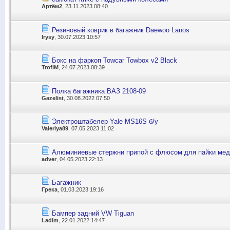
Артём2
, 23.11.2023 08:40
Резиновый коврик в багажник Daewoo Lanos
Irysy
, 30.07.2023 10:57
Бокс на фаркоп Towcar Towbox v2 Black
TrofiM
, 24.07.2023 08:39
Полка багажника ВАЗ 2108-09
Gazelist
, 30.08.2022 07:50
Электроштабелер Yale MS16S б/у
Valeriya89
, 07.05.2023 11:02
Алюминиевые стержни припой с флюсом для пайки мед
adver
, 04.05.2023 22:13
Багажник
Грека
, 01.03.2023 19:16
Бампер задний VW Tiguan
Ladim
, 22.01.2022 14:47