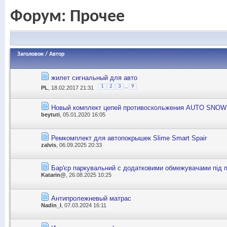
Форум:
Прочее
Заголовок
/
Автор
жилет сигнальный для авто
...
1
2
3
9
PL
, 18.02.2017 21:31
Новый комплект цепей противоскольжения AUTO SNOW
beytuti
, 05.01.2020 16:05
Ремкомплект для автопокрышек Slime Smart Spair
zalvis
, 06.09.2025 20:33
Бар'єр паркувальний с додатковими обмежувачами під п
Katarin@
, 26.08.2025 10:25
Антипролежневый матрас
Nadin_I
, 07.03.2024 16:11