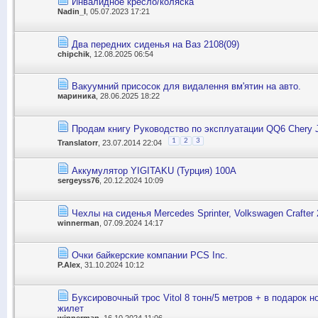
Инвалидное кресло/коляска
Nadin_I
, 05.07.2023 17:21
Два передних сиденья на Ваз 2108(09)
chipchik
, 12.08.2025 06:54
Вакуумний присосок для видалення вм'ятин на авто.
мариника
, 28.06.2025 18:22
Продам книгу Руководство по эксплуатации QQ6 Chery 
1
2
3
Translatorr
, 23.07.2014 22:04
Аккумулятор YIGITAKU (Турция) 100А
sergeyss76
, 20.12.2024 10:09
Чехлы на сиденья Mercedes Sprinter, Volkswagen Crafter
winnerman
, 07.09.2024 14:17
Очки байкерские компании PCS Inc.
P.Alex
, 31.10.2024 10:12
Буксировочный трос Vitol 8 тонн/5 метров + в подарок 
жилет
winnerman
, 16.10.2024 11:06