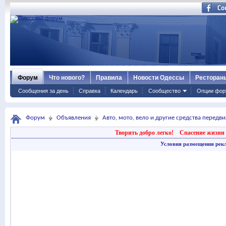
Форум
Что нового?
Правила
Новости Одессы
Ресторан
Сообщения за день
Справка
Календарь
Сообщество
Опции фор
Форум
Объявления
Авто, мото, вело и другие средства передв
Творить добро легко!
Спасение жизни 
Условия размещения рек