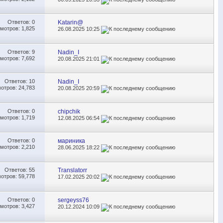
Ответов:
0
Katarin@
мотров: 1,825
26.08.2025
10:25
Ответов:
9
Nadin_I
мотров: 7,692
20.08.2025
21:01
Ответов:
10
Nadin_I
отров: 24,783
20.08.2025
20:59
Ответов:
0
chipchik
мотров: 1,719
12.08.2025
06:54
Ответов:
0
мариника
мотров: 2,210
28.06.2025
18:22
Ответов:
55
Translatorr
отров: 59,778
17.02.2025
20:02
Ответов:
0
sergeyss76
мотров: 3,427
20.12.2024
10:09