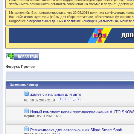
Если это Ваш первый визит на наш форум, рекомендуем прочесть страницу
Част
Чтобы иметь возможность оставлять сообщения на форуме и получить доступ к
Мы хотели бы Вас поинформировать, что 23.05.2018 политика конфиденциальнос
Наш сайт использует куки-файлы для сбора статистики, обеспечения функционал
Подробнее
о персональных данных и политике конфиденциальности вы можете п
Форум:
Прочее
Заголовок
/
Автор
жилет сигнальный для авто
...
1
2
3
9
PL
, 18.02.2017 21:31
Новый комплект цепей противоскольжения AUTO SNOW
beytuti
, 05.01.2020 16:05
Ремкомплект для автопокрышек Slime Smart Spair
zalvis
, 06.09.2025 20:33