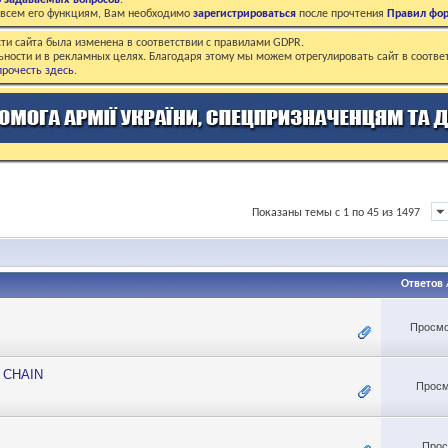
о задаваемых вопросов
.
о всем его функциям, Вам необходимо
зарегистрироваться
после прочтения
Правил фо
ти сайта была изменена в соответствии с правилами GDPR.
ьности и в рекламных целях. Благодаря этому мы можем отрегулировать сайт в соотве
рочесть здесь
.
Показаны темы с 1 по 45 из 1497
Ответов
Просмо
 CHAIN
Просм
Прос