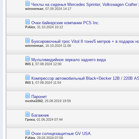
Чехлы на сиденья Mercedes Sprinter, Volkswagen Crafter
winnerman
, 07.09.2024 14:17
Очки байкерские компании PCS Inc.
P.Alex
, 31.10.2024 10:12
Буксировочный трос Vitol 8 тонн/5 метров + в подарок 
winnerman
, 16.10.2024 11:06
Мультимедийное зеркало заднего вида
INS 1
, 07.08.2024 12:00
Компресcор автомобильный Black+Decker 12В / 220В ASI
INS 1
, 07.08.2024 11:54
Паронит
nusha1002
, 25.08.2019 19:59
Багажник
Грека
, 01.06.2024 07:44
Очки солнцезащитные GV USA.
P.Alex
, 29.03.2024 07:09