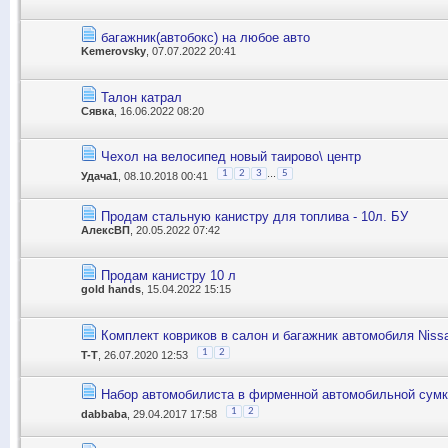
багажник(автобокс) на любое авто
Kemerovsky
, 07.07.2022 20:41
Талон катрал
Сявка
, 16.06.2022 08:20
Чехол на велосипед новый таирово\ центр
...
1
2
3
5
Удача1
, 08.10.2018 00:41
Продам стальную канистру для топлива - 10л. БУ
АлексВП
, 20.05.2022 07:42
Продам канистру 10 л
gold hands
, 15.04.2022 15:15
Комплект ковриков в салон и багажник автомобиля Nissa
1
2
T-T
, 26.07.2020 12:53
Набор автомобилиста в фирменной автомобильной су
1
2
dabbaba
, 29.04.2017 17:58