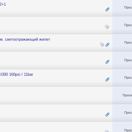
 2+1
Прос
Прос
нов. светоотражающий жилет
Прос
Прос
300 160psi / 11bar
Прос
Просм
Прос
Прос