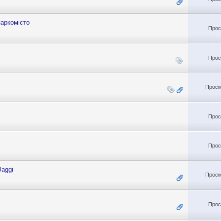
аркомісто
Прос
Прос
Просм
Прос
Прос
Jaggi
Просм
Прос