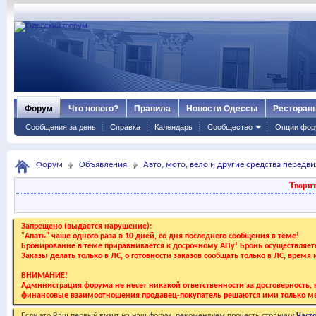
Форум
Что нового?
Правила
Новости Одессы
Ресторан
Сообщения за день
Справка
Календарь
Сообщество
Опции фор
Форум
Объявления
Авто, мото, вело и другие средства передв
Творит
Запрещено (выдается нарушение):
"Апать" чаще одного раза в 10 дней, со дня последнего сообщения в теме!
Бронирование в теме приравнивается к досрочному АПу! Бронь осуществляе
Заказы делать только в ЛС, о готовности заказов сообщать только в ЛС, время
ВНИМАНИЕ!
Администрация форума не несет никакой ответственности за достоверность, к
финансовые взаимоотношения продавец-покупатель решаются ими только ме