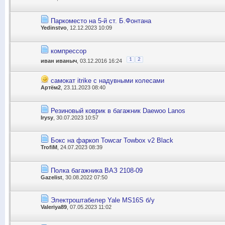
Паркоместо на 5-й ст. Б.Фонтана
Yedinstvo
, 12.12.2023 10:09
компрессор
1
2
иван иваныч
, 03.12.2016 16:24
самокат itrike с надувными колесами
Артём2
, 23.11.2023 08:40
Резиновый коврик в багажник Daewoo Lanos
Irysy
, 30.07.2023 10:57
Бокс на фаркоп Towcar Towbox v2 Black
TrofiM
, 24.07.2023 08:39
Полка багажника ВАЗ 2108-09
Gazelist
, 30.08.2022 07:50
Электроштабелер Yale MS16S б/у
Valeriya89
, 07.05.2023 11:02