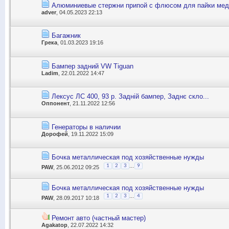
Алюминиевые стержни припой с флюсом для пайки мед
adver
, 04.05.2023 22:13
Багажник
Грека
, 01.03.2023 19:16
Бампер задний VW Tiguan
Ladim
, 22.01.2022 14:47
Лексус ЛС 400, 93 р. Задній бампер, Заднє скло...
Оппонент
, 21.11.2022 12:56
Генераторы в наличии
Дорофей
, 19.11.2022 15:09
Бочка металлическая под хозяйственные нужды
...
1
2
3
9
PAW
, 25.06.2012 09:25
Бочка металлическая под хозяйственные нужды
...
1
2
3
4
PAW
, 28.09.2017 10:18
Ремонт авто (частный мастер)
Agakatop
, 22.07.2022 14:32