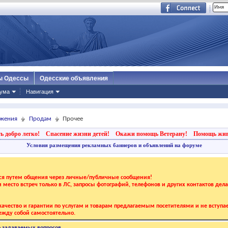
ы Одессы
Одесские объявления
ума
Навигация
ижения
Продам
Прочее
ь добро легко!
Спасение жизни детей!
Окажи помощь Ветерану!
Помощь жи
Условия размещения рекламных баннеров и объявлений на форуме
тся путем общения через личные/публичные сообщения!
 и место встреч только в ЛС, запросы фотографий, телефонов и других контактов дел
ачество и гарантии по услугам и товарам предлагаемым посетителями и не вступае
жду собой самостоятельно.