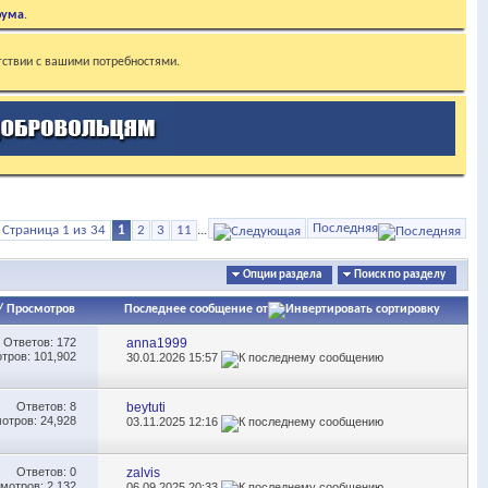
рума
.
тствии с вашими потребностями.
Последняя
Страница 1 из 34
1
2
3
11
...
Опции раздела
Поиск по разделу
/
Просмотров
Последнее сообщение от
Ответов:
172
anna1999
тров: 101,902
30.01.2026
15:57
Ответов:
8
beytuti
отров: 24,928
03.11.2025
12:16
Ответов:
0
zalvis
мотров: 2,132
06.09.2025
20:33