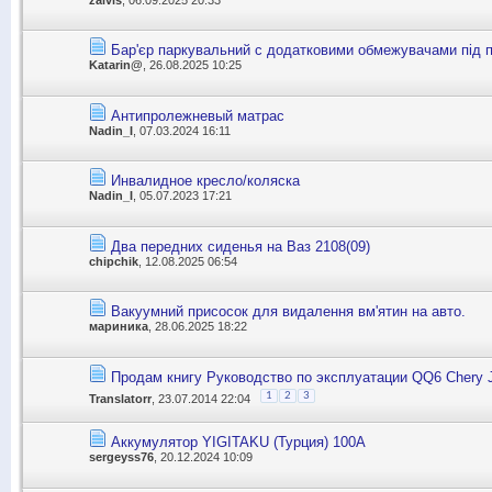
Бар'єр паркувальний с додатковими обмежувачами під п
Katarin@
, 26.08.2025 10:25
Антипролежневый матрас
Nadin_I
, 07.03.2024 16:11
Инвалидное кресло/коляска
Nadin_I
, 05.07.2023 17:21
Два передних сиденья на Ваз 2108(09)
chipchik
, 12.08.2025 06:54
Вакуумний присосок для видалення вм'ятин на авто.
мариника
, 28.06.2025 18:22
Продам книгу Руководство по эксплуатации QQ6 Chery 
1
2
3
Translatorr
, 23.07.2014 22:04
Аккумулятор YIGITAKU (Турция) 100А
sergeyss76
, 20.12.2024 10:09