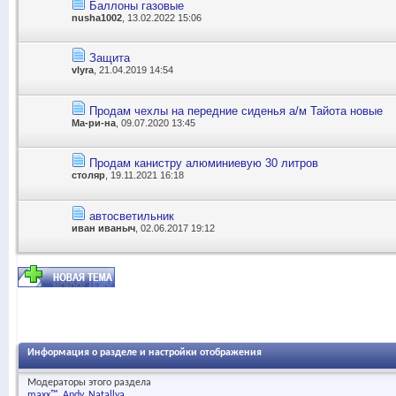
Баллоны газовые
nusha1002
, 13.02.2022 15:06
Защита
vlyra
, 21.04.2019 14:54
Продам чехлы на передние сиденья а/м Тайота новые
Ма-ри-на
, 09.07.2020 13:45
Продам канистру алюминиевую 30 литров
столяр
, 19.11.2021 16:18
автосветильник
иван иваныч
, 02.06.2017 19:12
Информация о разделе и настройки отображения
Модераторы этого раздела
maxx™
Andy
Natallya