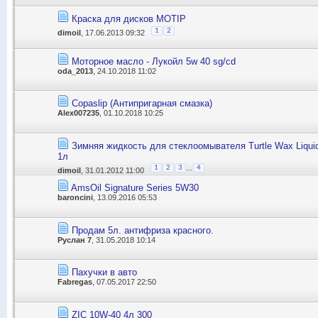
Краска для дисков MOTIP
1
2
dimoil
, 17.06.2013 09:32
Моторное масло - Лукойл 5w 40 sg/cd
oda_2013
, 24.10.2018 11:02
Copaslip (Антипригарная смазка)
Alex007235
, 01.10.2018 10:25
Зимняя жидкость для стеклоомывателя Turtle Wax Liquid 
1л
...
1
2
3
4
dimoil
, 31.01.2012 11:00
AmsOil Signature Series 5W30
baroncini
, 13.09.2016 05:53
Продам 5л. антифриза красного.
Руслан 7
, 31.05.2018 10:14
Пахучки в авто
Fabregas
, 07.05.2017 22:50
ZIC 10W-40 4л 300