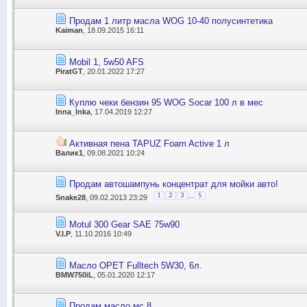
Продам 1 литр масла WOG 10-40 полусинтетика
Kaiman
, 18.09.2015 16:11
Mobil 1, 5w50 AFS
PiratGT
, 20.01.2022 17:27
Куплю чеки бензин 95 WOG Socar 100 л в мес
Inna_Inka
, 17.04.2019 12:27
Активная пена TAPUZ Foam Active 1 л
Валик1
, 09.08.2021 10:24
Продам автошампунь концентрат для мойки авто!
...
1
2
3
5
Snake28
, 09.02.2013 23:29
Motul 300 Gear SAE 75w90
V.I.P
, 11.10.2016 10:49
Масло OPET Fulltech 5W30, 6л.
BMW750iL
, 05.01.2020 12:17
Продам масло мс 8