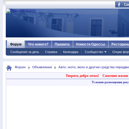
Форум
Что нового?
Правила
Новости Одессы
Ресторан
Сообщения за день
Справка
Календарь
Сообщество
Опции фор
Форум
Объявления
Авто, мото, вело и другие средства передв
Творить добро легко!
Спасение жизни 
Условия размещения рек