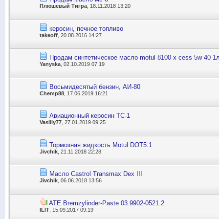
Плюшевый Тигра
, 18.11.2018 13:20
керосин, печное топливо
takeoff
, 20.08.2016 14:27
Продам синтетическое масло motul 8100 x cess 5w 40 1л
Yanyska
, 02.10.2019 07:19
Восьмидесятый бензин, АИ-80
Chemp88
, 17.06.2019 16:21
Авиационный керосин ТС-1
Vasiliy77
, 27.01.2019 09:25
Тормозная жидкость Motul DOT5.1
Jivchik
, 21.11.2018 22:28
Масло Castrol Transmax Dex III
Jivchik
, 06.06.2018 13:56
ATE Bremzylinder-Paste 03.9902-0521.2
ILIT
, 15.09.2017 09:19