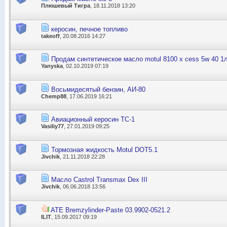
Плюшевый Тигра
, 18.11.2018 13:20
керосин, печное топливо
takeoff
, 20.08.2016 14:27
Продам синтетическое масло motul 8100 x cess 5w 40 1л
Yanyska
, 02.10.2019 07:19
Восьмидесятый бензин, АИ-80
Chemp88
, 17.06.2019 16:21
Авиационный керосин ТС-1
Vasiliy77
, 27.01.2019 09:25
Тормозная жидкость Motul DOT5.1
Jivchik
, 21.11.2018 22:28
Масло Castrol Transmax Dex III
Jivchik
, 06.06.2018 13:56
ATE Bremzylinder-Paste 03.9902-0521.2
ILIT
, 15.09.2017 09:19