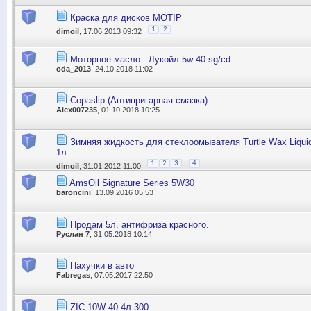
Краска для дисков MOTIP
1
2
dimoil
, 17.06.2013 09:32
Моторное масло - Лукойл 5w 40 sg/cd
oda_2013
, 24.10.2018 11:02
Copaslip (Антипригарная смазка)
Alex007235
, 01.10.2018 10:25
Зимняя жидкость для стеклоомывателя Turtle Wax Liquid 
1л
...
1
2
3
4
dimoil
, 31.01.2012 11:00
AmsOil Signature Series 5W30
baroncini
, 13.09.2016 05:53
Продам 5л. антифриза красного.
Руслан 7
, 31.05.2018 10:14
Пахучки в авто
Fabregas
, 07.05.2017 22:50
ZIC 10W-40 4л 300