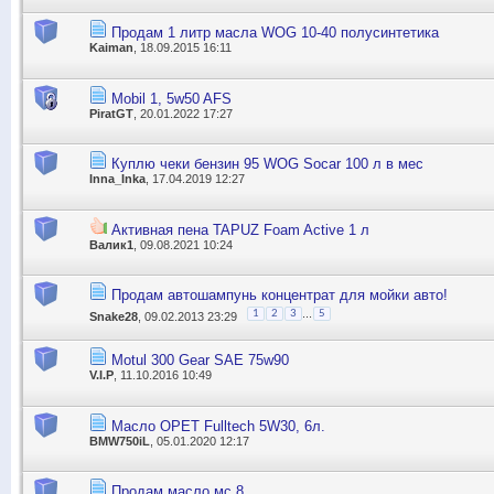
Продам 1 литр масла WOG 10-40 полусинтетика
Kaiman
, 18.09.2015 16:11
Mobil 1, 5w50 AFS
PiratGT
, 20.01.2022 17:27
Куплю чеки бензин 95 WOG Socar 100 л в мес
Inna_Inka
, 17.04.2019 12:27
Активная пена TAPUZ Foam Active 1 л
Валик1
, 09.08.2021 10:24
Продам автошампунь концентрат для мойки авто!
...
1
2
3
5
Snake28
, 09.02.2013 23:29
Motul 300 Gear SAE 75w90
V.I.P
, 11.10.2016 10:49
Масло OPET Fulltech 5W30, 6л.
BMW750iL
, 05.01.2020 12:17
Продам масло мс 8