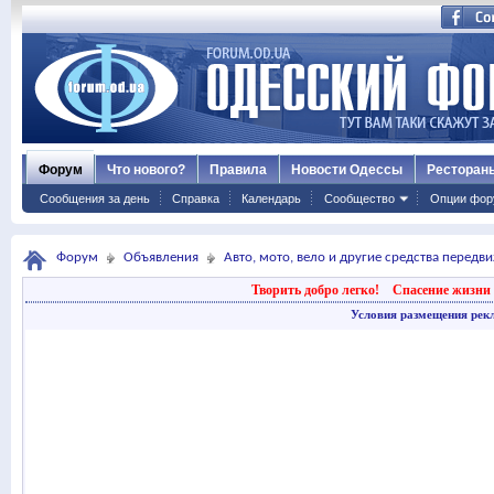
Форум
Что нового?
Правила
Новости Одессы
Ресторан
Сообщения за день
Справка
Календарь
Сообщество
Опции фор
Форум
Объявления
Авто, мото, вело и другие средства передв
Творить добро легко!
Спасение жизни 
Условия размещения рек