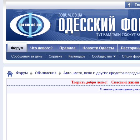
Форум
Что нового?
Правила
Новости Одессы
Ресторан
Сообщения за день
Справка
Календарь
Сообщество
Опции фор
Форум
Объявления
Авто, мото, вело и другие средства передв
Творить добро легко!
Спасение жизни 
Условия размещения рек