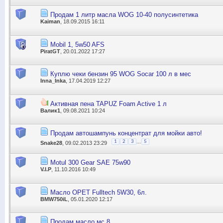
Продам 1 литр масла WOG 10-40 полусинтетика
Kaiman
, 18.09.2015 16:11
Mobil 1, 5w50 AFS
PiratGT
, 20.01.2022 17:27
Куплю чеки бензин 95 WOG Socar 100 л в мес
Inna_Inka
, 17.04.2019 12:27
Активная пена TAPUZ Foam Active 1 л
Валик1
, 09.08.2021 10:24
Продам автошампунь концентрат для мойки авто!
...
1
2
3
5
Snake28
, 09.02.2013 23:29
Motul 300 Gear SAE 75w90
V.I.P
, 11.10.2016 10:49
Масло OPET Fulltech 5W30, 6л.
BMW750iL
, 05.01.2020 12:17
Продам масло мс 8