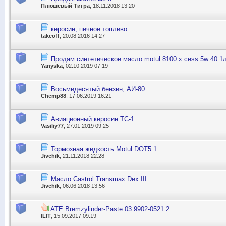
Плюшевый Тигра
, 18.11.2018 13:20
керосин, печное топливо
takeoff
, 20.08.2016 14:27
Продам синтетическое масло motul 8100 x cess 5w 40 1л
Yanyska
, 02.10.2019 07:19
Восьмидесятый бензин, АИ-80
Chemp88
, 17.06.2019 16:21
Авиационный керосин ТС-1
Vasiliy77
, 27.01.2019 09:25
Тормозная жидкость Motul DOT5.1
Jivchik
, 21.11.2018 22:28
Масло Castrol Transmax Dex III
Jivchik
, 06.06.2018 13:56
ATE Bremzylinder-Paste 03.9902-0521.2
ILIT
, 15.09.2017 09:19