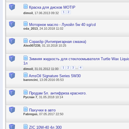
Краска для дисков MOTIP
1
2
dimoil
, 17.06.2013 09:32
Моторное масло - Лукойл 5w 40 sg/cd
oda_2013
, 24.10.2018 11:02
Copaslip (Антипригарная смазка)
Alex007235
, 01.10.2018 10:25
Зимняя жидкость для стеклоомывателя Turtle Wax Liquid 
1л
...
1
2
3
4
dimoil
, 31.01.2012 11:00
AmsOil Signature Series 5W30
baroncini
, 13.09.2016 05:53
Продам 5л. антифриза красного.
Руслан 7
, 31.05.2018 10:14
Пахучки в авто
Fabregas
, 07.05.2017 22:50
ZIC 10W-40 4л 300