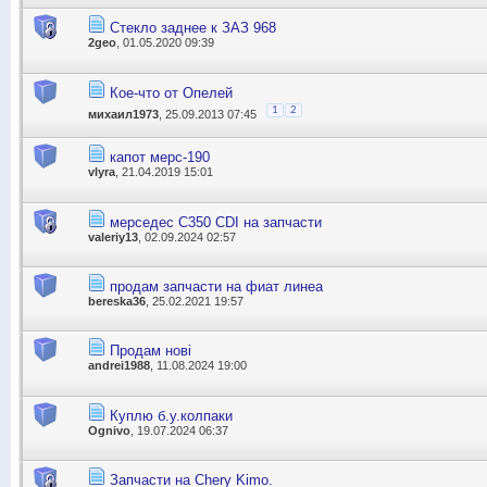
Стекло заднее к ЗАЗ 968
2geo
, 01.05.2020 09:39
Кое-что от Опелей
1
2
михаил1973
, 25.09.2013 07:45
капот мерс-190
vlyra
, 21.04.2019 15:01
мерседес С350 CDI на запчасти
valeriy13
, 02.09.2024 02:57
продам запчасти на фиат линеа
bereska36
, 25.02.2021 19:57
Продам нові
andrei1988
, 11.08.2024 19:00
Куплю б.у.колпаки
Ognivo
, 19.07.2024 06:37
Запчасти на Chery Kimo.