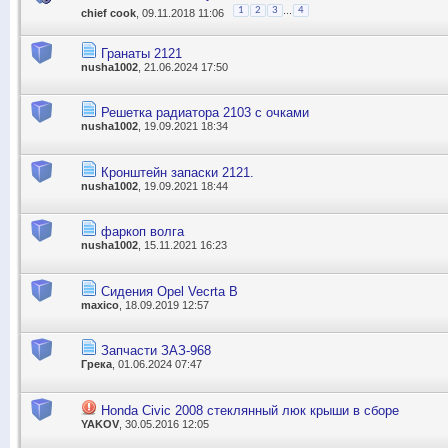
...
1
2
3
4
chief cook
, 09.11.2018 11:06
Гранаты 2121
nusha1002
, 21.06.2024 17:50
Решетка радиатора 2103 с очками
nusha1002
, 19.09.2021 18:34
Кронштейн запаски 2121.
nusha1002
, 19.09.2021 18:44
фаркоп волга
nusha1002
, 15.11.2021 16:23
Сидения Opel Vecrta B
maxico
, 18.09.2019 12:57
Запчасти ЗАЗ-968
Грека
, 01.06.2024 07:47
Honda Civic 2008 стеклянный люк крыши в сборе
YAKOV
, 30.05.2016 12:05