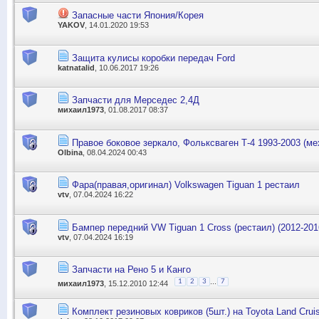
Запасные части Япония/Корея
YAKOV
, 14.01.2020 19:53
Защита кулисы коробки передач Ford
katnatalid
, 10.06.2017 19:26
Запчасти для Мерседес 2,4Д
михаил1973
, 01.08.2017 08:37
Правое боковое зеркало, Фольксваген Т-4 1993-2003 (мех
Olbina
, 08.04.2024 00:43
Фара(правая,оригинал) Volkswagen Tiguan 1 рестаил
vtv
, 07.04.2024 16:22
Бампер передний VW Tiguan 1 Cross (рестаил) (2012-2016
vtv
, 07.04.2024 16:19
Запчасти на Рено 5 и Канго
...
1
2
3
7
михаил1973
, 15.12.2010 12:44
Комплект резиновых ковриков (5шт.) на Toyota Land Crui