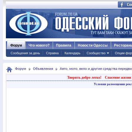
Форум
Что нового?
Правила
Новости Одессы
Ресторан
Сообщения за день
Справка
Календарь
Сообщество
Опции фор
Форум
Объявления
Авто, мото, вело и другие средства передв
Творить добро легко!
Спасение жизни 
Условия размещения рек