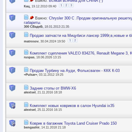
Важно:
Всякая всячина для CHINA (*)
1
2
3
Кац
, 19.12.2010 09:40
Важно:
Chrysler 300 C .Продам оригинальную решетку
габариты.
300 СВадеБ
, 18.01.2013 21:35
Продаю запчасти на Мицубиси лансер 1999г,в,новые и б/
1
2
matrosov
, 30.04.2024 19:50
Комплект сцепления VALEO 834276, Renault Megane 3, 
ruspas
, 18.06.2026 13:15
Продам Турбину на Ауди, Фольксваген - ККК К-03
=Pulsar=
, 03.11.2012 19:25
Задние стопы от BMW-X6
alextsel
, 21.11.2016 18:18
Комплект новых ковриков в салон Hyundai ix35
alextsel
, 25.11.2016 16:15
Коврик в багажник Toyota Land Cruiser Prado 150
bengashir
, 14.11.2018 21:18