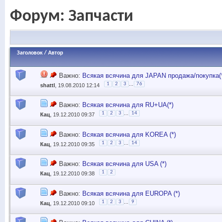
Форум:
Запчасти
Заголовок
/
Автор
Важно:
Всякая всячина для JAPAN продажа/покупка(
...
1
2
3
76
shattl
, 19.08.2010 12:14
Важно:
Всякая всячина для RU+UA(*)
...
1
2
3
14
Кац
, 19.12.2010 09:37
Важно:
Всякая всячина для KOREA (*)
...
1
2
3
14
Кац
, 19.12.2010 09:35
Важно:
Всякая всячина для USA (*)
1
2
Кац
, 19.12.2010 09:38
Важно:
Всякая всячина для EUROPA (*)
...
1
2
3
9
Кац
, 19.12.2010 09:10