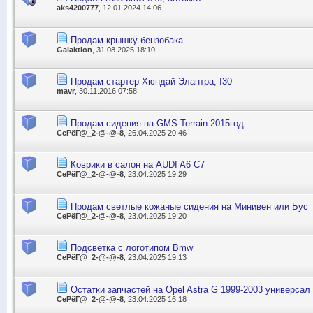
aks4200777
, 12.01.2024 14:06
Продам крышку бензобака
Galaktion
, 31.08.2025 18:10
Продам стартер Хюндай Элантра, І30
mavr
, 30.11.2016 07:58
Продам сидения на GMS Terrain 2015год
СеРёГ@_2-@-@-8
, 26.04.2025 20:46
Коврики в салон на AUDI A6 C7
СеРёГ@_2-@-@-8
, 23.04.2025 19:29
Продам светлые кожаные сидения на Минивен или Бус
СеРёГ@_2-@-@-8
, 23.04.2025 19:20
Подсветка с логотипом Bmw
СеРёГ@_2-@-@-8
, 23.04.2025 19:13
Остатки запчастей на Opel Astra G 1999-2003 универсал
СеРёГ@_2-@-@-8
, 23.04.2025 16:18