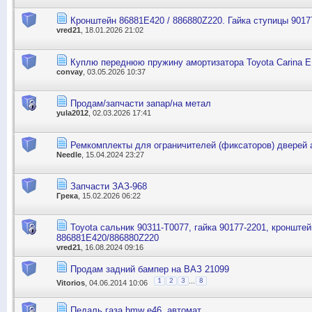
Кронштейн 86881E420 / 886880Z220. Гайка ступицы 9017
vred21
, 18.01.2026 21:02
Куплю переднюю пружину амортизатора Toyota Carina 
convay
, 03.05.2026 10:37
Продам/запчасти запар/на метал
yula2012
, 02.03.2026 17:41
Ремкомплекты для ограничителей (фиксаторов) дверей
Needle
, 15.04.2024 23:27
Запчасти ЗАЗ-968
Грека
, 15.02.2026 06:22
Toyota сальник 90311-T0077, гайка 90177-2201, кронштей
886881E420/886880Z220
vred21
, 16.08.2024 09:16
Продам задний бампер на ВАЗ 21099
...
1
2
3
8
Vitorios
, 04.06.2014 10:06
Педаль газа bmw e46, автомат