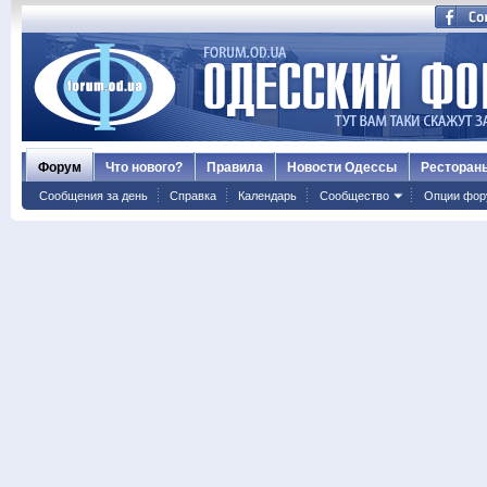
Форум
Что нового?
Правила
Новости Одессы
Ресторан
Сообщения за день
Справка
Календарь
Сообщество
Опции фор