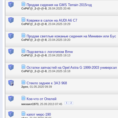
Продам сидения на GMS Terrain 2015год
СеРёГ@_2-@-@-8
, 26.04.2025 20:46
Коврики в салон на AUDI A6 C7
СеРёГ@_2-@-@-8
, 23.04.2025 19:29
Продам светлые кожаные сидения на Минивен или Бус
СеРёГ@_2-@-@-8
, 23.04.2025 19:20
Подсветка с логотипом Bmw
СеРёГ@_2-@-@-8
, 23.04.2025 19:13
Остатки запчастей на Opel Astra G 1999-2003 универсал
СеРёГ@_2-@-@-8
, 23.04.2025 16:18
Стекло заднее к ЗАЗ 968
2geo
, 01.05.2020 09:39
Кое-что от Опелей
1
2
михаил1973
, 25.09.2013 07:45
капот мерс-190