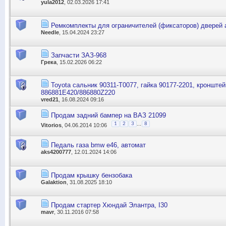
yula2012
, 02.03.2026 17:41
Ремкомплекты для ограничителей (фиксаторов) дверей
Needle
, 15.04.2024 23:27
Запчасти ЗАЗ-968
Грека
, 15.02.2026 06:22
Toyota сальник 90311-T0077, гайка 90177-2201, кронштей
886881E420/886880Z220
vred21
, 16.08.2024 09:16
Продам задний бампер на ВАЗ 21099
...
1
2
3
8
Vitorios
, 04.06.2014 10:06
Педаль газа bmw e46, автомат
aks4200777
, 12.01.2024 14:06
Продам крышку бензобака
Galaktion
, 31.08.2025 18:10
Продам стартер Хюндай Элантра, І30
mavr
, 30.11.2016 07:58