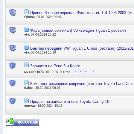
Правое боковое зеркало, Фольксваген Т-4 1993-2003 (мех
Olbina
, 08.04.2024 00:43
Фара(правая,оригинал) Volkswagen Tiguan 1 рестаил
vtv
, 07.04.2024 16:22
Бампер передний VW Tiguan 1 Cross (рестаил) (2012-2016
vtv
, 07.04.2024 16:19
Запчасти на Рено 5 и Канго
...
1
2
3
7
михаил1973
, 15.12.2010 12:44
Комплект резиновых ковриков (5шт.) на Toyota Land Crui
dabut
, 28.10.2017 09:07
Продаю по запчастям свю Toyota Camry 10
convay
, 16.02.2024 10:13