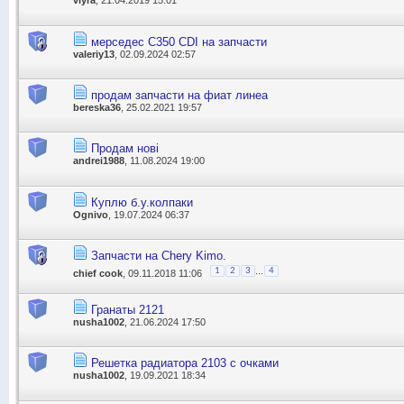
vlyra
, 21.04.2019 15:01
мерседес С350 CDI на запчасти
valeriy13
, 02.09.2024 02:57
продам запчасти на фиат линеа
bereska36
, 25.02.2021 19:57
Продам нові
andrei1988
, 11.08.2024 19:00
Куплю б.у.колпаки
Ognivo
, 19.07.2024 06:37
Запчасти на Chery Kimo.
...
1
2
3
4
chief cook
, 09.11.2018 11:06
Гранаты 2121
nusha1002
, 21.06.2024 17:50
Решетка радиатора 2103 с очками
nusha1002
, 19.09.2021 18:34