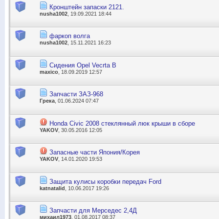
Кронштейн запаски 2121.
nusha1002
, 19.09.2021 18:44
фаркоп волга
nusha1002
, 15.11.2021 16:23
Сидения Opel Vecrta B
maxico
, 18.09.2019 12:57
Запчасти ЗАЗ-968
Грека
, 01.06.2024 07:47
Honda Civic 2008 стеклянный люк крыши в сборе
YAKOV
, 30.05.2016 12:05
Запасные части Япония/Корея
YAKOV
, 14.01.2020 19:53
Защита кулисы коробки передач Ford
katnatalid
, 10.06.2017 19:26
Запчасти для Мерседес 2,4Д
михаил1973
, 01.08.2017 08:37