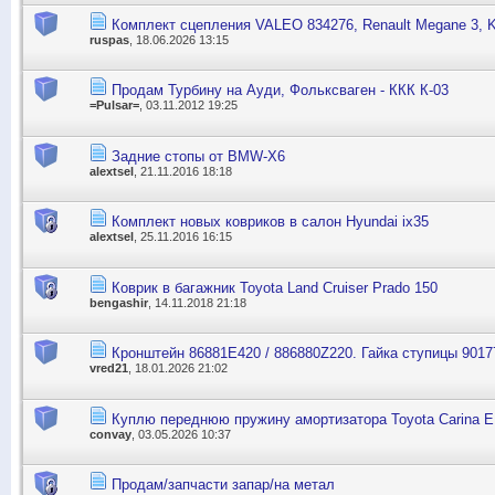
Комплект сцепления VALEO 834276, Renault Megane 3, 
ruspas
, 18.06.2026 13:15
Продам Турбину на Ауди, Фольксваген - ККК К-03
=Pulsar=
, 03.11.2012 19:25
Задние стопы от BMW-X6
alextsel
, 21.11.2016 18:18
Комплект новых ковриков в салон Hyundai ix35
alextsel
, 25.11.2016 16:15
Коврик в багажник Toyota Land Cruiser Prado 150
bengashir
, 14.11.2018 21:18
Кронштейн 86881E420 / 886880Z220. Гайка ступицы 9017
vred21
, 18.01.2026 21:02
Куплю переднюю пружину амортизатора Toyota Carina 
convay
, 03.05.2026 10:37
Продам/запчасти запар/на метал