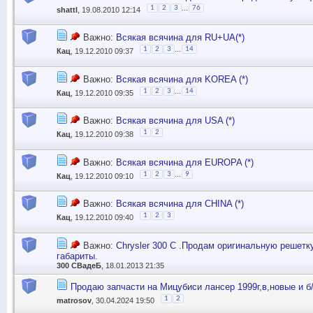
...
1
2
3
76
shattl
, 19.08.2010 12:14
Важно:
Всякая всячина для RU+UA(*)
...
1
2
3
14
Кац
, 19.12.2010 09:37
Важно:
Всякая всячина для KOREA (*)
...
1
2
3
14
Кац
, 19.12.2010 09:35
Важно:
Всякая всячина для USA (*)
1
2
Кац
, 19.12.2010 09:38
Важно:
Всякая всячина для EUROPA (*)
...
1
2
3
9
Кац
, 19.12.2010 09:10
Важно:
Всякая всячина для CHINA (*)
1
2
3
Кац
, 19.12.2010 09:40
Важно:
Chrysler 300 C .Продам оригинальную решетку
габариты.
300 СВадеБ
, 18.01.2013 21:35
Продаю запчасти на Мицубиси лансер 1999г,в,новые и б/
1
2
matrosov
, 30.04.2024 19:50