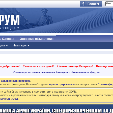
ы Одессы
Одесские объявления
ума
Навигация
ь добро легко!
Спасение жизни детей!
Окажи помощь Ветерану!
Помощь жи
Условия размещения рекламных баннеров и объявлений на форуме
о задаваемых вопросов
.
о всем его функциям, Вам необходимо
зарегистрироваться
после прочтения
Правил фо
ти сайта была изменена в соответствии с правилами GDPR.
ьности и в рекламных целях. Благодаря этому мы можем отрегулировать сайт в соотве
рочесть здесь
.