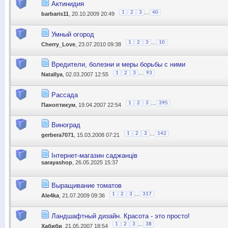
Актинидия
...
1
2
3
40
barbaris11
, 20.10.2009 20:49
Умный огород
...
1
2
3
10
Cherry_Love
, 23.07.2010 09:38
Вредители, болезни и меры борьбы с ними
...
1
2
3
93
Natallya
, 02.03.2007 12:55
Рассада
...
1
2
3
395
Паноптикум
, 19.04.2007 22:54
Виноград
...
1
2
3
142
gerbera7071
, 15.03.2008 07:21
Інтернет-магазин саджанців
sarayashop
, 26.05.2025 15:37
Выращивание томатов
...
1
2
3
317
Ale4ka
, 21.07.2009 09:36
Ландшафтный дизайн. Красота - это просто!
...
1
2
3
38
Хабиби
, 21.05.2007 18:54