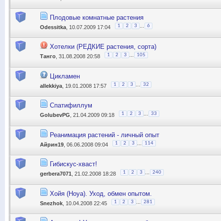
Плодовые комнатные растения
...
1
2
3
6
Odessitka
, 10.07.2009 17:04
Хотелки (РЕДКИЕ растения, сорта)
...
1
2
3
105
Танго
, 31.08.2008 20:58
Цикламен
...
1
2
3
32
allekkiya
, 19.01.2008 17:57
Спатифиллум
...
1
2
3
33
GolubevPG
, 21.04.2009 09:18
Реанимация растений - личный опыт
...
1
2
3
114
Айрин19
, 06.06.2008 09:04
Гибискус-хваст!
...
1
2
3
240
gerbera7071
, 21.02.2008 18:28
Хойя (Hoya). Уход, обмен опытом.
...
1
2
3
281
Snezhok
, 10.04.2008 22:45