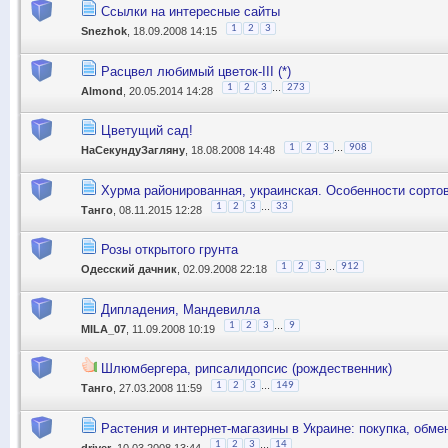
Ссылки на интересные сайты
1
2
3
Snezhok
, 18.09.2008 14:15
Расцвел любимый цветок-III (*)
...
1
2
3
273
Almond
, 20.05.2014 14:28
Цветущий сад!
...
1
2
3
908
НаСекундуЗагляну
, 18.08.2008 14:48
Хурма районированная, украинская. Особенности сортов
...
1
2
3
33
Танго
, 08.11.2015 12:28
Розы открытого грунта
...
1
2
3
912
Одесский дачник
, 02.09.2008 22:18
Дипладения, Мандевилла
...
1
2
3
9
MILA_07
, 11.09.2008 10:19
Шлюмбергера, рипсалидопсис (рождественник)
...
1
2
3
149
Танго
, 27.03.2008 11:59
Растения и интернет-магазины в Украине: покупка, обме
...
1
2
3
14
driver
, 10.03.2008 13:44