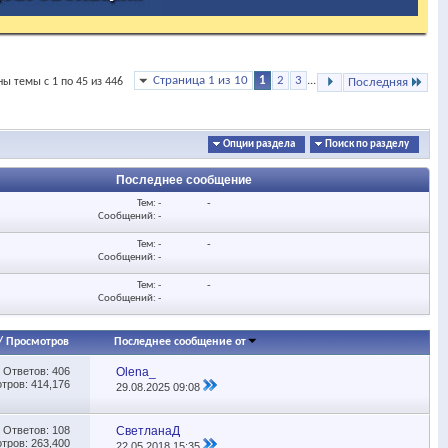
Страница 1 из 10
1
2
3
...
ы темы с 1 по 45 из 446
Последняя
Опции раздела
Поиск по разделу
Последнее сообщение
Тем: -
-
Сообщений: -
Тем: -
-
Сообщений: -
Тем: -
-
Сообщений: -
/
Просмотров
Последнее сообщение от
Ответов:
406
Olena_
тров: 414,176
29.08.2025
09:08
Ответов:
108
СветланаД
тров: 263,400
22.05.2018
15:35