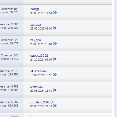
Ответов:
103
Zari@
отров: 38,678
30.03.2025
11:54
Ответов:
2,080
хандра
тров: 245,202
29.03.2025
01:00
Ответов:
623
хандра
отров: 66,577
28.03.2025
15:01
Ответов:
646
одесса2012
отров: 94,717
24.10.2024
07:07
Ответов:
2,273
<Наталья>
тров: 174,758
13.09.2024
15:20
Ответов:
4,781
мумушка
тров: 469,708
29.08.2024
16:42
Ответов:
5,607
ЛЕНА.KUSKUS
тров: 664,363
06.08.2024
21:11