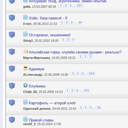
Антуриум! Уход, агротехника, обмен опытом.
...
1
2
3
257
gella
, 13.03.2007 00:34
Хойи. Хвастаемся! - II
...
1
2
3
49
li-ven
, 29.06.2014 21:53
Осторожно, мошенники!
1
2
3
Sting1
, 20.02.2010 18:05
Альпийская горка, клумба своими руками - реально?
1
2
3
Марта-Мартышка
, 19.05.2009 18:21
Адениум
...
1
2
3
254
АLлександр
, 22.06.2008 14:38
Клубника
...
1
2
3
143
Chijik_82
, 25.02.2009 14:23
Картофель — второй хлеб
...
1
2
3
30
Одесский дачник
, 04.04.2011 13:43
Привой сливы
oks30_3
, 25.02.2024 17:05