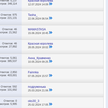
Ответов:
5,137
Красная королева
тров: 346,114
12.07.2024
14:09
Ответов:
975
Tasha_
тров: 221,131
22.06.2024
06:54
Ответов:
46
MAMASTASA
отров: 21,562
15.06.2024
18:45
Ответов:
46
Красная королева
отров: 27,892
28.05.2024
18:02
Ответов:
5,061
Анна_Кравченко
тров: 385,537
10.05.2024
09:25
Ответов:
2,850
Fainnka
тров: 403,001
07.05.2024
15:57
Ответов:
592
подруженька
тров: 101,692
25.03.2024
21:06
Ответов:
0
oks30_3
мотров: 5,995
25.02.2024
17:05