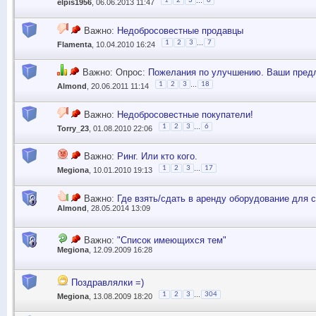
...
1
2
3
6
elpis1956
, 06.06.2013 11:47
Важно:
Недобросовестные продавцы
...
1
2
3
7
Flamenta
, 10.04.2010 16:24
Важно: Опрос:
Пожелания по улучшению. Ваши предл
...
1
2
3
18
Almond
, 20.06.2011 11:14
Важно:
Недобросовестные покупатели!
...
1
2
3
6
Torry_23
, 01.08.2010 22:06
Важно:
Ринг. Или кто кого.
...
1
2
3
17
Megiona
, 10.01.2010 19:13
Важно:
Где взять/сдать в аренду оборудование для 
Almond
, 28.05.2014 13:09
Важно:
"Список имеющихся тем"
Megiona
, 12.09.2009 16:28
Поздравлялки =)
...
1
2
3
304
Megiona
, 13.08.2009 18:20