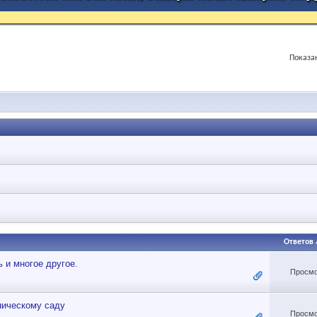
Показан
Ответов
ь и многое другое.
Просмо
ническому саду
Просмо