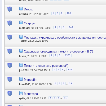
Инжир
...
1
2
3
100
afrodia
, 28.02.2008 20:28
Огурцы
...
1
2
3
164
moldigal
, 01.04.2009 23:05
Фисташка украинская, особенности выращивания, сорта
Танго
, 23.06.2020 10:09
Садоводы, огородники, помогите советом - II (*)
...
1
2
3
1535
li-ven
, 29.06.2014 09:09
Помогите опознать растение(*)
...
1
2
3
374
job2001
, 27.04.2007 15:12
Муррайя
...
1
2
3
39
kora1960
, 21.08.2009 19:08
Монстера
...
1
2
3
31
gella
, 09.12.2006 13:37