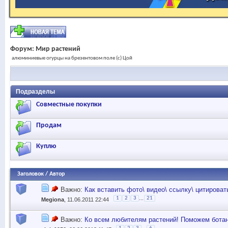
Форум:
Мир растений
алюминиевые огурцы на брезентовом поле (с) Цой
Подразделы
Совместные покупки
Продам
Куплю
Заголовок
/
Автор
Важно:
Как вставить фото\ видео\ ссылку\ цитироват
...
1
2
3
21
Megiona
, 11.06.2011 22:44
Важно:
Ко всем любителям растений! Поможем бота