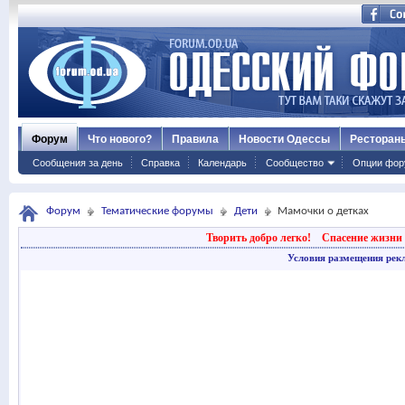
Форум
Что нового?
Правила
Новости Одессы
Ресторан
Сообщения за день
Справка
Календарь
Сообщество
Опции фор
Форум
Тематические форумы
Дети
Мамочки о детках
Творить добро легко!
Спасение жизни 
Условия размещения рек