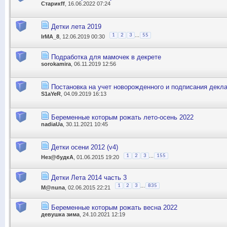
Старикff
, 16.06.2022 07:24
Детки лета 2019
...
1
2
3
55
IrMA_8
, 12.06.2019 00:30
Подработка для мамочек в декрете
sorokamira
, 06.11.2019 12:56
Постановка на учет новорожденного и подписания декла
S1aYeR
, 04.09.2019 16:13
Беременные которым рожать лето-осень 2022
nadiaUa
, 30.11.2021 10:45
Детки осени 2012 (v4)
...
1
2
3
155
Нез@будкА
, 01.06.2015 19:20
Детки Лета 2014 часть 3
...
1
2
3
835
M@nuna
, 02.06.2015 22:21
Беременные которым рожать весна 2022
девушка зима
, 24.10.2021 12:19