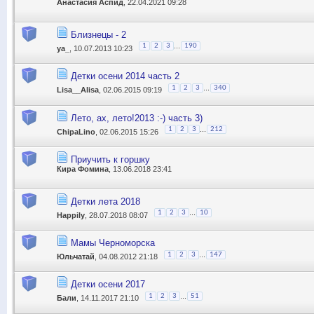
Анастасия Аспид
, 22.04.2021 09:28
Близнецы - 2
...
1
2
3
190
ya_
, 10.07.2013 10:23
Детки осени 2014 часть 2
...
1
2
3
340
Lisa__Alisa
, 02.06.2015 09:19
Лето, ах, лето!2013 :-) часть 3)
...
1
2
3
212
ChipaLino
, 02.06.2015 15:26
Приучить к горшку
Кира Фомина
, 13.06.2018 23:41
Детки лета 2018
...
1
2
3
10
Happily
, 28.07.2018 08:07
Мамы Черноморска
...
1
2
3
147
Юльчатай
, 04.08.2012 21:18
Детки осени 2017
...
1
2
3
51
Бали
, 14.11.2017 21:10