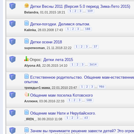
Детки Весны 2011 (Версия 5.0 период Зима-Лето 2015)
...
1
2
3
109
Belandra
, 01.01.2015 18:21
Детки-погодки. Делимся опытом.
...
1
2
3
188
Kalinka
, 28.03.2008 17:43
Детки осени 2018
...
1
2
3
37
superwoman
, 21.11.2018 22:22
Опрос:
Детки лета 2015
...
1
2
3
3614
Alyona A5
, 22.05.2015 14:10
Естественное родительство. Общение мам-естественни
опытом.
...
1
2
3
986
трижды+1 мама
, 22.01.2010 23:47
Общение мам поселка Котовского
...
1
2
3
588
Аллюня
, 03.06.2016 22:33
Общение мам Нати и Нерубайского.
...
1
2
3
63
_IREN_
, 30.09.2010 11:08
Зачем вы принимаете решение завести детей? Это огро