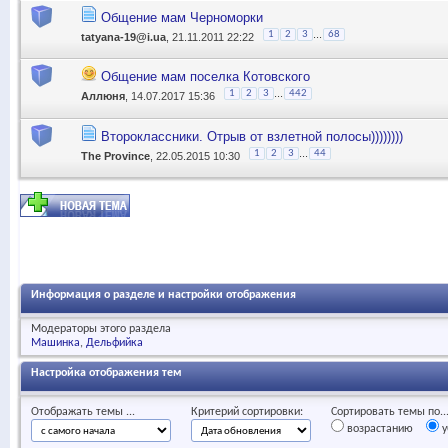
Общение мам Черноморки
...
1
2
3
68
tatyana-19@i.ua
, 21.11.2011 22:22
Общение мам поселка Котовского
...
1
2
3
442
Аллюня
, 14.07.2017 15:36
Второклассники. Отрыв от взлетной полосы))))))))
...
1
2
3
44
The Province
, 22.05.2015 10:30
Информация о разделе и настройки отображения
Модераторы этого раздела
Машинка
Дельфийка
Настройка отображения тем
Отображать темы ...
Критерий сортировки:
Сортировать темы по..
возрастанию
у