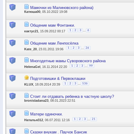
Мамочки из Малиновского района)
Катюша00
, 05.10.2022 19:08
Общение мам Фонтанки.
...
1
2
3
6
кактус21
, 15.09.2012 00:17
Общение мам Ленпосёлка
...
1
2
3
26
Kate_20
, 23.01.2011 19:06
Многодетные мамы Суворовского района
...
1
2
3
99
HelenaGel
, 16.11.2014 22:20
Подготовишки & Первоклашки
...
1
2
3
536
KLUX
, 18.09.2014 20:39
Стоит ли отдавать ребенка в частную школу?
bronisladana23
, 08.01.2023 22:51
Матери одиночки.
...
1
2
3
21
Наталья312
, 06.07.2011 12:16
Сказки внукам . Паучок Бансик