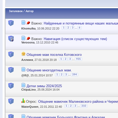
Заголовок
/
Автор
Важно:
Найденные и потерянные вещи наших малыш
...
1
2
3
6
Khomulka
, 10.06.2012 22:20
Важно:
Навигация (список существующих тем)
Verooona
, 13.12.2010 22:46
Общение мам поселка Котовского
...
1
2
3
935
Аллюня
, 27.01.2018 20:18
Общение многодетных мам.
...
1
2
3
394
@lf@
, 25.01.2014 10:57
Детки зимы 2024/2025
ChipaLino
, 25.06.2024 16:04
Опрос:
Общение мамочек Малиновского района и Чере
...
1
2
3
310
WaterQueen
, 22.01.2011 22:40
Общение мамочек Большого Фонтана и Аркадии