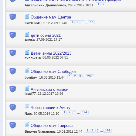
1
2
Ангельский Дьяволёнок
, 26.06.2017 16:11
Общение мам Центра
...
1
2
3
67
Kozlenok
, 03.12.2009 18:40
дети осени 2021
злюка
, 27.09.2021 17:17
Детки зимы 2022/2023
конхфета
, 06.05.2022 07:51
Общение мам Слободки
...
1
2
3
289
bonita--
, 16.05.2010 13:44
Английский с мамой
laspi77
, 22.12.2017 13:36
Через тернии к Аисту.
...
1
2
3
824
Nats
, 30.05.2014 12:10
Общение мам Таирова
...
1
2
3
674
Викуля Главанарь
, 10.01.2011 12:44