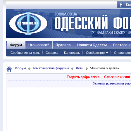
Форум
Что нового?
Правила
Новости Одессы
Ресторан
Сообщения за день
Справка
Календарь
Сообщество
Опции фор
Форум
Тематические форумы
Дети
Мамочки о детках
Творить добро легко!
Спасение жизни 
Условия размещения рек