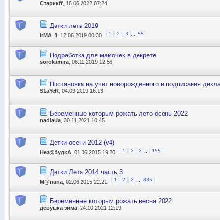
Старикff
, 16.06.2022 07:24
Детки лета 2019
...
1
2
3
55
IrMA_8
, 12.06.2019 00:30
Подработка для мамочек в декрете
sorokamira
, 06.11.2019 12:56
Постановка на учет новорожденного и подписания декла
S1aYeR
, 04.09.2019 16:13
Беременные которым рожать лето-осень 2022
nadiaUa
, 30.11.2021 10:45
Детки осени 2012 (v4)
...
1
2
3
155
Нез@будкА
, 01.06.2015 19:20
Детки Лета 2014 часть 3
...
1
2
3
835
M@nuna
, 02.06.2015 22:21
Беременные которым рожать весна 2022
девушка зима
, 24.10.2021 12:19