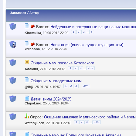
Заголовок
/
Автор
Важно:
Найденные и потерянные вещи наших малыш
...
1
2
3
6
Khomulka
, 10.06.2012 22:20
Важно:
Навигация (список существующих тем)
Verooona
, 13.12.2010 22:46
Общение мам поселка Котовского
...
1
2
3
935
Аллюня
, 27.01.2018 20:18
Общение многодетных мам.
...
1
2
3
394
@lf@
, 25.01.2014 10:57
Детки зимы 2024/2025
ChipaLino
, 25.06.2024 16:04
Опрос:
Общение мамочек Малиновского района и Чере
...
1
2
3
310
WaterQueen
, 22.01.2011 22:40
Общение мамочек Большого Фонтана и Аркадии