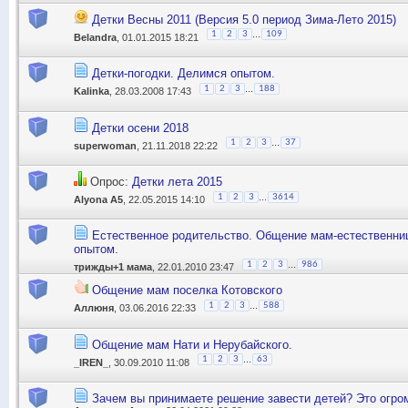
Детки Весны 2011 (Версия 5.0 период Зима-Лето 2015)
...
1
2
3
109
Belandra
, 01.01.2015 18:21
Детки-погодки. Делимся опытом.
...
1
2
3
188
Kalinka
, 28.03.2008 17:43
Детки осени 2018
...
1
2
3
37
superwoman
, 21.11.2018 22:22
Опрос:
Детки лета 2015
...
1
2
3
3614
Alyona A5
, 22.05.2015 14:10
Естественное родительство. Общение мам-естественни
опытом.
...
1
2
3
986
трижды+1 мама
, 22.01.2010 23:47
Общение мам поселка Котовского
...
1
2
3
588
Аллюня
, 03.06.2016 22:33
Общение мам Нати и Нерубайского.
...
1
2
3
63
_IREN_
, 30.09.2010 11:08
Зачем вы принимаете решение завести детей? Это огро