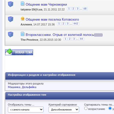
Общение мам Черноморки
...
1
2
3
68
tatyana-19@i.ua
, 21.11.2011 22:22
Общение мам поселка Котовского
...
1
2
3
442
Аллюня
, 14.07.2017 15:36
Второклассники. Отрыв от взлетной полосы))))))))
...
1
2
3
44
The Province
, 22.05.2015 10:30
Информация о разделе и настройки отображения
Модераторы этого раздела
Машинка
Дельфийка
Настройка отображения тем
Отображать темы ...
Критерий сортировки:
Сортировать темы по..
возрастанию
у