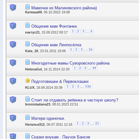
Мамочки из Малиновского района)
Катюша00
, 05.10.2022 19:08
Общение мам Фонтанки.
...
1
2
3
6
кактус21
, 15.09.2012 00:17
Общение мам Ленпосёлка
...
1
2
3
26
Kate_20
, 23.01.2011 19:06
Многодетные мамы Суворовского района
...
1
2
3
99
HelenaGel
, 16.11.2014 22:20
Подготовишки & Первоклашки
...
1
2
3
536
KLUX
, 18.09.2014 20:39
Стоит ли отдавать ребенка в частную школу?
bronisladana23
, 08.01.2023 22:51
Матери одиночки.
...
1
2
3
21
Наталья312
, 06.07.2011 12:16
Сказки внукам . Паучок Бансик