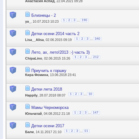
Анастасия Аспид
, 22.04.2021 09:28
Близнецы - 2
...
1
2
3
190
ya_
, 10.07.2013 10:23
Детки осени 2014 часть 2
...
1
2
3
340
Lisa__Alisa
, 02.06.2015 09:19
Лето, ах, лето!2013 :-) часть 3)
...
1
2
3
212
ChipaLino
, 02.06.2015 15:26
Приучить к горшку
Кира Фомина
, 13.06.2018 23:41
Детки лета 2018
...
1
2
3
10
Happily
, 28.07.2018 08:07
Мамы Черноморска
...
1
2
3
147
Юльчатай
, 04.08.2012 21:18
Детки осени 2017
...
1
2
3
51
Бали
, 14.11.2017 21:10