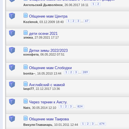
1
2
Ангельский Дьяволёнок
, 26.06.2017 16:11
Общение мам Центра
...
1
2
3
67
Kozlenok
, 03.12.2009 18:40
дети осени 2021
злюка
, 27.09.2021 17:17
Детки зимы 2022/2023
конхфета
, 06.05.2022 07:51
Общение мам Слободки
...
1
2
3
289
bonita--
, 16.05.2010 13:44
Английский с мамой
laspi77
, 22.12.2017 13:36
Через тернии к Аисту.
...
1
2
3
824
Nats
, 30.05.2014 12:10
Общение мам Таирова
...
1
2
3
674
Викуля Главанарь
, 10.01.2011 12:44