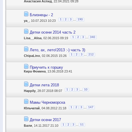
Анастасия Аспид
, 22.04.2021 09:28
Близнецы - 2
...
1
2
3
190
ya_
, 10.07.2013 10:23
Детки осени 2014 часть 2
...
1
2
3
340
Lisa__Alisa
, 02.06.2015 09:19
Лето, ах, лето!2013 :-) часть 3)
...
1
2
3
212
ChipaLino
, 02.06.2015 15:26
Приучить к горшку
Кира Фомина
, 13.06.2018 23:41
Детки лета 2018
...
1
2
3
10
Happily
, 28.07.2018 08:07
Мамы Черноморска
...
1
2
3
147
Юльчатай
, 04.08.2012 21:18
Детки осени 2017
...
1
2
3
51
Бали
, 14.11.2017 21:10