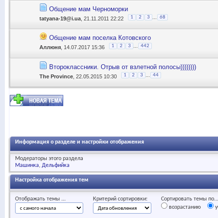
Общение мам Черноморки
...
1
2
3
68
tatyana-19@i.ua
, 21.11.2011 22:22
Общение мам поселка Котовского
...
1
2
3
442
Аллюня
, 14.07.2017 15:36
Второклассники. Отрыв от взлетной полосы))))))))
...
1
2
3
44
The Province
, 22.05.2015 10:30
Информация о разделе и настройки отображения
Модераторы этого раздела
Машинка
Дельфийка
Настройка отображения тем
Отображать темы ...
Критерий сортировки:
Сортировать темы по..
возрастанию
у