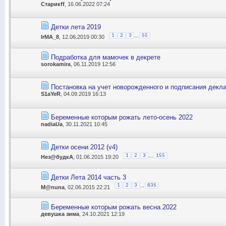
Старикff
, 16.06.2022 07:24
Детки лета 2019
...
1
2
3
55
IrMA_8
, 12.06.2019 00:30
Подработка для мамочек в декрете
sorokamira
, 06.11.2019 12:56
Постановка на учет новорожденного и подписания декла
S1aYeR
, 04.09.2019 16:13
Беременные которым рожать лето-осень 2022
nadiaUa
, 30.11.2021 10:45
Детки осени 2012 (v4)
...
1
2
3
155
Нез@будкА
, 01.06.2015 19:20
Детки Лета 2014 часть 3
...
1
2
3
835
M@nuna
, 02.06.2015 22:21
Беременные которым рожать весна 2022
девушка зима
, 24.10.2021 12:19