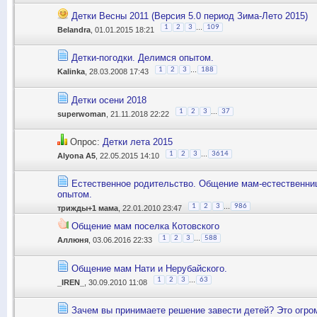
Детки Весны 2011 (Версия 5.0 период Зима-Лето 2015)
...
1
2
3
109
Belandra
, 01.01.2015 18:21
Детки-погодки. Делимся опытом.
...
1
2
3
188
Kalinka
, 28.03.2008 17:43
Детки осени 2018
...
1
2
3
37
superwoman
, 21.11.2018 22:22
Опрос:
Детки лета 2015
...
1
2
3
3614
Alyona A5
, 22.05.2015 14:10
Естественное родительство. Общение мам-естественни
опытом.
...
1
2
3
986
трижды+1 мама
, 22.01.2010 23:47
Общение мам поселка Котовского
...
1
2
3
588
Аллюня
, 03.06.2016 22:33
Общение мам Нати и Нерубайского.
...
1
2
3
63
_IREN_
, 30.09.2010 11:08
Зачем вы принимаете решение завести детей? Это огро