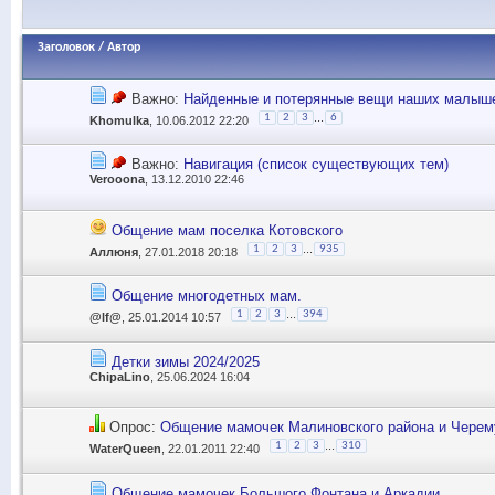
Заголовок
/
Автор
Важно:
Найденные и потерянные вещи наших малыш
...
1
2
3
6
Khomulka
, 10.06.2012 22:20
Важно:
Навигация (список существующих тем)
Verooona
, 13.12.2010 22:46
Общение мам поселка Котовского
...
1
2
3
935
Аллюня
, 27.01.2018 20:18
Общение многодетных мам.
...
1
2
3
394
@lf@
, 25.01.2014 10:57
Детки зимы 2024/2025
ChipaLino
, 25.06.2024 16:04
Опрос:
Общение мамочек Малиновского района и Чере
...
1
2
3
310
WaterQueen
, 22.01.2011 22:40
Общение мамочек Большого Фонтана и Аркадии