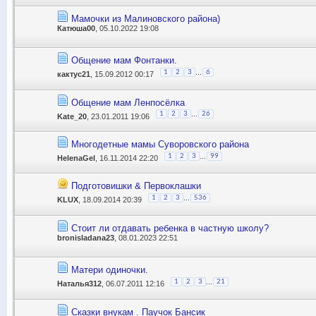
Мамочки из Малиновского района)
Катюша00
, 05.10.2022 19:08
Общение мам Фонтанки.
...
1
2
3
6
кактус21
, 15.09.2012 00:17
Общение мам Ленпосёлка
...
1
2
3
26
Kate_20
, 23.01.2011 19:06
Многодетные мамы Суворовского района
...
1
2
3
99
HelenaGel
, 16.11.2014 22:20
Подготовишки & Первоклашки
...
1
2
3
536
KLUX
, 18.09.2014 20:39
Стоит ли отдавать ребенка в частную школу?
bronisladana23
, 08.01.2023 22:51
Матери одиночки.
...
1
2
3
21
Наталья312
, 06.07.2011 12:16
Сказки внукам . Паучок Бансик