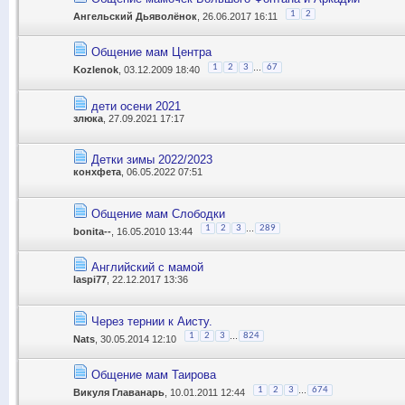
1
2
Ангельский Дьяволёнок
, 26.06.2017 16:11
Общение мам Центра
...
1
2
3
67
Kozlenok
, 03.12.2009 18:40
дети осени 2021
злюка
, 27.09.2021 17:17
Детки зимы 2022/2023
конхфета
, 06.05.2022 07:51
Общение мам Слободки
...
1
2
3
289
bonita--
, 16.05.2010 13:44
Английский с мамой
laspi77
, 22.12.2017 13:36
Через тернии к Аисту.
...
1
2
3
824
Nats
, 30.05.2014 12:10
Общение мам Таирова
...
1
2
3
674
Викуля Главанарь
, 10.01.2011 12:44