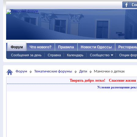
Форум
Что нового?
Правила
Новости Одессы
Ресторан
Сообщения за день
Справка
Календарь
Сообщество
Опции фор
Форум
Тематические форумы
Дети
Мамочки о детках
Творить добро легко!
Спасение жизни 
Условия размещения рек