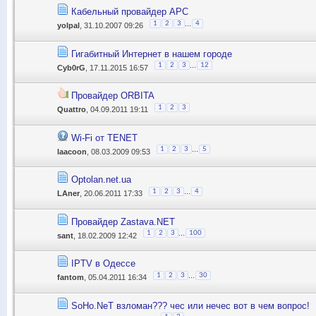
Кабельный провайдер АРС
...
1
2
3
4
yolpal
, 31.10.2007 09:26
Гигабитный Интернет в нашем городе
...
1
2
3
12
Cyb0rG
, 17.11.2015 16:57
Провайдер ORBITA
1
2
3
Quattro
, 04.09.2011 19:11
Wi-Fi от TENET
...
1
2
3
5
laacoon
, 08.03.2009 09:53
Optolan.net.ua
...
1
2
3
4
LAner
, 20.06.2011 17:33
Провайдер Zastava.NET
...
1
2
3
100
sant
, 18.02.2009 12:42
IPTV в Одессе
...
1
2
3
30
fantom
, 05.04.2011 16:34
SoHo.NeT взломан??? чес или нечес вот в чем вопрос!