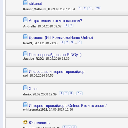
stikonet
...
1
2
3
28
Kaiser_Wilhelm_II
, 09.10.2007 11:34
Астрателком-кто что слышал?
1
2
Andrella
, 19.04.2010 09:32
Домонет (ИП Комплекс/Home-Online)
...
1
2
3
6
RealN
, 04.11.2010 21:35
Поиск провайдера по PINGу :)
Justice_R2D2
, 15.02.2019 13:39
Инфосвязь интернет-провайдер
spi
, 18.06.2014 14:55
X-net
...
1
2
3
65
dario
, 28.09.2008 12:39
Интернет провайдер LiOnline. Кто что знает?
whitesnake1982
, 14.06.2017 12:36
Югтелесеть
1
2
3