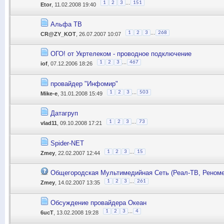
...
1
2
3
151
Etor
, 11.02.2008 19:40
Альфа ТВ
...
1
2
3
268
CR@ZY_KOT
, 26.07.2007 10:07
ОГО! от Укртелеком - проводное подключение
...
1
2
3
467
iof
, 07.12.2006 18:26
провайдер "Инфомир"
...
1
2
3
503
Mike-e
, 31.01.2008 15:49
Датагруп
...
1
2
3
73
vlad11
, 09.10.2008 17:21
Spider-NET
...
1
2
3
15
Zmey
, 22.02.2007 12:44
Общегородская Мультимедийная Сеть (Реaл-ТВ, Реноме
...
1
2
3
261
Zmey
, 14.02.2007 13:35
Обсуждение провайдера Океан
...
1
2
3
4
6ucT
, 13.02.2008 19:28