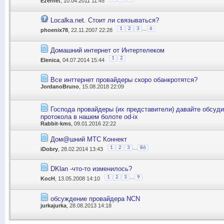
Ezernet
, 10.04.2011 11:45
Localka.net. Стоит ли связываться?
...
1
2
3
6
phoenix78
, 22.11.2007 22:28
Домашний интернет от Интертелеком
1
2
Elenica
, 04.07.2014 15:44
Все инттернет провайдеры скоро обанкротятся?
JordanoBruno
, 15.08.2018 22:09
Господа провайдеры (их представители) давайте обсуди
протокола в нашем болоте od-ix
Rabbit-kms
, 09.01.2016 22:22
Дом@шний МТС Коннект
...
1
2
3
86
iDobry
, 28.02.2014 13:43
DKlan -что-то изменилось?
...
1
2
3
9
KocH
, 13.05.2008 14:10
обсуждение провайдера NCN
jurkajurka
, 28.08.2013 14:18