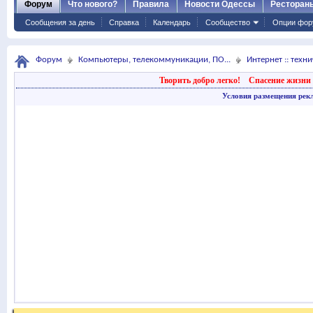
Форум
Что нового?
Правила
Новости Одессы
Ресторан
Сообщения за день
Справка
Календарь
Сообщество
Опции фор
Форум
Компьютеры, телекоммуникации, ПО...
Интернет :: техн
Творить добро легко!
Спасение жизни 
Условия размещения рек