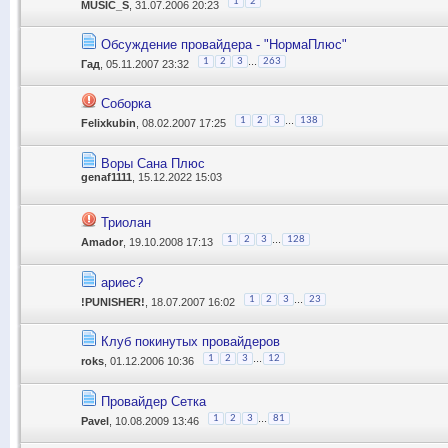
1
2
MUSIC_S
, 31.07.2006 20:23
Обсуждение провайдера - "НормаПлюс"
...
1
2
3
263
Гад
, 05.11.2007 23:32
Соборка
...
1
2
3
138
Felixkubin
, 08.02.2007 17:25
Воры Сана Плюс
genaf1111
, 15.12.2022 15:03
Триолан
...
1
2
3
128
Amador
, 19.10.2008 17:13
ариес?
...
1
2
3
23
!PUNISHER!
, 18.07.2007 16:02
Клуб покинутых провайдеров
...
1
2
3
12
roks
, 01.12.2006 10:36
Провайдер Сетка
...
1
2
3
81
Pavel
, 10.08.2009 13:46