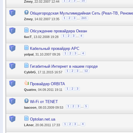
...
1
2
3
15
Zmey
, 22.02.2007 12:44
Общегородская Мультимедийная Сеть (Реaл-ТВ, Реноме
...
1
2
3
261
Zmey
, 14.02.2007 13:35
Обсуждение провайдера Океан
...
1
2
3
4
6ucT
, 13.02.2008 19:28
Кабельный провайдер АРС
...
1
2
3
4
yolpal
, 31.10.2007 09:26
Гигабитный Интернет в нашем городе
...
1
2
3
12
Cyb0rG
, 17.11.2015 16:57
Провайдер ORBITA
1
2
3
Quattro
, 04.09.2011 19:11
Wi-Fi от TENET
...
1
2
3
5
laacoon
, 08.03.2009 09:53
Optolan.net.ua
...
1
2
3
4
LAner
, 20.06.2011 17:33