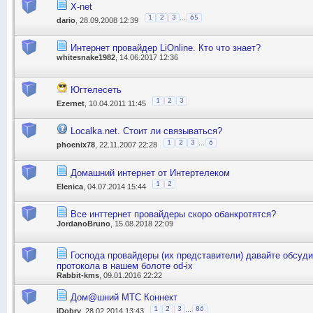
X-net
...
1
2
3
65
dario
, 28.09.2008 12:39
Интернет провайдер LiOnline. Кто что знает?
whitesnake1982
, 14.06.2017 12:36
Югтелесеть
1
2
3
Ezernet
, 10.04.2011 11:45
Localka.net. Стоит ли связываться?
...
1
2
3
6
phoenix78
, 22.11.2007 22:28
Домашний интернет от Интертелеком
1
2
Elenica
, 04.07.2014 15:44
Все инттернет провайдеры скоро обанкротятся?
JordanoBruno
, 15.08.2018 22:09
Господа провайдеры (их представители) давайте обсуди
протокола в нашем болоте od-ix
Rabbit-kms
, 09.01.2016 22:22
Дом@шний МТС Коннект
...
1
2
3
86
iDobry
, 28.02.2014 13:43