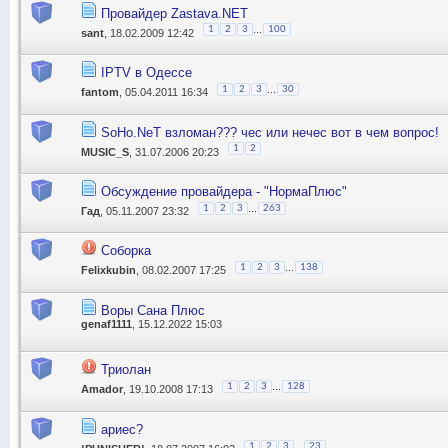
Провайдер Zastava.NET
...
1
2
3
100
sant
, 18.02.2009 12:42
IPTV в Одессе
...
1
2
3
30
fantom
, 05.04.2011 16:34
SoHo.NeT взломан??? чес или нечес вот в чем вопрос!
1
2
MUSIC_S
, 31.07.2006 20:23
Обсуждение провайдера - "НормаПлюс"
...
1
2
3
263
Гад
, 05.11.2007 23:32
Соборка
...
1
2
3
138
Felixkubin
, 08.02.2007 17:25
Воры Сана Плюс
genaf1111
, 15.12.2022 15:03
Триолан
...
1
2
3
128
Amador
, 19.10.2008 17:13
ариес?
...
1
2
3
23