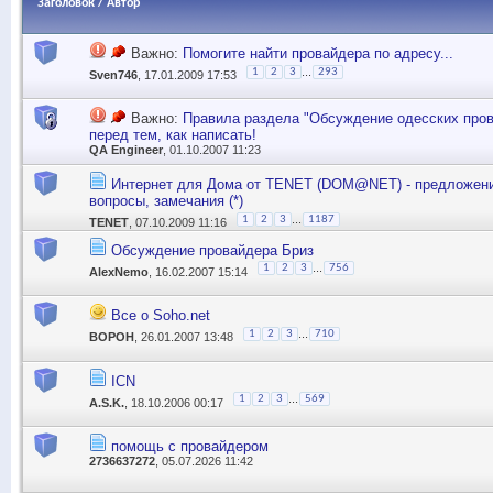
Заголовок
/
Автор
Важно:
Помогите найти провайдера по адресу...
...
1
2
3
293
Sven746
, 17.01.2009 17:53
Важно:
Правила раздела "Обсуждение одесских пров
перед тем, как написать!
QA Engineer
, 01.10.2007 11:23
Интернет для Дома от TENET (DOM@NET) - предложени
вопросы, замечания (*)
...
1
2
3
1187
TENET
, 07.10.2009 11:16
Обсуждение провайдера Бриз
...
1
2
3
756
AlexNemo
, 16.02.2007 15:14
Все о Soho.net
...
1
2
3
710
BOPOH
, 26.01.2007 13:48
ICN
...
1
2
3
569
A.S.K.
, 18.10.2006 00:17
помощь с провайдером
2736637272
, 05.07.2026 11:42