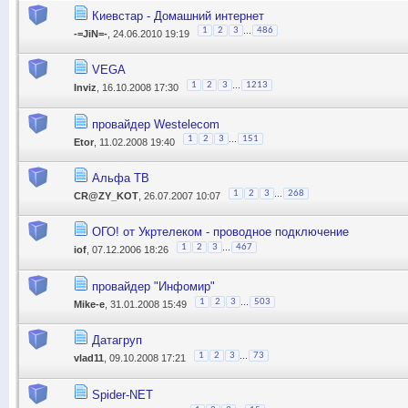
Киевстар - Домашний интернет
...
1
2
3
486
-=JiN=-
, 24.06.2010 19:19
VEGA
...
1
2
3
1213
Inviz
, 16.10.2008 17:30
провайдер Westelecom
...
1
2
3
151
Etor
, 11.02.2008 19:40
Альфа ТВ
...
1
2
3
268
CR@ZY_KOT
, 26.07.2007 10:07
ОГО! от Укртелеком - проводное подключение
...
1
2
3
467
iof
, 07.12.2006 18:26
провайдер "Инфомир"
...
1
2
3
503
Mike-e
, 31.01.2008 15:49
Датагруп
...
1
2
3
73
vlad11
, 09.10.2008 17:21
Spider-NET