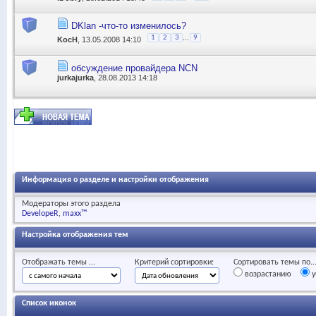
DKlan -что-то изменилось?
...
1
2
3
9
KocH
, 13.05.2008 14:10
обсуждение провайдера NCN
jurkajurka
, 28.08.2013 14:18
Информация о разделе и настройки отображения
Модераторы этого раздела
DevelopeR
maxx™
Настройка отображения тем
Отображать темы ...
Критерий сортировки:
Сортировать темы по..
возрастанию
у
Список иконок