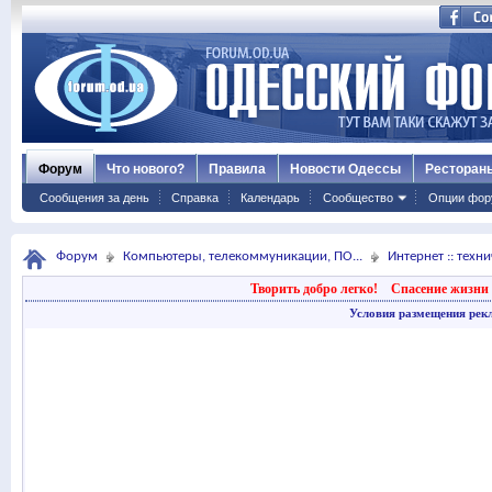
Форум
Что нового?
Правила
Новости Одессы
Ресторан
Сообщения за день
Справка
Календарь
Сообщество
Опции фор
Форум
Компьютеры, телекоммуникации, ПО...
Интернет :: техн
Творить добро легко!
Спасение жизни 
Условия размещения рек