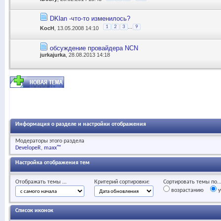
DKlan -что-то изменилось?
...
1
2
3
9
KocH
, 13.05.2008 14:10
обсуждение провайдера NCN
jurkajurka
, 28.08.2013 14:18
Информация о разделе и настройки отображения
Модераторы этого раздела
DevelopeR
maxx™
Настройка отображения тем
Отображать темы ...
Критерий сортировки:
Сортировать темы по..
возрастанию
у
Список иконок