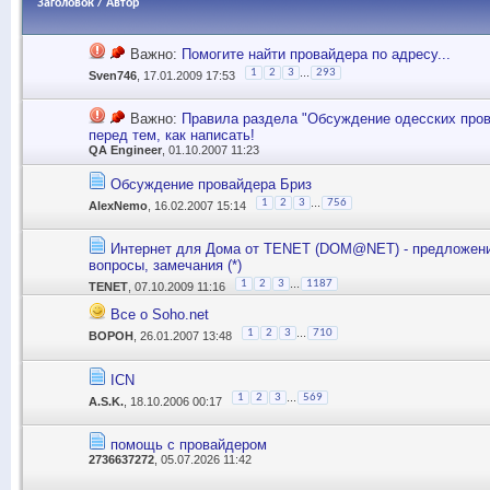
Заголовок
/
Автор
Важно:
Помогите найти провайдера по адресу...
...
1
2
3
293
Sven746
, 17.01.2009 17:53
Важно:
Правила раздела "Обсуждение одесских пров
перед тем, как написать!
QA Engineer
, 01.10.2007 11:23
Обсуждение провайдера Бриз
...
1
2
3
756
AlexNemo
, 16.02.2007 15:14
Интернет для Дома от TENET (DOM@NET) - предложени
вопросы, замечания (*)
...
1
2
3
1187
TENET
, 07.10.2009 11:16
Все о Soho.net
...
1
2
3
710
BOPOH
, 26.01.2007 13:48
ICN
...
1
2
3
569
A.S.K.
, 18.10.2006 00:17
помощь с провайдером
2736637272
, 05.07.2026 11:42