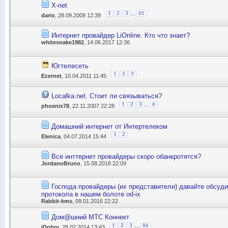
X-net
...
1
2
3
65
dario
, 28.09.2008 12:39
Интернет провайдер LiOnline. Кто что знает?
whitesnake1982
, 14.06.2017 12:36
Югтелесеть
1
2
3
Ezernet
, 10.04.2011 11:45
Localka.net. Стоит ли связываться?
...
1
2
3
6
phoenix78
, 22.11.2007 22:28
Домашний интернет от Интертелеком
1
2
Elenica
, 04.07.2014 15:44
Все инттернет провайдеры скоро обанкротятся?
JordanoBruno
, 15.08.2018 22:09
Господа провайдеры (их представители) давайте обсуди
протокола в нашем болоте od-ix
Rabbit-kms
, 09.01.2016 22:22
Дом@шний МТС Коннект
...
1
2
3
86
iDobry
, 28.02.2014 13:43