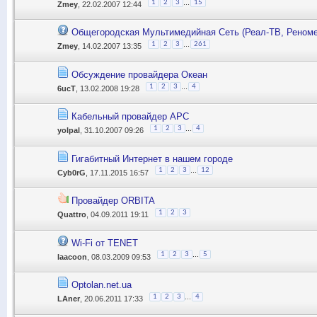
...
1
2
3
15
Zmey
, 22.02.2007 12:44
Общегородская Мультимедийная Сеть (Реaл-ТВ, Реноме
...
1
2
3
261
Zmey
, 14.02.2007 13:35
Обсуждение провайдера Океан
...
1
2
3
4
6ucT
, 13.02.2008 19:28
Кабельный провайдер АРС
...
1
2
3
4
yolpal
, 31.10.2007 09:26
Гигабитный Интернет в нашем городе
...
1
2
3
12
Cyb0rG
, 17.11.2015 16:57
Провайдер ORBITA
1
2
3
Quattro
, 04.09.2011 19:11
Wi-Fi от TENET
...
1
2
3
5
laacoon
, 08.03.2009 09:53
Optolan.net.ua
...
1
2
3
4
LAner
, 20.06.2011 17:33