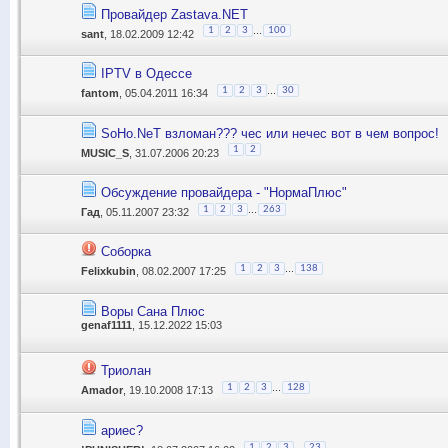
Провайдер Zastava.NET
...
1
2
3
100
sant
, 18.02.2009 12:42
IPTV в Одессе
...
1
2
3
30
fantom
, 05.04.2011 16:34
SoHo.NeT взломан??? чес или нечес вот в чем вопрос!
1
2
MUSIC_S
, 31.07.2006 20:23
Обсуждение провайдера - "НормаПлюс"
...
1
2
3
263
Гад
, 05.11.2007 23:32
Соборка
...
1
2
3
138
Felixkubin
, 08.02.2007 17:25
Воры Сана Плюс
genaf1111
, 15.12.2022 15:03
Триолан
...
1
2
3
128
Amador
, 19.10.2008 17:13
ариес?
...
1
2
3
23