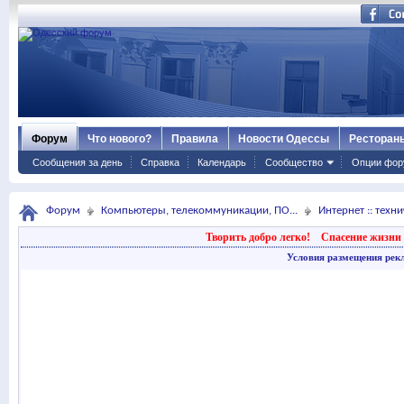
Форум
Что нового?
Правила
Новости Одессы
Ресторан
Сообщения за день
Справка
Календарь
Сообщество
Опции фор
Форум
Компьютеры, телекоммуникации, ПО...
Интернет :: техн
Творить добро легко!
Спасение жизни 
Условия размещения рек