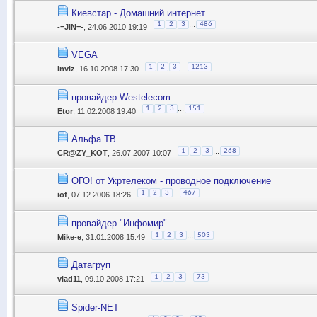
Киевстар - Домашний интернет
...
1
2
3
486
-=JiN=-
, 24.06.2010 19:19
VEGA
...
1
2
3
1213
Inviz
, 16.10.2008 17:30
провайдер Westelecom
...
1
2
3
151
Etor
, 11.02.2008 19:40
Альфа ТВ
...
1
2
3
268
CR@ZY_KOT
, 26.07.2007 10:07
ОГО! от Укртелеком - проводное подключение
...
1
2
3
467
iof
, 07.12.2006 18:26
провайдер "Инфомир"
...
1
2
3
503
Mike-e
, 31.01.2008 15:49
Датагруп
...
1
2
3
73
vlad11
, 09.10.2008 17:21
Spider-NET