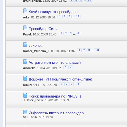
!PUNISHER!
, 18.07.2007 16:02
Клуб покинутых провайдеров
...
1
2
3
12
roks
, 01.12.2006 10:36
Провайдер Сетка
...
1
2
3
81
Pavel
, 10.08.2009 13:46
stikonet
...
1
2
3
28
Kaiser_Wilhelm_II
, 09.10.2007 11:34
Астрателком-кто что слышал?
1
2
Andrella
, 19.04.2010 09:32
Домонет (ИП Комплекс/Home-Online)
...
1
2
3
6
RealN
, 04.11.2010 21:35
Поиск провайдера по PINGу :)
Justice_R2D2
, 15.02.2019 13:39
Инфосвязь интернет-провайдер
spi
, 18.06.2014 14:55