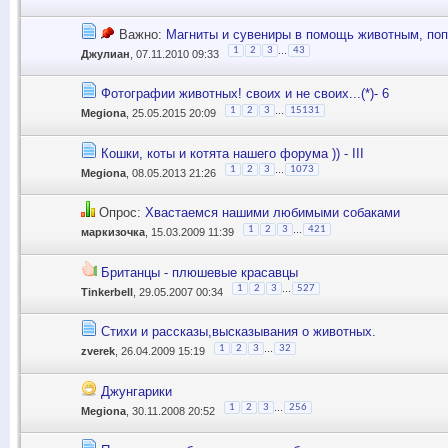
Важно:
Магниты и сувениры в помощь животным, поп
...
1
2
3
43
Джулиан
, 07.11.2010 09:33
Фотографии животных! своих и не своих...(*)- 6
...
1
2
3
15131
Megiona
, 25.05.2015 20:09
Кошки, коты и котята нашего форума )) - III
...
1
2
3
1073
Megiona
, 08.05.2013 21:26
Опрос:
Хвастаемся нашими любимыми собаками
...
1
2
3
421
маркизочка
, 15.03.2009 11:39
Британцы - плюшевые красавцы
...
1
2
3
527
Tinkerbell
, 29.05.2007 00:34
Стихи и рассказы,высказывания о животных.
...
1
2
3
32
zverek
, 26.04.2009 15:19
Джунгарики
...
1
2
3
256
Megiona
, 30.11.2008 20:52