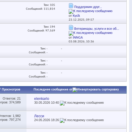
Тем: 105
Поддержим друг...
Сообщений: 111,814
от
Kysik
23.12.2025,
09:57
Тем: 194
Ветеринары, услуги и все об...
Сообщений: 97,569
от
INNGA
03.08.2026,
10:36
Тем: -
-
Сообщений: -
Тем: -
-
Сообщений: -
Тем: -
-
Сообщений: -
/
Просмотров
Последнее сообщение от
Ответов:
21
elenkarlo
тров: 374,589
30.05.2026
10:40
Ответов:
1,982
Лесси
тров: 797,274
24.05.2026
18:26