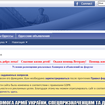
ы Одессы
Одесские объявления
ума
Навигация
ых
ь добро легко!
Спасение жизни детей!
Окажи помощь Ветерану!
Помощь жи
Условия размещения рекламных баннеров и объявлений на форуме
о задаваемых вопросов
.
о всем его функциям, Вам необходимо
зарегистрироваться
после прочтения
Правил фо
ти сайта была изменена в соответствии с правилами GDPR.
ьности и в рекламных целях. Благодаря этому мы можем отрегулировать сайт в соотве
рочесть здесь
.