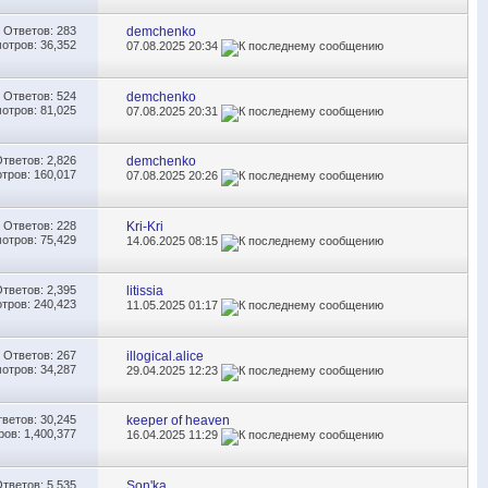
Ответов:
283
demchenko
отров: 36,352
07.08.2025
20:34
Ответов:
524
demchenko
отров: 81,025
07.08.2025
20:31
Ответов:
2,826
demchenko
тров: 160,017
07.08.2025
20:26
Ответов:
228
Kri-Kri
отров: 75,429
14.06.2025
08:15
Ответов:
2,395
litissia
тров: 240,423
11.05.2025
01:17
Ответов:
267
illogical.alice
отров: 34,287
29.04.2025
12:23
тветов:
30,245
keeper of heaven
ов: 1,400,377
16.04.2025
11:29
Ответов:
5,535
Son'ka