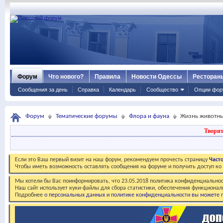
Форум
Что нового?
Правила
Новости Одессы
Ресторан
Сообщения за день
Справка
Календарь
Сообщество
Опции фор
Форум
Тематические форумы
Флора и фауна
Жизнь животн
Творит
Если это Ваш первый визит на наш форум, рекомендуем прочесть страницу
Част
Чтобы иметь возможность оставлять сообщения на форуме и получить доступ к
Мы хотели бы Вас поинформировать, что 23.05.2018 политика конфиденциальнос
Наш сайт использует куки-файлы для сбора статистики, обеспечения функционал
Подробнее
о персональных данных и политике конфиденциальности вы можете п