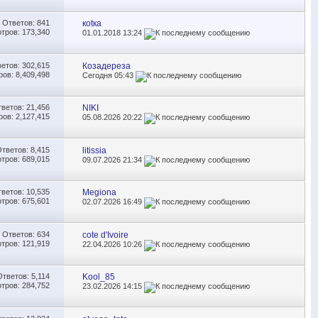
Ответов:
841
коtка
тров: 173,340
01.01.2018
13:24
ветов:
302,615
Козадереза
ов: 8,409,498
Сегодня
05:43
тветов:
21,456
NIKI
ов: 2,127,415
05.08.2026
20:22
Ответов:
8,415
litissia
тров: 689,015
09.07.2026
21:34
тветов:
10,535
Megiona
тров: 675,601
02.07.2026
16:49
Ответов:
634
cote d'Ivoire
тров: 121,919
22.04.2026
10:26
Ответов:
5,114
Kool_85
тров: 284,752
23.02.2026
14:15