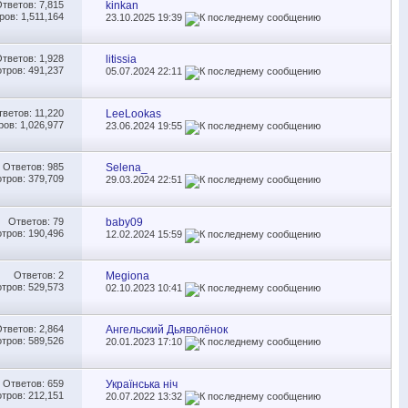
Ответов:
7,815
kinkan
ов: 1,511,164
23.10.2025
19:39
Ответов:
1,928
litissia
тров: 491,237
05.07.2024
22:11
тветов:
11,220
LeeLookas
ов: 1,026,977
23.06.2024
19:55
Ответов:
985
Selena_
тров: 379,709
29.03.2024
22:51
Ответов:
79
baby09
тров: 190,496
12.02.2024
15:59
Ответов:
2
Megiona
тров: 529,573
02.10.2023
10:41
Ответов:
2,864
Ангельский Дьяволёнок
тров: 589,526
20.01.2023
17:10
Ответов:
659
Українська ніч
тров: 212,151
20.07.2022
13:32