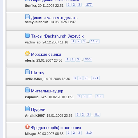
...
1
2
3
277
Son'ka
, 20.11.2008 22:51
Дикая игуана что делать
semyuelshekh
, 14.03.2025 11:47
Таксы *Dachshund* Jezevčik
...
1
2
3
1156
vadim_sp
, 24.12.2007 11:16
Морские свинки
...
1
2
3
900
olesia
, 23.01.2007 23:36
Ши-тцу
...
1
2
3
121
<VIKUSIK>
, 14.07.2008 13:36
Миттельшнауцер
...
1
2
3
133
кирюшенька
, 10.02.2010 11:51
Пудели
...
1
2
3
81
Analitik2007
, 18.01.2009 23:53
Фредка (хорёк) и все о них.
...
1
2
3
310
Mirage
, 30.03.2007 08:35