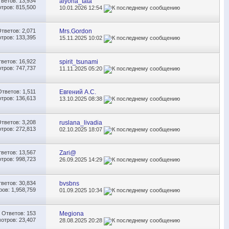
тветов:
13,934
alyona_tata
тров: 815,500
10.01.2026
12:54
Ответов:
2,071
Mrs.Gordon
тров: 133,395
15.11.2025
10:02
тветов:
16,922
spirit_tsunami
тров: 747,737
11.11.2025
05:20
Ответов:
1,511
Евгений А.С.
тров: 136,613
13.10.2025
08:38
Ответов:
3,208
ruslana_livadia
тров: 272,813
02.10.2025
18:07
тветов:
13,567
Zari@
тров: 998,723
26.09.2025
14:29
тветов:
30,834
bvsbns
ов: 1,958,759
01.09.2025
10:34
Ответов:
153
Megiona
отров: 23,407
28.08.2025
20:28