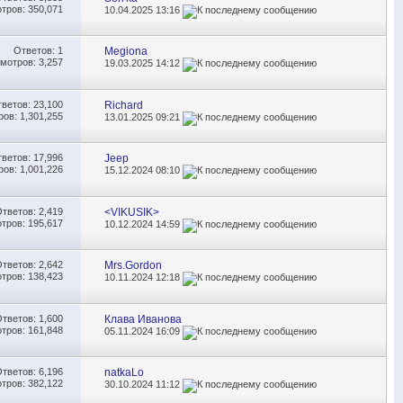
тров: 350,071
10.04.2025
13:16
Ответов:
1
Megiona
мотров: 3,257
19.03.2025
14:12
тветов:
23,100
Richard
ов: 1,301,255
13.01.2025
09:21
тветов:
17,996
Jeep
ов: 1,001,226
15.12.2024
08:10
Ответов:
2,419
<VIKUSIK>
тров: 195,617
10.12.2024
14:59
Ответов:
2,642
Mrs.Gordon
тров: 138,423
10.11.2024
12:18
Ответов:
1,600
Клава Иванова
тров: 161,848
05.11.2024
16:09
Ответов:
6,196
natkaLo
тров: 382,122
30.10.2024
11:12