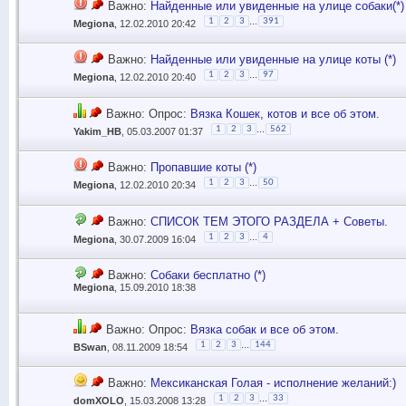
Важно:
Найденные или увиденные на улице собаки(*)
...
1
2
3
391
Megiona
, 12.02.2010 20:42
Важно:
Найденные или увиденные на улице коты (*)
...
1
2
3
97
Megiona
, 12.02.2010 20:40
Важно: Опрос:
Вязка Кошек, котов и все об этом.
...
1
2
3
562
Yakim_НВ
, 05.03.2007 01:37
Важно:
Пропавшие коты (*)
...
1
2
3
50
Megiona
, 12.02.2010 20:34
Важно:
СПИСОК ТЕМ ЭТОГО РАЗДЕЛА + Советы.
...
1
2
3
4
Megiona
, 30.07.2009 16:04
Важно:
Собаки бесплатно (*)
Megiona
, 15.09.2010 18:38
Важно: Опрос:
Вязка собак и все об этом.
...
1
2
3
144
BSwan
, 08.11.2009 18:54
Важно:
Мексиканская Голая - исполнение желаний:)
...
1
2
3
33
domXOLO
, 15.03.2008 13:28