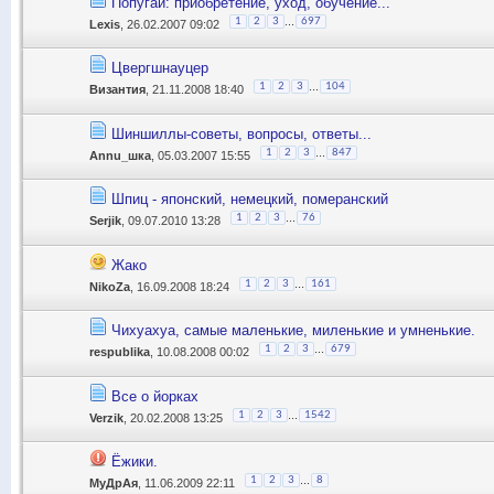
Попугаи: приобретение, уход, обучение...
...
1
2
3
697
Lexis
, 26.02.2007 09:02
Цвергшнауцер
...
1
2
3
104
Византия
, 21.11.2008 18:40
Шиншиллы-советы, вопросы, ответы...
...
1
2
3
847
Annu_шка
, 05.03.2007 15:55
Шпиц - японский, немецкий, померанский
...
1
2
3
76
Serjik
, 09.07.2010 13:28
Жако
...
1
2
3
161
NikoZa
, 16.09.2008 18:24
Чихуахуа, самые маленькие, миленькие и умненькие.
...
1
2
3
679
respublika
, 10.08.2008 00:02
Все о йорках
...
1
2
3
1542
Verzik
, 20.02.2008 13:25
Ёжики.
...
1
2
3
8
МуДрАя
, 11.06.2009 22:11