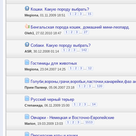
Кошки. Какую породу выбрать?
...
1
2
3
15
Megiona
, 01.11.2009 18:51
Бенгальская порода кошек, домашний мини-леопард.
...
1
2
3
27
Oleh1
, 27.02.2010 18:47
Собаки. Какую породу выбрать?
...
1
2
3
142
ASR
, 30.12.2008 01:14
Гостиницы для животных
...
1
2
3
12
Megiona
, 23.04.2007 14:25
Голуби,вороны,грачи,воробьи,ласточки,канарейки,фаз а
...
1
2
3
120
Прим Палвер
, 05.06.2007 23:18
Русский черный терьер
...
1
2
3
14
Степанида
, 06.11.2009 15:00
Овчарки - Немецкая и Восточно-Европейские
...
1
2
3
1513
Marion
, 19.03.2009 13:03
Персидские коты и кошки