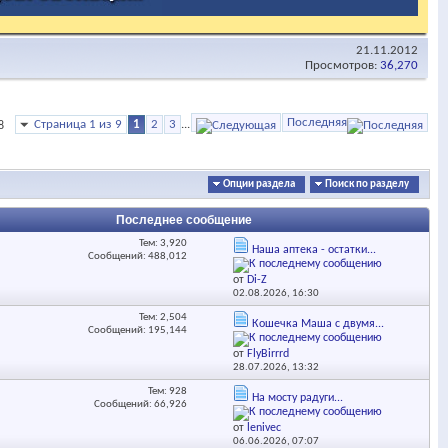
21.11.2012
Просмотров:
36,270
Последняя
Страница 1 из 9
1
2
3
...
8
Опции раздела
Поиск по разделу
Последнее сообщение
Тем: 3,920
Наша аптека - остатки...
Сообщений: 488,012
от
Di-Z
02.08.2026,
16:30
Тем: 2,504
Кошечка Маша с двумя...
Сообщений: 195,144
от
FlyBirrrd
28.07.2026,
13:32
Тем: 928
На мосту радуги...
Сообщений: 66,926
от
lenivec
06.06.2026,
07:07