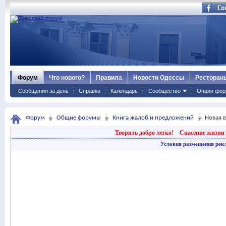
Форум
Что нового?
Правила
Новости Одессы
Ресторан
Сообщения за день
Справка
Календарь
Сообщество
Опции фор
Форум
Общие форумы
Книга жалоб и предложений
Новая 
Творить добро легко!
Спасение жизни 
Условия размещения рек