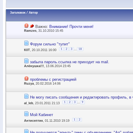
Заголовок
/
Автор
Важно:
Внимание! Прочти меня!
Ramzes
, 31.10.2010 15:45
Форум сильно "тупит"
...
1
2
3
18
К0Т
, 20.10.2011 16:00
забыла пароль.ссылка не приходит на mail.
Алёнушка!!!
, 13.06.2014 23:45
проблемы с регистрацией
Ruzya
, 20.02.2016 14:06
Не могу писать сообщения и редактировать профиль, в
...
1
2
3
9
al_leb
, 23.01.2011 21:13
Мой Кабинет
1
2
Антисептик
, 01.11.2010 19:19
Не получается "апнуть" тему с объявлением. "Ап" доб