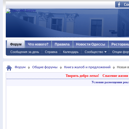
Форум
Что нового?
Правила
Новости Одессы
Ресторан
Сообщения за день
Справка
Календарь
Сообщество
Опции фор
Форум
Общие форумы
Книга жалоб и предложений
Новая 
Творить добро легко!
Спасение жизни 
Условия размещения рек