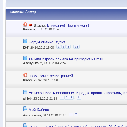
Заголовок
/
Автор
Важно:
Внимание! Прочти меня!
Ramzes
, 31.10.2010 15:45
Форум сильно "тупит"
...
1
2
3
18
К0Т
, 20.10.2011 16:00
забыла пароль.ссылка не приходит на mail.
Алёнушка!!!
, 13.06.2014 23:45
проблемы с регистрацией
Ruzya
, 20.02.2016 14:06
Не могу писать сообщения и редактировать профиль, в
...
1
2
3
9
al_leb
, 23.01.2011 21:13
Мой Кабинет
1
2
Антисептик
, 01.11.2010 19:19
Не получается "апнуть" тему с объявлением. "Ап" доб