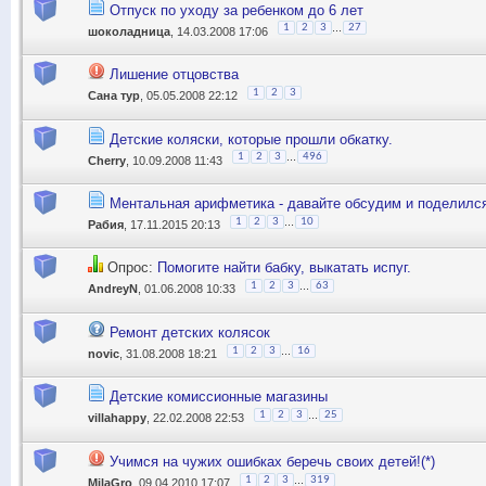
Отпуск по уходу за ребенком до 6 лет
...
1
2
3
27
шоколадница
, 14.03.2008 17:06
Лишение отцовства
1
2
3
Сана тур
, 05.05.2008 22:12
Детские коляски, которые прошли обкатку.
...
1
2
3
496
Cherry
, 10.09.2008 11:43
Ментальная арифметика - давайте обсудим и поделилс
...
1
2
3
10
Рабия
, 17.11.2015 20:13
Опрос:
Помогите найти бабку, выкатать испуг.
...
1
2
3
63
AndreyN
, 01.06.2008 10:33
Ремонт детских колясок
...
1
2
3
16
novic
, 31.08.2008 18:21
Детские комиссионные магазины
...
1
2
3
25
villahappy
, 22.02.2008 22:53
Учимся на чужих ошибках беречь своих детей!(*)
...
1
2
3
319
MilaGro
, 09.04.2010 17:07