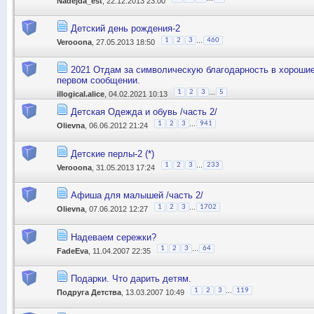
Nadejda_est
, 22.12.2013 23:00
Детский день рождения-2
...
1
2
3
460
Verooona
, 27.05.2013 18:50
2021 Отдам за символическую благодарность в хорошие 
первом сообщении.
...
1
2
3
5
illogical.alice
, 04.02.2021 10:13
Детская Одежда и обувь /часть 2/
...
1
2
3
941
Olievna
, 06.06.2012 21:24
Детские перлы-2 (*)
...
1
2
3
233
Verooona
, 31.05.2013 17:24
Афиша для малышей /часть 2/
...
1
2
3
1702
Olievna
, 07.06.2012 12:27
Надеваем сережки?
...
1
2
3
64
FadeEva
, 11.04.2007 22:35
Подарки. Что дарить детям.
...
1
2
3
119
Подруга Детства
, 13.03.2007 10:49