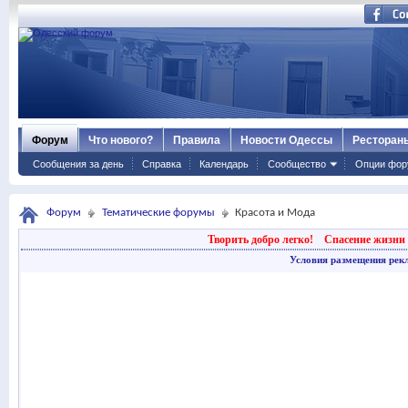
Форум
Что нового?
Правила
Новости Одессы
Ресторан
Сообщения за день
Справка
Календарь
Сообщество
Опции фор
Форум
Тематические форумы
Красота и Мода
Творить добро легко!
Спасение жизни 
Условия размещения рек