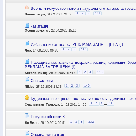
Все для искусственного и натурального загара, автозаг
...
1
2
3
434
Паноптикум
, 01.02.2005 21:36
кавитація
Осень золотая
, 22.04.2023 15:16
Избавление от волос. РЕКЛАМА ЗАПРЕЩЕНА (!)
...
1
2
3
617
Лер
, 14.09.2005 09:28
Наращивание, завивка, покраска ресниц, коррекция бров
РЕКЛАМА ЗАПРЕЩЕНА (!)
...
1
2
3
113
Ангелочек 0:)
, 28.03.2007 15:49
Спа-салоны
...
1
2
3
140
Nikles
, 25.12.2006 18:36
Кудрявые, вьющиеся, волнистые волосы. Делимся сек
...
1
2
3
41
Счастливая_Танюша
, 14.02.2011 14:33
Покупки-обновки-3
...
1
2
3
232
Де Виль
, 29.10.2013 09:51
Оправа для очков