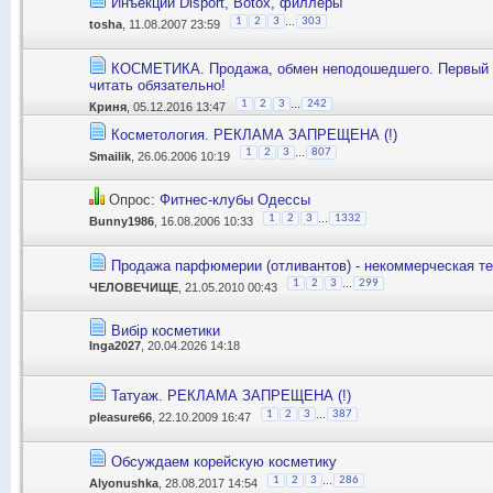
Инъекции Disport, Botox, филлеры
...
1
2
3
303
tosha
, 11.08.2007 23:59
КОСМЕТИКА. Продажа, обмен неподошедшего. Первый 
читать обязательно!
...
1
2
3
242
Криня
, 05.12.2016 13:47
Косметология. РЕКЛАМА ЗАПРЕЩЕНА (!)
...
1
2
3
807
Smailik
, 26.06.2006 10:19
Опрос:
Фитнес-клубы Одессы
...
1
2
3
1332
Bunny1986
, 16.08.2006 10:33
Продажа парфюмерии (отливантов) - некоммерческая т
...
1
2
3
299
ЧЕЛОВЕЧИЩЕ
, 21.05.2010 00:43
Вибір косметики
Inga2027
, 20.04.2026 14:18
Татуаж. РЕКЛАМА ЗАПРЕЩЕНА (!)
...
1
2
3
387
pleasure66
, 22.10.2009 16:47
Обсуждаем корейскую косметику
...
1
2
3
286
Alyonushka
, 28.08.2017 14:54