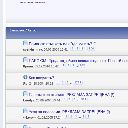
на правах рекламы
Заголовок
/
Автор
Помогите отыскать или "где купить?.."
...
1
2
3
860
svetkin_may
, 04.03.2008 13:41
ПАРФЮМ. Продажа, обмен неподошедшего. Первый пост
...
1
2
3
269
Криня
, 05.12.2016 15:42
Как похудеть?
...
1
2
3
3779
Яр
, 24.10.2004 20:32
Парикмахер-стилист. РЕКЛАМА ЗАПРЕЩЕНА (!)
...
1
2
3
521
La-olya
, 26.09.2006 13:44
Уход за волосами. РЕКЛАМА ЗАПРЕЩЕНА (!)
...
1
2
3
2115
-=Lero=-
, 01.02.2005 17:24