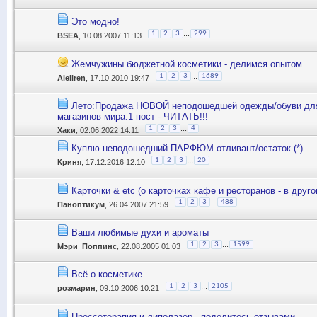
Это модно!
...
1
2
3
299
BSEA
, 10.08.2007 11:13
Жемчужины бюджетной косметики - делимся опытом
...
1
2
3
1689
Aleliren
, 17.10.2010 19:47
Лето:Продажа НОВОЙ неподошедшей одежды/обуви для
магазинов мира.1 пост - ЧИТАТЬ!!!
...
1
2
3
4
Хаки
, 02.06.2022 14:11
Куплю неподошедший ПАРФЮМ отливант/остаток (*)
...
1
2
3
20
Криня
, 17.12.2016 12:10
Карточки & etc (о карточках кафе и ресторанов - в друг
...
1
2
3
488
Паноптикум
, 26.04.2007 21:59
Ваши любимые духи и ароматы
...
1
2
3
1599
Мэри_Поппинс
, 22.08.2005 01:03
Всё о косметике.
...
1
2
3
2105
розмарин
, 09.10.2006 10:21
Прессотерапия и липолазер - поделитесь отзывами