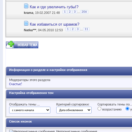
Как и где увеличить губы!?
...
1
2
3
206
krama
, 19.02.2007 21:48
Как избавиться от шрамов?
...
1
2
3
11
Natka***
, 04.05.2010 12:53
Информация о разделе и настройки отображения
Модераторы этого раздела
Счастье!
Настройка отображения тем
Отображать темы ...
Критерий сортировки:
Сортировать темы по..
возрастанию
у
Список иконок
Непрочитанные сообщения