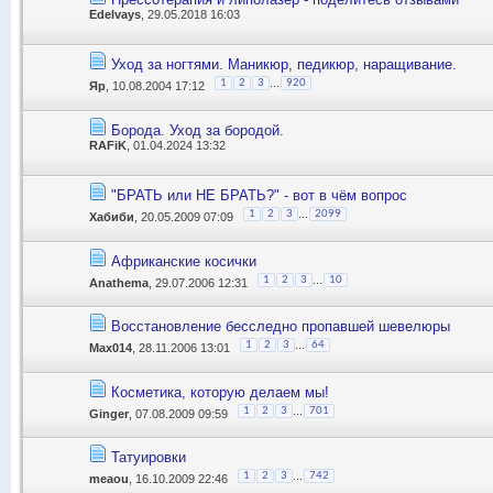
Edelvays
, 29.05.2018 16:03
Уход за ногтями. Маникюр, педикюр, наращивание.
...
1
2
3
920
Яр
, 10.08.2004 17:12
Борода. Уход за бородой.
RAFiK
, 01.04.2024 13:32
"БРАТЬ или НЕ БРАТЬ?" - вот в чём вопрос
...
1
2
3
2099
Хабиби
, 20.05.2009 07:09
Африканские косички
...
1
2
3
10
Anathema
, 29.07.2006 12:31
Восстановление бесследно пропавшей шевелюры
...
1
2
3
64
Max014
, 28.11.2006 13:01
Косметика, которую делаем мы!
...
1
2
3
701
Ginger
, 07.08.2009 09:59
Татуировки
...
1
2
3
742
meaou
, 16.10.2009 22:46