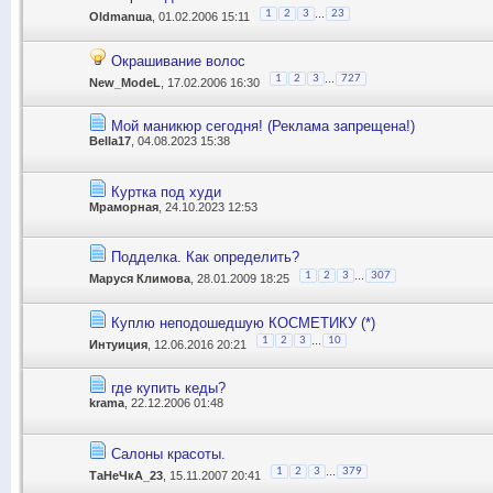
...
1
2
3
23
Oldmanша
, 01.02.2006 15:11
Окрашивание волос
...
1
2
3
727
New_ModeL
, 17.02.2006 16:30
Мой маникюр сегодня! (Реклама запрещена!)
Bella17
, 04.08.2023 15:38
Куртка под худи
Мраморная
, 24.10.2023 12:53
Подделка. Как определить?
...
1
2
3
307
Маруся Климова
, 28.01.2009 18:25
Куплю неподошедшую КОСМЕТИКУ (*)
...
1
2
3
10
Интуиция
, 12.06.2016 20:21
где купить кеды?
krama
, 22.12.2006 01:48
Салоны красоты.
...
1
2
3
379
ТаНеЧкА_23
, 15.11.2007 20:41