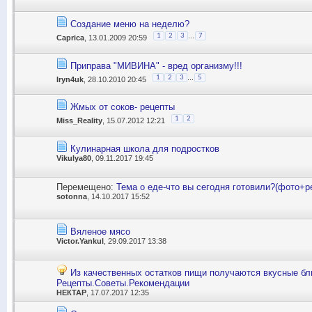
Создание меню на неделю?
...
1
2
3
7
Caprica
, 13.01.2009 20:59
Приправа "МИВИНА" - вред организму!!!
...
1
2
3
5
Iryn4uk
, 28.10.2010 20:45
Жмых от соков- рецепты
1
2
Miss_Reality
, 15.07.2012 12:21
Кулинарная школа для подростков
Vikulya80
, 09.11.2017 19:45
Перемещено:
Тема о еде-что вы сегодня готовили?(фото+р
sotonna
, 14.10.2017 15:52
Вяленое мясо
Victor.Yankul
, 29.09.2017 13:38
Из качественных остатков пищи получаются вкусные бл
Рецепты.Советы.Рекомендации
НЕКТАР
, 17.07.2017 12:35