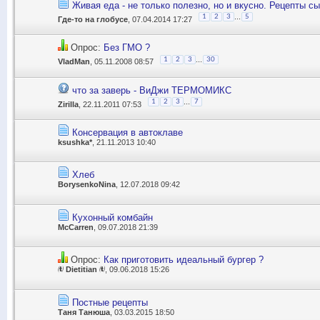
Живая еда - не только полезно, но и вкусно. Рецепты с
...
1
2
3
5
Где-то на глобусе
, 07.04.2014 17:27
Опрос:
Без ГМО ?
...
1
2
3
30
VladMan
, 05.11.2008 08:57
что за заверь - ВиДжи ТЕРМОМИКС
...
1
2
3
7
Zirilla
, 22.11.2011 07:53
Консервация в автоклаве
ksushka*
, 21.11.2013 10:40
Хлеб
BorysenkoNina
, 12.07.2018 09:42
Кухонный комбайн
McCarren
, 09.07.2018 21:39
Опрос:
Как приготовить идеальный бургер ?
 Dietitian 
, 09.06.2018 15:26
Постные рецепты
Таня Танюша
, 03.03.2015 18:50