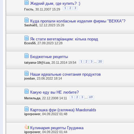
Жидкий дым, где купить? :)
1
2
3
Гoсть
, 30.11.2007 15:29
Куда пропали колбасные изделия фирмы "ВЕККА"?
Sasha01
, 12.12.2023 15:26
Як стати вегетаріанцем: кілька порад
Ecos55
, 27.09.2023 12:28
Бюджетные рецепты
...
1
2
3
20
tatyana-19@i.ua
, 20.11.2014 19:54
Наши идеальные сочетания продуктов
joedan
, 23.06.2022 18:14
Какую еду вы НЕ любите?
...
1
2
3
69
Матильда
, 22.12.2008 14:11
Картошка фри (селянка) Макdonaldз
igorpower
, 04.09.2022 01:48
Кулинария рецепты Грудинка
igorpower
, 04.09.2022 01:44