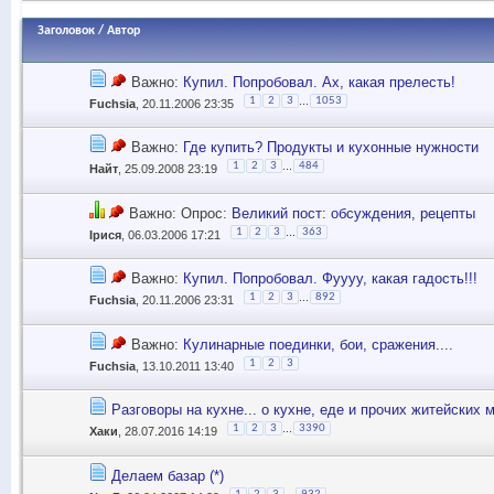
Заголовок
/
Автор
Важно:
Купил. Попробовал. Ах, какая прелесть!
...
1
2
3
1053
Fuchsia
, 20.11.2006 23:35
Важно:
Где купить? Продукты и кухонные нужности
...
1
2
3
484
Найт
, 25.09.2008 23:19
Важно: Опрос:
Великий пост: обсуждения, рецепты
...
1
2
3
363
Iрися
, 06.03.2006 17:21
Важно:
Купил. Попробовал. Фуууу, какая гадость!!!
...
1
2
3
892
Fuchsia
, 20.11.2006 23:31
Важно:
Кулинарные поединки, бои, сражения....
1
2
3
Fuchsia
, 13.10.2011 13:40
Разговоры на кухне... о кухне, еде и прочих житейских 
...
1
2
3
3390
Хаки
, 28.07.2016 14:19
Делаем базар (*)
...