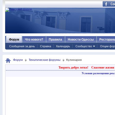
Форум
Что нового?
Правила
Новости Одессы
Ресторан
Сообщения за день
Справка
Календарь
Сообщество
Опции фор
Форум
Тематические форумы
Кулинария
Творить добро легко!
Спасение жизни 
Условия размещения рек