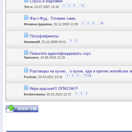
Соусы и подливки
...
1
2
3
11
Это я
, 14.07.2007 15:16
Фаст-Фуд.. Готовим сами..
...
1
2
3
18
Юлевна-Царевна
, 26.12.2009 11:00
Полуфабрикаты
1
2
НеземнаЯ
, 25.10.2008 09:11
Помогите идентифицировать соус
Samonov
, 24.08.2016 12:25
Разговоры на кухне... о кухне, еде и прочих житейских 
...
1
2
3
7518
Fuchsia
, 29.03.2011 23:42
Икра красная!!! ОПАСНА?!
1
2
3
Котёночкина
, 05.01.2010 22:37