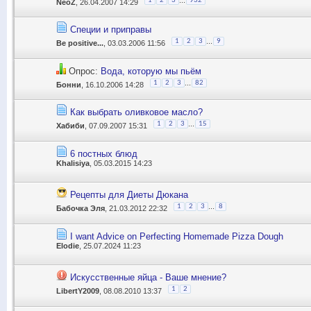
1
2
3
932
NeoZ
, 26.04.2007 14:29
Специи и приправы
...
1
2
3
9
Be positive...
, 03.03.2006 11:56
Опрос:
Вода, которую мы пьём
...
1
2
3
82
Бонни
, 16.10.2006 14:28
Как выбрать оливковое масло?
...
1
2
3
15
Хабиби
, 07.09.2007 15:31
6 постных блюд
Khalisiya
, 05.03.2015 14:23
Рецепты для Диеты Дюкана
...
1
2
3
8
Бабочка Эля
, 21.03.2012 22:32
I want Advice on Perfecting Homemade Pizza Dough
Elodie
, 25.07.2024 11:23
Искусственные яйца - Ваше мнение?
1
2
LibertY2009
, 08.08.2010 13:37