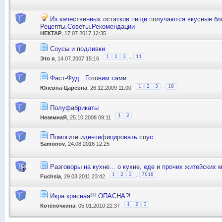
Из качественных остатков пищи получаются вкусные бл
Рецепты.Советы.Рекомендации
НЕКТАР
, 17.07.2017 12:35
Соусы и подливки
...
1
2
3
11
Это я
, 14.07.2007 15:16
Фаст-Фуд.. Готовим сами..
...
1
2
3
18
Юлевна-Царевна
, 26.12.2009 11:00
Полуфабрикаты
1
2
НеземнаЯ
, 25.10.2008 09:11
Помогите идентифицировать соус
Samonov
, 24.08.2016 12:25
Разговоры на кухне... о кухне, еде и прочих житейских 
...
1
2
3
7518
Fuchsia
, 29.03.2011 23:42
Икра красная!!! ОПАСНА?!
1
2
3
Котёночкина
, 05.01.2010 22:37