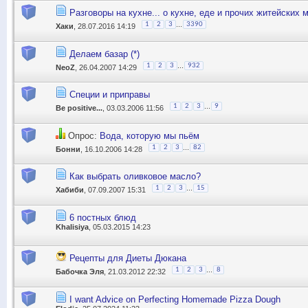
Разговоры на кухне... о кухне, еде и прочих житейских 
...
1
2
3
3390
Хаки
, 28.07.2016 14:19
Делаем базар (*)
...
1
2
3
932
NeoZ
, 26.04.2007 14:29
Специи и приправы
...
1
2
3
9
Be positive...
, 03.03.2006 11:56
Опрос:
Вода, которую мы пьём
...
1
2
3
82
Бонни
, 16.10.2006 14:28
Как выбрать оливковое масло?
...
1
2
3
15
Хабиби
, 07.09.2007 15:31
6 постных блюд
Khalisiya
, 05.03.2015 14:23
Рецепты для Диеты Дюкана
...
1
2
3
8
Бабочка Эля
, 21.03.2012 22:32
I want Advice on Perfecting Homemade Pizza Dough