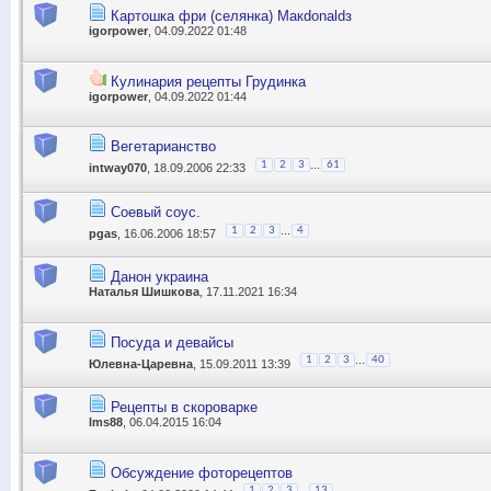
Картошка фри (селянка) Макdonaldз
igorpower
, 04.09.2022 01:48
Кулинария рецепты Грудинка
igorpower
, 04.09.2022 01:44
Вегетарианство
...
1
2
3
61
intway070
, 18.09.2006 22:33
Соевый соус.
...
1
2
3
4
pgas
, 16.06.2006 18:57
Данон украина
Наталья Шишкова
, 17.11.2021 16:34
Посуда и девайсы
...
1
2
3
40
Юлевна-Царевна
, 15.09.2011 13:39
Рецепты в скороварке
lms88
, 06.04.2015 16:04
Обсуждение фоторецептов
...
1
2
3
13