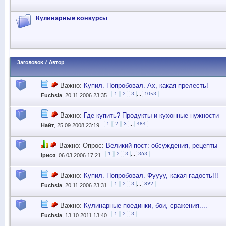
Кулинарные конкурсы
Заголовок
/
Автор
Важно:
Купил. Попробовал. Ах, какая прелесть!
...
1
2
3
1053
Fuchsia
, 20.11.2006 23:35
Важно:
Где купить? Продукты и кухонные нужности
...
1
2
3
484
Найт
, 25.09.2008 23:19
Важно: Опрос:
Великий пост: обсуждения, рецепты
...
1
2
3
363
Iрися
, 06.03.2006 17:21
Важно:
Купил. Попробовал. Фуууу, какая гадость!!!
...
1
2
3
892
Fuchsia
, 20.11.2006 23:31
Важно:
Кулинарные поединки, бои, сражения....
1
2
3
Fuchsia
, 13.10.2011 13:40