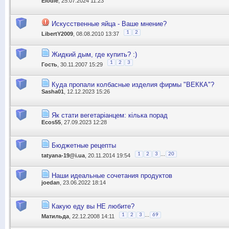
Elodie
, 25.07.2024 11:23
Искусственные яйца - Ваше мнение?
1
2
LibertY2009
, 08.08.2010 13:37
Жидкий дым, где купить? :)
1
2
3
Гoсть
, 30.11.2007 15:29
Куда пропали колбасные изделия фирмы "ВЕККА"?
Sasha01
, 12.12.2023 15:26
Як стати вегетаріанцем: кілька порад
Ecos55
, 27.09.2023 12:28
Бюджетные рецепты
...
1
2
3
20
tatyana-19@i.ua
, 20.11.2014 19:54
Наши идеальные сочетания продуктов
joedan
, 23.06.2022 18:14
Какую еду вы НЕ любите?
...
1
2
3
69
Матильда
, 22.12.2008 14:11