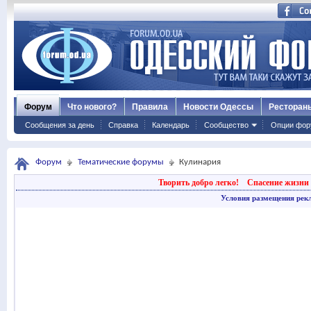
Форум
Что нового?
Правила
Новости Одессы
Ресторан
Сообщения за день
Справка
Календарь
Сообщество
Опции фор
Форум
Тематические форумы
Кулинария
Творить добро легко!
Спасение жизни 
Условия размещения рек