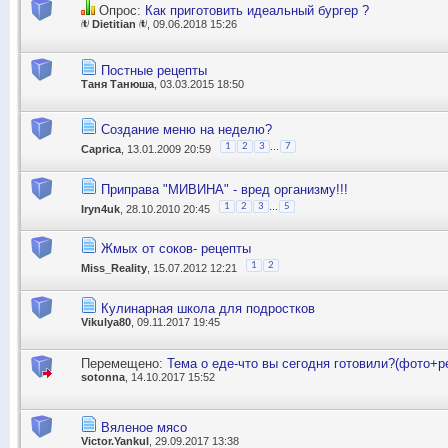
Опрос:
Как приготовить идеальный бургер ?
 Dietitian 
, 09.06.2018 15:26
Постные рецепты
Таня Танюша
, 03.03.2015 18:50
Создание меню на неделю?
...
1
2
3
7
Caprica
, 13.01.2009 20:59
Приправа "МИВИНА" - вред организму!!!
...
1
2
3
5
Iryn4uk
, 28.10.2010 20:45
Жмых от соков- рецепты
1
2
Miss_Reality
, 15.07.2012 12:21
Кулинарная школа для подростков
Vikulya80
, 09.11.2017 19:45
Перемещено:
Тема о еде-что вы сегодня готовили?(фото+р
sotonna
, 14.10.2017 15:52
Вяленое мясо
Victor.Yankul
, 29.09.2017 13:38