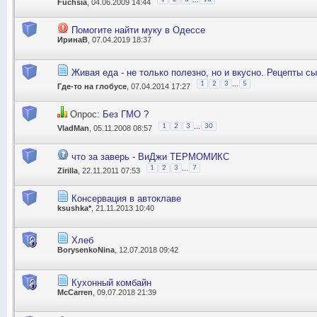
Fuchsia
, 04.06.2009 14:44
Помогите найти муку в Одессе
ИринаВ
, 07.04.2019 18:37
Живая еда - не только полезно, но и вкусно. Рецепты с
...
1
2
3
5
Где-то на глобусе
, 07.04.2014 17:27
Опрос:
Без ГМО ?
...
1
2
3
30
VladMan
, 05.11.2008 08:57
что за заверь - ВиДжи ТЕРМОМИКС
...
1
2
3
7
Zirilla
, 22.11.2011 07:53
Консервация в автоклаве
ksushka*
, 21.11.2013 10:40
Хлеб
BorysenkoNina
, 12.07.2018 09:42
Кухонный комбайн
McCarren
, 09.07.2018 21:39