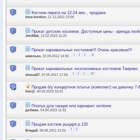
Костюм пирата на 12-24 мес., продажа
irina-bordun
, 21.12.2021 23:00
Прокат детских косюмов. Доступные цены - аренда любо
JeniMak
, 13.02.2022 11:25
Прокат карнавальных костюмов!!! Очень красивые!!!
...
1
2
3
8
шмелька
, 15.09.2012 14:50
Прокат карнавальных эксклюзивных костюмов.Таирово.
...
1
2
3
87
diessa57
, 07.05.2017 17:56
Продам б/у концертное платье (комплект) на девочку 7-8 
Iren@
, 04.03.2019 18:41
Платье для танцев или карнавал зелёное
добжик
, 04.04.2023 11:52
Продам костюм рыцаря р.120
1
2
Влада5
, 08.06.2021 22:02