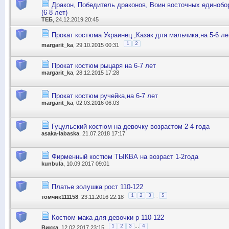
Дракон, Победитель драконов, Воин восточных единобо
(6-8 лет)
ТЕБ
, 24.12.2019 20:45
Прокат костюма Украинец ,Казак для мальчика,на 5-6 ле
1
2
margarit_ka
, 29.10.2015 00:31
Прокат костюм рыцаря на 6-7 лет
margarit_ka
, 28.12.2015 17:28
Прокат костюм ручейка,на 6-7 лет
margarit_ka
, 02.03.2016 06:03
Гуцульский костюм на девочку возрастом 2-4 года
asaka-labaska
, 21.07.2018 17:17
Фирменный костюм ТЫКВА на возраст 1-2года
kunbula
, 10.09.2017 09:01
Платье золушка рост 110-122
...
1
2
3
5
томчик111158
, 23.11.2016 22:18
Костюм мака для девочки р 110-122
...
1
2
3
4
Викка
, 12.02.2017 23:15