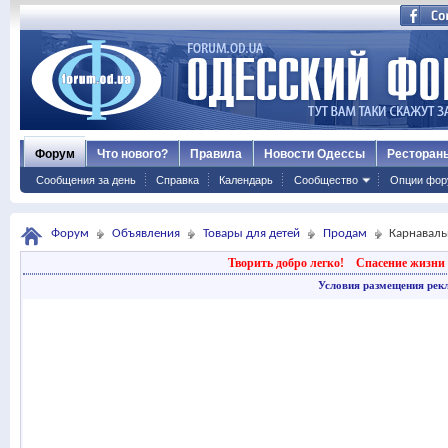
Форум
Что нового?
Правила
Новости Одессы
Ресторан
Сообщения за день
Справка
Календарь
Сообщество
Опции фор
Форум
Объявления
Товары для детей
Продам
Карнавал
Творить добро легко!
Спасение жизни 
Условия размещения рек