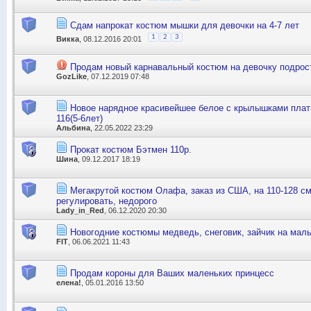
Сдам напрокат костюм мышки для девочки на 4-7 лет
1
2
3
Викка
, 08.12.2016 20:01
Продам новый карнавальный костюм на девочку подрос
GozLike
, 07.12.2019 07:48
Новое нарядное красивейшее белое с крылышками плать
116(5-6лет)
Альбина
, 22.05.2022 23:29
Прокат костюм Бэтмен 110р.
Шина
, 09.12.2017 18:19
Мегакрутой костюм Олафа, заказ из США, на 110-128 с
регулировать, недорого
Lady_in_Red
, 06.12.2020 20:30
Новогодние костюмы медведь, снеговик, зайчик на мальч
FIT
, 06.06.2021 11:43
Продам короны для Ваших маленьких принцесс
елена!
, 05.01.2016 13:50