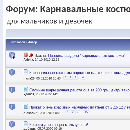
Форум:
Карнавальные кост
для мальчиков и девочек
Заголовок
/
Автор
Важно:
Правила раздела "Карнавальные костюмы"
Ariella
, 14.10.2010 12:19
Карнавальные костюмы,нарядные платья и костюмы для
...
1
2
3
4
nana26
, 05.02.2018 10:43
Ёлочные шары ручная работа оба за 200 грн центр/ таир
Удача1
, 25.12.2022 14:10
Прокат очень красивых,нарядных платьев от 2 до 12 ле
...
1
2
3
15
diessa57
, 03.06.2017 08:01
Костюм для танцев мальчуковый
добжик
, 05.07.2020 09:19