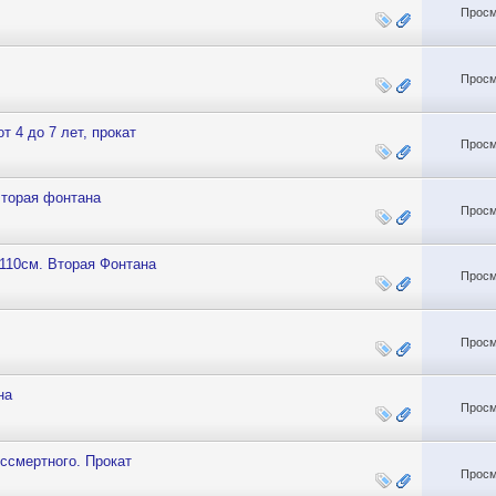
Просм
Просм
т 4 до 7 лет, прокат
Просм
Вторая фонтана
Просм
-110см. Вторая Фонтана
Просм
Просм
на
Просм
ссмертного. Прокат
Просм