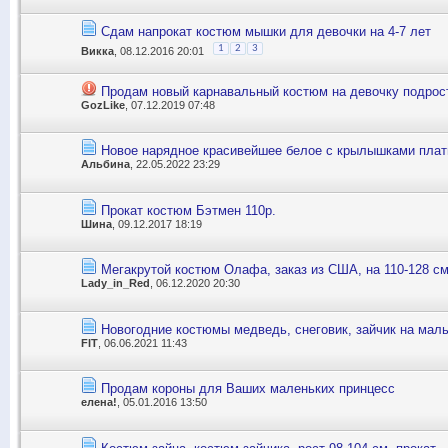
Сдам напрокат костюм мышки для девочки на 4-7 лет
1
2
3
Викка
, 08.12.2016 20:01
Продам новый карнавальный костюм на девочку подрос
GozLike
, 07.12.2019 07:48
Новое нарядное красивейшее белое с крылышками платье
Альбина
, 22.05.2022 23:29
Прокат костюм Бэтмен 110р.
Шина
, 09.12.2017 18:19
Мегакрутой костюм Олафа, заказ из США, на 110-128 см
Lady_in_Red
, 06.12.2020 20:30
Новогодние костюмы медведь, снеговик, зайчик на мальч
FIT
, 06.06.2021 11:43
Продам короны для Ваших маленьких принцесс
елена!
, 05.01.2016 13:50