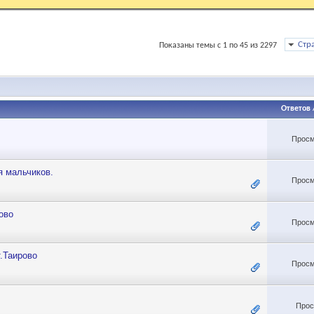
Стр
Показаны темы с 1 по 45 из 2297
Ответов
Просм
 мальчиков.
Просм
ово
Просм
т.Таирово
Просм
Прос