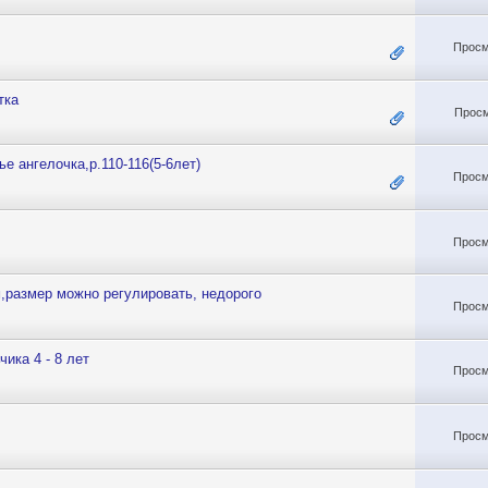
Просм
тка
Просм
 ангелочка,р.110-116(5-6лет)
Просм
Просм
,размер можно регулировать, недорого
Просм
ика 4 - 8 лет
Просм
Просм