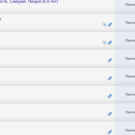
ств, Самурай, Ниндзя (6-8 лет)
Просм
т
Просм
Просм
Просм
Просм
Просм
Просм
Просм