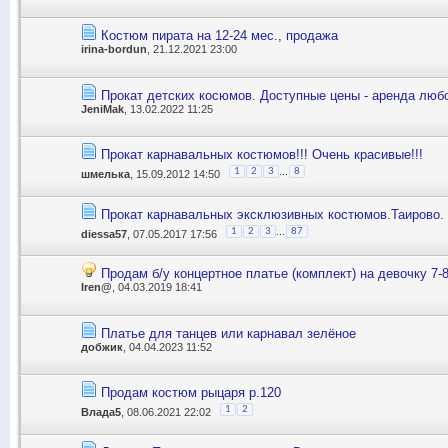
Костюм пирата на 12-24 мес., продажа
irina-bordun
, 21.12.2021 23:00
Прокат детских косюмов. Доступные цены - аренда любо
JeniMak
, 13.02.2022 11:25
Прокат карнавальных костюмов!!! Очень красивые!!!
...
1
2
3
8
шмелька
, 15.09.2012 14:50
Прокат карнавальных эксклюзивных костюмов.Таирово.
...
1
2
3
87
diessa57
, 07.05.2017 17:56
Продам б/у концертное платье (комплект) на девочку 7-8 
Iren@
, 04.03.2019 18:41
Платье для танцев или карнавал зелёное
добжик
, 04.04.2023 11:52
Продам костюм рыцаря р.120
1
2
Влада5
, 08.06.2021 22:02