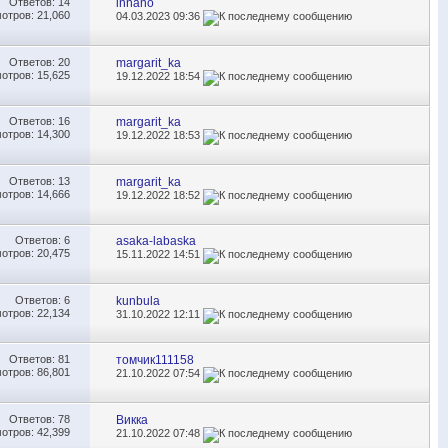
Ответов:
14
innano
отров: 21,060
04.03.2023
09:36
Ответов:
20
margarit_ka
отров: 15,625
19.12.2022
18:54
Ответов:
16
margarit_ka
отров: 14,300
19.12.2022
18:53
Ответов:
13
margarit_ka
отров: 14,666
19.12.2022
18:52
Ответов:
6
asaka-labaska
отров: 20,475
15.11.2022
14:51
Ответов:
6
kunbula
отров: 22,134
31.10.2022
12:11
Ответов:
81
томчик111158
отров: 86,801
21.10.2022
07:54
Ответов:
78
Викка
отров: 42,399
21.10.2022
07:48