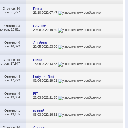
Ответов:
50
Викка
отров: 31,777
21.10.2022
07:47
Ответов:
3
GozLike
отров: 16,811
29.06.2022
19:49
Ответов:
0
Альбина
отров: 10,022
22.05.2022
23:29
Ответов:
15
Шина
отров: 17,947
15.05.2022
13:38
Ответов:
4
Lady_in_Red
отров: 17,792
01.04.2022
19:21
Ответов:
8
FIT
отров: 13,064
22.03.2022
21:15
Ответов:
1
елена!
отров: 19,165
03.03.2022
16:51
Ответов:
10
Алонсо