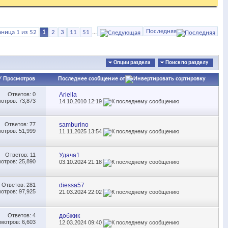
Последняя
аница 1 из 52
1
2
3
11
51
...
Опции раздела
Поиск по разделу
/
Просмотров
Последнее сообщение от
Ответов:
0
Ariella
отров: 73,873
14.10.2010
12:19
Ответов:
77
samburino
отров: 51,999
11.11.2025
13:54
Ответов:
11
Удача1
отров: 25,890
03.10.2024
21:18
Ответов:
281
diessa57
отров: 97,925
21.03.2024
22:02
Ответов:
4
добжик
мотров: 6,603
12.03.2024
09:40