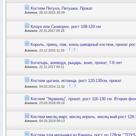
Костюм Петуха, Петушка. Прокат
Алонсо
, 28.10.2015 20:29
Клоун или Скоморох, рост 108-120 см
Алонсо
, 22.11.2017 09:18
Король, принц, паж, князь-шикарный костюм, прокат рос
1
2
Алонсо
, 23.12.2015 11:29
Богатырь, воевода, рыцарь, воин, прокат, 7-8 лет
Алонсо
, 22.11.2017 09:11
Костюм цыгана, испанца, рост 120-130см, прокат
1
2
Алонсо
, 04.03.2014 12:32
Костюм "Украинец", прокат, рост 116-130 см. Вторая фо
Алонсо
, 23.03.2018 09:16
Костюм месяц март, месяц апрель, месяц май.рост 128-
Алонсо
, 04.03.2019 09:13
Костюм для мальчика из Канады, рост до 128см :"TOY