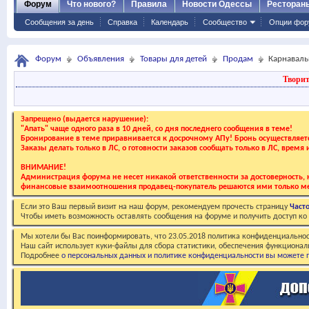
Форум
Что нового?
Правила
Новости Одессы
Ресторан
Сообщения за день
Справка
Календарь
Сообщество
Опции фор
Форум
Объявления
Товары для детей
Продам
Карнавал
Творит
Запрещено (выдается нарушение):
"Апать" чаще одного раза в 10 дней, со дня последнего сообщения в теме!
Бронирование в теме приравнивается к досрочному АПу! Бронь осуществляе
Заказы делать только в ЛС, о готовности заказов сообщать только в ЛС, время
ВНИМАНИЕ!
Администрация форума не несет никакой ответственности за достоверность, к
финансовые взаимоотношения продавец-покупатель решаются ими только ме
Если это Ваш первый визит на наш форум, рекомендуем прочесть страницу
Част
Чтобы иметь возможность оставлять сообщения на форуме и получить доступ к
Мы хотели бы Вас поинформировать, что 23.05.2018 политика конфиденциальнос
Наш сайт использует куки-файлы для сбора статистики, обеспечения функционал
Подробнее
о персональных данных и политике конфиденциальности вы можете п