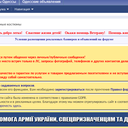
ы Одессы
Одесские объявления
ума
Навигация
ьные костюмы
ь добро легко!
Спасение жизни детей!
Окажи помощь Ветерану!
Помощь жи
Условия размещения рекламных баннеров и объявлений на форуме
тся путем общения через личные/публичные сообщения!
 и место встреч только в ЛС, запросы фотографий, телефонов и других контактов дел
ачество и гарантии по услугам и товарам предлагаемым посетителями и не вступае
жду собой самостоятельно.
о задаваемых вопросов
.
о всем его функциям, Вам необходимо
зарегистрироваться
после прочтения
Правил фо
ти сайта была изменена в соответствии с правилами GDPR.
ьности и в рекламных целях. Благодаря этому мы можем отрегулировать сайт в соотве
рочесть здесь
.