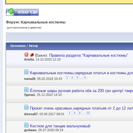
Форум:
Карнавальные костюмы
для мальчиков и девочек
Заголовок
/
Автор
Важно:
Правила раздела "Карнавальные костюмы"
Ariella
, 14.10.2010 12:19
Карнавальные костюмы,нарядные платья и костюмы для
...
1
2
3
4
nana26
, 05.02.2018 10:43
Ёлочные шары ручная работа оба за 200 грн центр/ таир
Удача1
, 25.12.2022 14:10
Прокат очень красивых,нарядных платьев от 2 до 12 ле
...
1
2
3
15
diessa57
, 03.06.2017 08:01
Костюм для танцев мальчуковый
добжик
, 05.07.2020 09:19