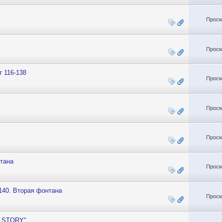
Просм
Просм
т 116-138
Просм
Просм
Просм
нтана
Просм
140. Вторая фонтана
Просм
S STORY"