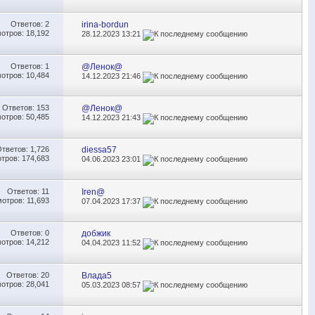
Ответов:
2
irina-bordun
отров: 18,192
28.12.2023
13:21
Ответов:
1
@Ленок@
отров: 10,484
14.12.2023
21:46
Ответов:
153
@Ленок@
отров: 50,485
14.12.2023
21:43
Ответов:
1,726
diessa57
тров: 174,683
04.06.2023
23:01
Ответов:
11
Iren@
отров: 11,693
07.04.2023
17:37
Ответов:
0
добжик
отров: 14,212
04.04.2023
11:52
Ответов:
20
Влада5
отров: 28,041
05.03.2023
08:57