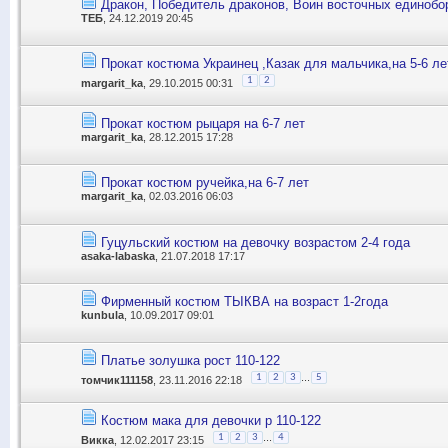
Дракон, Победитель драконов, Воин восточных единобор
ТЕБ
, 24.12.2019 20:45
Прокат костюма Украинец ,Казак для мальчика,на 5-6 ле
1
2
margarit_ka
, 29.10.2015 00:31
Прокат костюм рыцаря на 6-7 лет
margarit_ka
, 28.12.2015 17:28
Прокат костюм ручейка,на 6-7 лет
margarit_ka
, 02.03.2016 06:03
Гуцульский костюм на девочку возрастом 2-4 года
asaka-labaska
, 21.07.2018 17:17
Фирменный костюм ТЫКВА на возраст 1-2года
kunbula
, 10.09.2017 09:01
Платье золушка рост 110-122
...
1
2
3
5
томчик111158
, 23.11.2016 22:18
Костюм мака для девочки р 110-122
...
1
2
3
4
Викка
, 12.02.2017 23:15