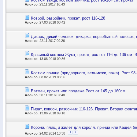
Костюм зайца, костюм зайчика, рост 98-104 см, прокат
Алонсо
, 23.11.2017 10:43
Ковбой, разбойник, прокат, рост 116-128
Алонсо
, 27.03.2018 08:42
Дикарь, дикий человек, дикарка, первобытный человек, о
Алонсо
, 22.11.2017 09:26
Красивый костюм Жука, прокат, рост от 116 до 136 см. 
Алонсо
, 13.06.2018 09:36
Костюм принца (придворного, вельможи, пажа). Рост 98
Алонсо
, 08.02.2019 08:56
Бэтмен, прокат или продажа.Рост от 145 до 160см.
Алонсо
, 30.11.2016 07:40
Пират, ковбой, разбойник 116-126. Прокат. Вторая фонта
Алонсо
, 13.06.2018 09:18
Корона, плащ и жилет для короля, принца или Кащея бе
1
2
Алонсо
, 24.02.2014 13:38