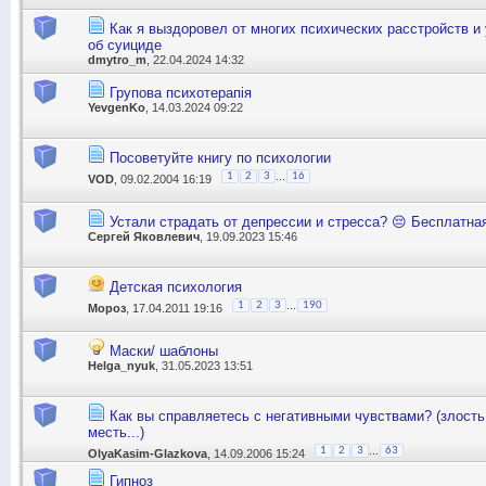
Как я выздоровел от многих психических расстройств и
об суициде
dmytro_m
, 22.04.2024 14:32
Групова психотерапія
YevgenKo
, 14.03.2024 09:22
Посоветуйте книгу по психологии
...
1
2
3
16
VOD
, 09.02.2004 16:19
Устали страдать от депрессии и стресса? 😔 Бесплатна
Сергей Яковлевич
, 19.09.2023 15:46
Детская психология
...
1
2
3
190
Мороз
, 17.04.2011 19:16
Маски/ шаблоны
Helga_nyuk
, 31.05.2023 13:51
Как вы справляетесь с негативными чувствами? (злость,
месть...)
...
1
2
3
63
OlyaKasim-Glazkova
, 14.09.2006 15:24
Гипноз