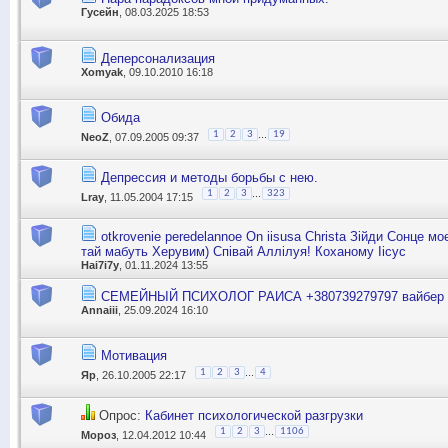
Гусейн
, 08.03.2025 18:53
Деперсонализация
Xomyak
, 09.10.2010 16:18
Обида
...
1
2
3
19
NeoZ
, 07.09.2005 09:37
Депрессия и методы борьбы с нею.
...
1
2
3
323
Lray
, 11.05.2004 17:15
otkrovenie peredelannoe On iisusa Christa Зійди Сонце мо
тай мабуть Херувим) Співай Аллілуя! Коханому Іісус
Hai7i7y
, 01.11.2024 13:55
СЕМЕЙНЫЙ ПСИХОЛОГ РАИСА +380739279797 вайбер
Annaiii
, 25.09.2024 16:10
Мотивация
...
1
2
3
4
Яр
, 26.10.2005 22:17
Опрос:
Кабинет психологической разгрузки
...
1
2
3
1106
Мороз
, 12.04.2012 10:44