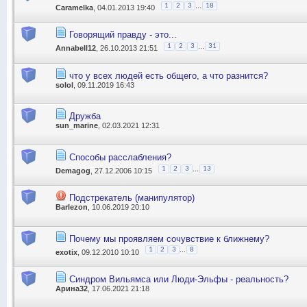
...
1
2
3
18
Caramelka
, 04.01.2013 19:40
Говорящий правду - это...
...
1
2
3
31
Annabell12
, 26.10.2013 21:51
что у всех людей есть общего, а что разнится?
solol
, 09.11.2019 16:43
Дружба
sun_marine
, 02.03.2021 12:31
Способы расслабления?
...
1
2
3
13
Demagog
, 27.12.2006 10:15
Подстрекатель (манипулятор)
Barlezon
, 10.06.2019 20:10
Почему мы проявляем сочувствие к ближнему?
...
1
2
3
8
exotix
, 09.12.2010 10:10
Синдром Вильямса или Люди-Эльфы - реальность?
Арина32
, 17.06.2021 21:18