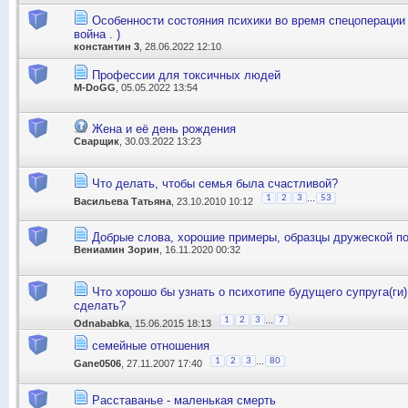
Особенности состояния психики во время спецоперации 
война . )
константин 3
, 28.06.2022 12:10
Профессии для токсичных людей
M-DoGG
, 05.05.2022 13:54
Жена и её день рождения
Сварщик
, 30.03.2022 13:23
Что делать, чтобы семья была счастливой?
...
1
2
3
53
Васильева Татьяна
, 23.10.2010 10:12
Добрые слова, хорошие примеры, образцы дружеской по
Вениамин Зорин
, 16.11.2020 00:32
Что хорошо бы узнать о психотипе будущего супруга(ги)
сделать?
...
1
2
3
7
Odnababka
, 15.06.2015 18:13
семейные отношения
...
1
2
3
80
Gane0506
, 27.11.2007 17:40
Расставанье - маленькая смерть