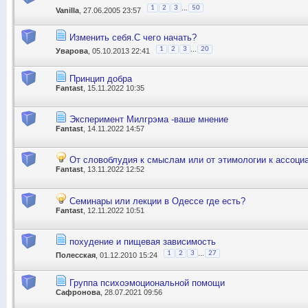
...
1
2
3
50
Vanilla
, 27.06.2005 23:57
Изменить себя.С чего начать?
...
1
2
3
20
Уварова
, 05.10.2013 22:41
Принцип добра
Fantast
, 15.11.2022 10:35
Эксперимент Милгрэма -ваше мнение
Fantast
, 14.11.2022 14:57
От словоблудия к смыслам или от этимологии к ассоциа
Fantast
, 13.11.2022 12:52
Семинары или лекции в Одессе где есть?
Fantast
, 12.11.2022 10:51
похудение и пищевая зависимость
...
1
2
3
27
Полесская
, 01.12.2010 15:24
Группа психоэмоциональной помощи
Сафронова
, 28.07.2021 09:56