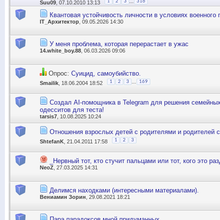
...
1
2
3
316
Suu09
, 07.10.2010 13:13
Квантовая устойчивость личности в условиях военного 
IT_Архитектор
, 09.05.2026 14:30
У меня проблема, которая перерастает в ужас
14.white_boy.88
, 06.03.2026 09:06
Опрос:
Суицид, самоубийство.
...
1
2
3
169
Smailik
, 18.06.2004 18:52
Создал AI-помощника в Telegram для решения семейны
одесситов для теста!
tarsis7
, 10.08.2025 10:24
Отношения взрослых детей с родителями и родителей 
1
2
3
ShtefanK
, 21.04.2011 17:58
_Нервный тот, кто стучит пальцами или тот, кого это ра
NeoZ
, 27.03.2025 14:31
Делимся находками (интересными материалами).
Вениамин Зорин
, 29.08.2021 18:21
Пара парадоксов мной придуманных.