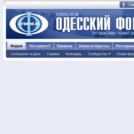
Форум
Что нового?
Правила
Новости Одессы
Ресторан
Сообщения за день
Справка
Календарь
Сообщество
Опции фор