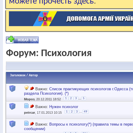
можете прочесть здесь
.
Форум:
Психология
Заголовок
/
Автор
Важно:
Список практикующих психологов г.Одесса (т
раздела Психология). (*)
...
1
2
3
5
Мороз
, 20.12.2011 18:52
Важно:
Нужен психолог
...
1
2
3
49
petrcar
, 17.01.2013 10:15
Важно:
Вопросы к психологу(*) (правила темы в перв
сообщении)