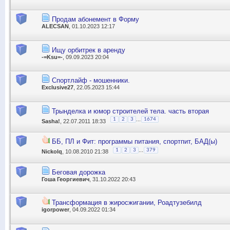
Продам абонемент в Форму
ALECSAN
, 01.10.2023 12:17
Ищу орбитрек в аренду
-=Ksu=-
, 09.09.2023 20:04
Спортлайф - мошенники.
Exclusive27
, 22.05.2023 15:44
Трынделка и юмор строителей тела. часть вторая
...
1
2
3
1674
Sasha!
, 22.07.2011 18:33
ББ, ПЛ и Фит: программы питания, спортпит, БАД(ы)
...
1
2
3
379
Nickolq
, 10.08.2010 21:38
Беговая дорожка
Гоша Георгиевич
, 31.10.2022 20:43
Трансформация в жиросжигании, Роадтузебилд
igorpower
, 04.09.2022 01:34