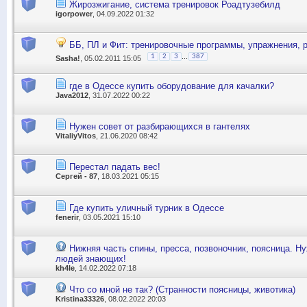
Жирозжигание, система тренировок Роадтузебилд
igorpower
, 04.09.2022 01:32
ББ, ПЛ и Фит: тренировочные программы, упражнения, 
...
1
2
3
387
Sasha!
, 05.02.2011 15:05
где в Одессе купить оборудование для качалки?
Java2012
, 31.07.2022 00:22
Нужен совет от разбирающихся в гантелях
VitaliyVitos
, 21.06.2020 08:42
Перестал падать вес!
Сергей - 87
, 18.03.2021 05:15
Где купить уличный турник в Одессе
fenerir
, 03.05.2021 15:10
Нижняя часть спины, пресса, позвоночник, поясница. Н
людей знающих!
kh4le
, 14.02.2022 07:18
Что со мной не так? (Странности поясницы, животика)
Kristina33326
, 08.02.2022 20:03