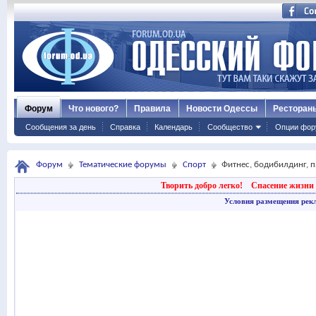
Форум
Что нового?
Правила
Новости Одессы
Ресторан
Сообщения за день
Справка
Календарь
Сообщество
Опции фор
Форум
Тематические форумы
Спорт
Фитнес, бодибилдинг, 
Творить добро легко!
Спасение жизни 
Условия размещения рек