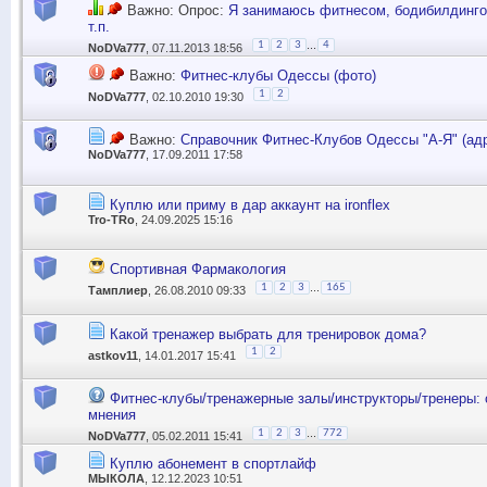
Важно: Опрос:
Я занимаюсь фитнесом, бодибилдинго
т.п.
...
1
2
3
4
NoDVa777
, 07.11.2013 18:56
Важно:
Фитнес-клубы Одессы (фото)
1
2
NoDVa777
, 02.10.2010 19:30
Важно:
Справочник Фитнес-Клубов Одессы "А-Я" (ад
NoDVa777
, 17.09.2011 17:58
Куплю или приму в дар аккаунт на ironflex
Tro-TRo
, 24.09.2025 15:16
Спортивная Фармакология
...
1
2
3
165
Тамплиер
, 26.08.2010 09:33
Какой тренажер выбрать для тренировок дома?
1
2
astkov11
, 14.01.2017 15:41
Фитнес-клубы/тренажерные залы/инструкторы/тренеры: 
мнения
...
1
2
3
772
NoDVa777
, 05.02.2011 15:41
Куплю абонемент в спортлайф
MЫКОЛА
, 12.12.2023 10:51