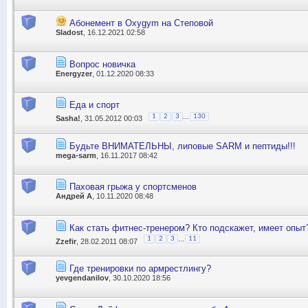
Абонемент в Oxygym на Степовой
Sladost
, 16.12.2021 02:58
Вопрос новичка
Energyzer
, 01.12.2020 08:33
Еда и спорт
...
1
2
3
130
Sasha!
, 31.05.2012 00:03
Будьте ВНИМАТЕЛЬНЫ, липовые SARM и пептиды!!!
mega-sarm
, 16.11.2017 08:42
Паховая грыжа у спортсменов
Андрей А
, 10.11.2020 08:48
Как стать фитнес-тренером? Кто подскажет, имеет опыт
...
1
2
3
11
Zzefir
, 28.02.2011 08:07
Где тренировки по армрестлингу?
yevgendanilov
, 30.10.2020 18:56