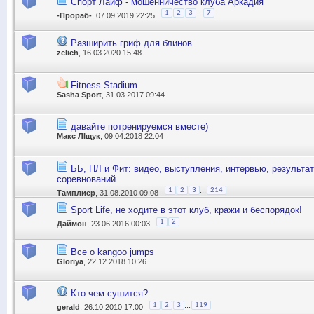
Спорт Лайф - мошенничество клуба Аркадия
...
1
2
3
7
-Прораб-
, 07.09.2019 22:25
Разширить гриф для блинов
zelich
, 16.03.2020 15:48
Fitness Stadium
Sasha Sport
, 31.03.2017 09:44
давайте потренируемся вместе)
Макс ЛІщук
, 09.04.2018 22:04
ББ, ПЛ и Фит: видео, выступления, интервью, результа
соревнований
...
1
2
3
214
Тамплиер
, 31.08.2010 09:08
Sport Life, не ходите в этот клуб, кражи и беспорядок!
1
2
Даймон
, 23.06.2016 00:03
Все о kangoo jumps
Gloriya
, 22.12.2018 10:26
Кто чем сушится?
...
1
2
3
119
gerald
, 26.10.2010 17:00