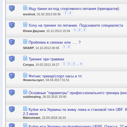
Ищу банки из-под спортивного питания (препаратов)
1
2
woshod
, 01.02.2013 00:36
Хочу на тренинг по питанию. Подскажите специалиста
1
2
3
Юлия Джулия
, 10.12.2013 15:54
Проблема в связках или ..... ?
1
2
SHARP
, 14.10.2012 00:45
Тренинг при травмах
...
1
2
3
6
Сатура
, 10.02.2013 18:27
Фитнес трекер/спорт.часы и тп
Фомольгаунт
, 04.04.2017 01:51
Основные "параметры" профессионального тренера (инс
sublimating
, 26.03.2015 20:40
Кубок юга Украины по жиму лежа и становой тяге UBF.
2-3 июня
Mainstream
, 22.04.2018 16:23
Кубок юга Украины по бодибилдингу UFPF, Одесса, 27 