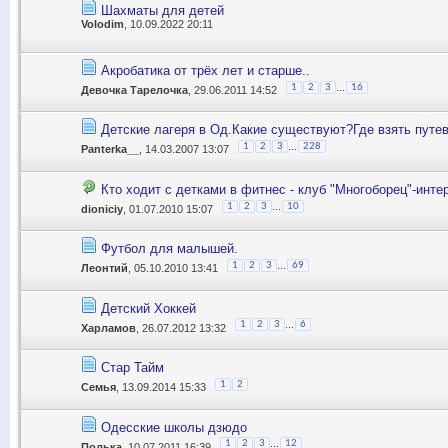
Шахматы для детей
Volodim
, 10.09.2022 20:11
Акробатика от трёх лет и старше..
...
1
2
3
16
Девочка Тарелочка
, 29.06.2011 14:52
Детские лагеря в Од.Какие существуют?Где взять путе
...
1
2
3
228
Panterka__
, 14.03.2007 13:07
Кто ходит с детками в фитнес - клуб "Многоборец"-инте
...
1
2
3
10
dioniciy
, 01.07.2010 15:07
Футбол для малышей.
...
1
2
3
69
Леонтий
, 05.10.2010 13:41
Детский Хоккей
...
1
2
3
6
Харламов
, 26.07.2012 13:32
Стар Тайм
1
2
Семья
, 13.09.2014 15:33
Одесские школы дзюдо
...
1
2
3
12
Полька
, 10.07.2011 16:39