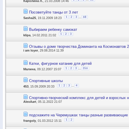
Каролина Л.
, 21.03.2008 14:46
Посоветуйте танцы от 3 лет
...
1
2
3
68
Sasha25
, 19.11.2009 18:23
Выбираем ребенку самокат
1
2
3
klipa
, 14.02.2011 21:02
Отзывы о доме творчества Доминанта на Космонавтов 
i am loyer
, 29.08.2014 11:39
Катки, фигурное катание для детей
...
1
2
3
356
Малина
, 09.12.2007 15:07
Спортивные школы
...
1
2
3
4
453
, 15.09.2009 20:33
Спортивно-творческий комплекс для детей и взрослых 
AlexAart
, 05.11.2022 21:07
подскажите на Черемушках танцы разные развивающие к
1
2
frangoly
, 01.03.2012 15:11