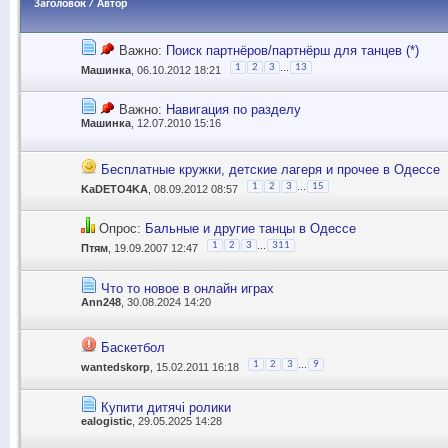
Заголовок
/
Автор
Важно:
Поиск партнёров/партнёрш для танцев (*)
...
1
2
3
13
Машинка
, 06.10.2012 18:21
Важно:
Навигация по разделу
Машинка
, 12.07.2010 15:16
Бесплатные кружки, детские лагеря и прочее в Одессе
...
1
2
3
15
KaDETO4KA
, 08.09.2012 08:57
Опрос:
Бальные и другие танцы в Одессе
...
1
2
3
311
Птям
, 19.09.2007 12:47
Что то новое в онлайн играх
Ann248
, 30.08.2024 14:20
Баскетбол
...
1
2
3
9
wantedskorp
, 15.02.2011 16:18
Купити дитячі ролики
ealogistic
, 29.05.2025 14:28