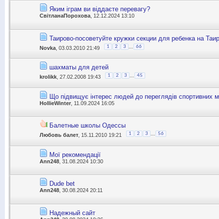
Яким іграм ви віддаєте перевагу?
СвітланаПорохова
, 12.12.2024 13:10
Таирово-посоветуйте кружки секции для ребенка на Таи
...
1
2
3
66
Novka
, 03.03.2010 21:49
шахматы для детей
...
1
2
3
45
krolikk
, 27.02.2008 19:43
Що підвищує інтерес людей до переглядів спортивних м
HollieWinter
, 11.09.2024 16:05
Балетные школы Одессы
...
1
2
3
56
Любовь балет
, 15.11.2010 19:21
Мої рекомендації
Ann248
, 31.08.2024 10:30
Dude bet
Ann248
, 30.08.2024 20:11
Надежный сайт