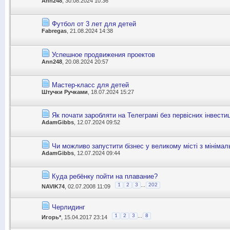
Ann248
, 30.08.2024 10:36
Футбол от 3 лет для детей
Fabregas
, 21.08.2024 14:38
Успешное продвижения проектов
Ann248
, 20.08.2024 20:57
Мастер-класс для детей
Штучки Ручками
, 18.07.2024 15:27
Як почати заробляти на Телеграмі без первісних інвести
AdamGibbs
, 12.07.2024 09:52
Чи можливо запустити бізнес у великому місті з мінімал
AdamGibbs
, 12.07.2024 09:44
Куда ребёнку пойти на плавание?
...
1
2
3
202
NAVIK74
, 02.07.2008 11:09
Черлидинг
...
1
2
3
8
Игорь*
, 15.04.2017 23:14