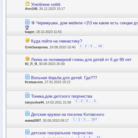
Улюблене хоббі
Ann248
, 26.12.2023 15:17
🎯 Черемушки, дом мебели +2\3 км какие есть секции д
🏆
bager
, 18.10.2023 11:53
Куда пойти на гимнастику?
...
1
2
3
58
ОляЗахарова
, 19.08.2010 10:40
Лепка из полимерной глины для детей от 6 до 99 лет
Ю_Л_Я
, 30.06.2023 20:30
Вольная борьба для детей. Где???
Ксюша.exe
, 27.01.2015 15:21
Тоника,дом детского творчества
...
1
2
3
6
tanyusha44
, 14.02.2011 21:06
Детские кружки на поселке Котовского
...
1
2
3
207
мама2007
, 30.09.2010 09:17
детское театральное творчество
...
1
2
3
33