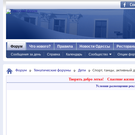
Форум
Что нового?
Правила
Новости Одессы
Ресторан
Сообщения за день
Справка
Календарь
Сообщество
Опции фор
Форум
Тематические форумы
Дети
Спорт, танцы, активный 
Творить добро легко!
Спасение жизни 
Условия размещения рек