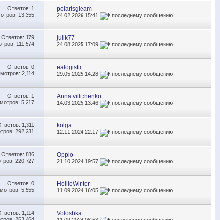
Ответов:
1
polarisgleam
отров: 13,355
24.02.2026
15:41
Ответов:
179
julik77
тров: 111,574
24.08.2025
17:09
Ответов:
0
ealogistic
мотров: 2,114
29.05.2025
14:28
Ответов:
1
Anna villichenko
мотров: 5,217
14.03.2025
13:46
Ответов:
1,311
kolga
тров: 292,231
12.11.2024
22:17
Ответов:
886
Oppio
тров: 220,727
21.10.2024
19:57
Ответов:
0
HollieWinter
мотров: 5,555
11.09.2024
16:05
Ответов:
1,114
Voloshka
тров: 263,464
11.09.2024
08:53