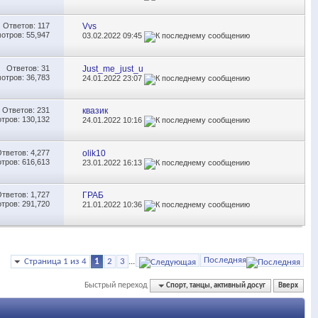
Ответов:
117
Vvs
отров: 55,947
03.02.2022
09:45
Ответов:
31
Just_me_just_u
отров: 36,783
24.01.2022
23:07
Ответов:
231
квазик
тров: 130,132
24.01.2022
10:16
Ответов:
4,277
olik10
тров: 616,613
23.01.2022
16:13
Ответов:
1,727
ГРАБ
тров: 291,720
21.01.2022
10:36
Последняя
Страница 1 из 4
1
2
3
...
Быстрый переход
Спорт, танцы, активный досуг
Вверх