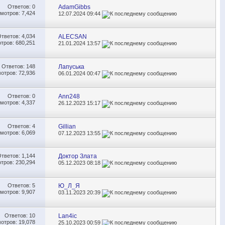
Ответов:
0
AdamGibbs
мотров: 7,424
12.07.2024
09:44
Ответов:
4,034
ALECSAN
тров: 680,251
21.01.2024
13:57
Ответов:
148
Лапуська
отров: 72,936
06.01.2024
00:47
Ответов:
0
Ann248
мотров: 4,337
26.12.2023
15:17
Ответов:
4
Gillian
мотров: 6,069
07.12.2023
13:55
Ответов:
1,144
Доктор Злата
тров: 230,294
05.12.2023
08:18
Ответов:
5
Ю_Л_Я
мотров: 9,907
03.11.2023
20:39
Ответов:
10
Lan4ic
отров: 19,078
25.10.2023
00:59