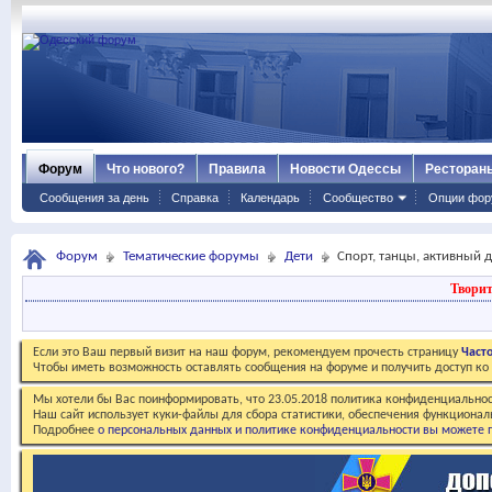
Форум
Что нового?
Правила
Новости Одессы
Ресторан
Сообщения за день
Справка
Календарь
Сообщество
Опции фор
Форум
Тематические форумы
Дети
Спорт, танцы, активный 
Творит
Если это Ваш первый визит на наш форум, рекомендуем прочесть страницу
Част
Чтобы иметь возможность оставлять сообщения на форуме и получить доступ к
Мы хотели бы Вас поинформировать, что 23.05.2018 политика конфиденциальнос
Наш сайт использует куки-файлы для сбора статистики, обеспечения функционал
Подробнее
о персональных данных и политике конфиденциальности вы можете п