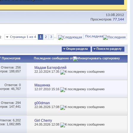
13.08.2012
Просмотров:
77,144
Последняя
Страница 1 из 4
1
2
3
...
2
Опции раздела
Поиск по разделу
/
Просмотров
Последнее сообщение от
Ответов:
256
Мадам Батерфляй
тров: 188,657
22.10.2024
17:35
Ответов:
0
Машинка
отров: 46,767
12.07.2010
15:16
Ответов:
294
g00dman
тров: 147,441
22.06.2026
17:08
Ответов:
6,202
Girl Cherry
ов: 1,082,885
24.05.2026
12:08