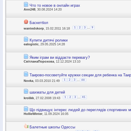
Что то новое в онлайн играх
Ann248
, 30.08.2024 14:20
Баскетбол
...
1
2
3
9
wantedskorp
, 15.02.2011 16:18
Купити дитячі ролики
ealogistic
, 29.05.2025 14:28
Яким іграм ви віддаєте перевагу?
СвітланаПорохова
, 12.12.2024 13:10
Таирово-посоветуйте кружки секции для ребенка на Таи
...
1
2
3
66
Novka
, 03.03.2010 21:49
шахматы для детей
...
1
2
3
45
krolikk
, 27.02.2008 19:43
Що підвищує інтерес людей до переглядів спортивних м
HollieWinter
, 11.09.2024 16:05
Балетные школы Одессы