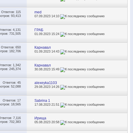
Ответов:
115
med
отров: 93,413
07.09.2023
14:10
Ответов:
4,131
ГРАБ
тров: 731,505
01.09.2023
15:24
Ответов:
650
Карнавал
тров: 182,706
01.09.2023
14:43
Ответов:
1,342
Карнавал
тров: 245,374
30.08.2023
15:49
Ответов:
45
alexeyka1103
отров: 52,088
29.08.2023
14:26
Ответов:
17
Sabrina 1
отров: 18,565
17.08.2023
21:51
Ответов:
7,116
Ирища
тров: 702,383
05.08.2023
20:58