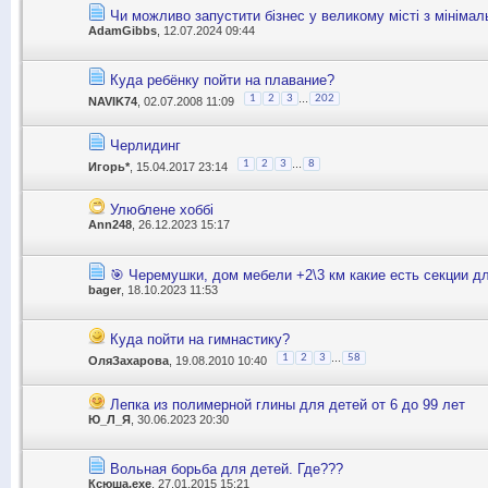
Чи можливо запустити бізнес у великому місті з мінімал
AdamGibbs
, 12.07.2024 09:44
Куда ребёнку пойти на плавание?
...
1
2
3
202
NAVIK74
, 02.07.2008 11:09
Черлидинг
...
1
2
3
8
Игорь*
, 15.04.2017 23:14
Улюблене хоббі
Ann248
, 26.12.2023 15:17
🎯 Черемушки, дом мебели +2\3 км какие есть секции д
bager
, 18.10.2023 11:53
Куда пойти на гимнастику?
...
1
2
3
58
ОляЗахарова
, 19.08.2010 10:40
Лепка из полимерной глины для детей от 6 до 99 лет
Ю_Л_Я
, 30.06.2023 20:30
Вольная борьба для детей. Где???
Ксюша.exe
, 27.01.2015 15:21