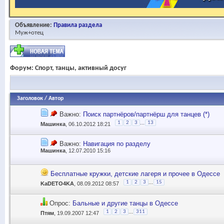
Объявление:
Правила раздела
Муж+отец
Форум:
Спорт, танцы, активный досуг
Заголовок
/
Автор
Важно:
Поиск партнёров/партнёрш для танцев (*)
...
1
2
3
13
Машинка
, 06.10.2012 18:21
Важно:
Навигация по разделу
Машинка
, 12.07.2010 15:16
Бесплатные кружки, детские лагеря и прочее в Одессе
...
1
2
3
15
KaDETO4KA
, 08.09.2012 08:57
Опрос:
Бальные и другие танцы в Одессе
...
1
2
3
311
Птям
, 19.09.2007 12:47