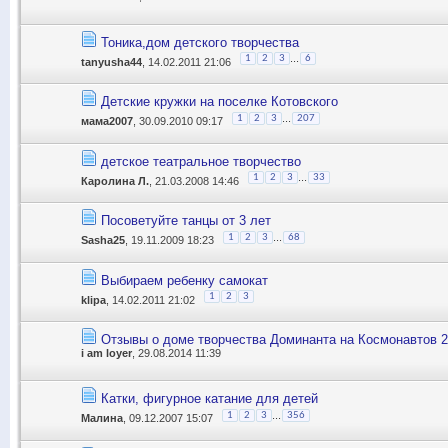
Тоника,дом детского творчества
...
1
2
3
6
tanyusha44
, 14.02.2011 21:06
Детские кружки на поселке Котовского
...
1
2
3
207
мама2007
, 30.09.2010 09:17
детское театральное творчество
...
1
2
3
33
Каролина Л.
, 21.03.2008 14:46
Посоветуйте танцы от 3 лет
...
1
2
3
68
Sasha25
, 19.11.2009 18:23
Выбираем ребенку самокат
1
2
3
klipa
, 14.02.2011 21:02
Отзывы о доме творчества Доминанта на Космонавтов 
i am loyer
, 29.08.2014 11:39
Катки, фигурное катание для детей
...
1
2
3
356
Малина
, 09.12.2007 15:07