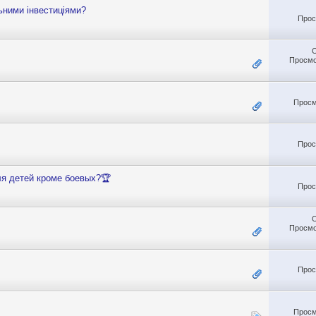
ьними інвестиціями?
Прос
Просмо
Просм
Прос
ля детей кроме боевых?🏆
Прос
Просмо
Прос
Просм