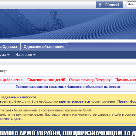
ы Одессы
Одесские объявления
ума
Навигация
досуг
ь добро легко!
Спасение жизни детей!
Окажи помощь Ветерану!
Помощь жи
Условия размещения рекламных баннеров и объявлений на форуме
о задаваемых вопросов
.
о всем его функциям, Вам необходимо
зарегистрироваться
после прочтения
Правил фо
ти сайта была изменена в соответствии с правилами GDPR.
ьности и в рекламных целях. Благодаря этому мы можем отрегулировать сайт в соотве
рочесть здесь
.