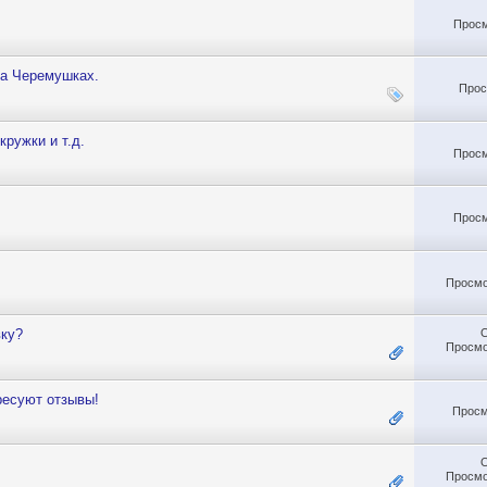
Просм
на Черемушках.
Прос
ружки и т.д.
Просм
Просм
Просмо
вку?
Просмо
ресуют отзывы!
Просм
Просмо