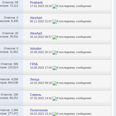
Ответов:
69
Pnabarik
отров: 72,112
17.01.2023
18:10
Ответов:
0
AlexAart
мотров: 8,435
05.11.2022
21:07
Ответов:
20
AlexAart
отров: 35,511
26.10.2022
08:57
Ответов:
0
Volodim
отров: 11,661
10.09.2022
20:11
Ответов:
305
ГРАБ
тров: 122,613
16.08.2022
17:04
Ответов:
4,558
Ленца
тров: 604,538
22.02.2022
09:16
Ответов:
190
Cирень
отров: 80,251
07.02.2022
14:42
Ответов:
1,368
Политехник
тров: 277,471
04.02.2022
13:14