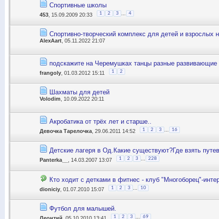
Спортивные школы
...
1
2
3
4
453
, 15.09.2009 20:33
Спортивно-творческий комплекс для детей и взрослых 
AlexAart
, 05.11.2022 21:07
подскажите на Черемушках танцы разные развивающие к
1
2
frangoly
, 01.03.2012 15:11
Шахматы для детей
Volodim
, 10.09.2022 20:11
Акробатика от трёх лет и старше..
...
1
2
3
16
Девочка Тарелочка
, 29.06.2011 14:52
Детские лагеря в Од.Какие существуют?Где взять путе
...
1
2
3
228
Panterka__
, 14.03.2007 13:07
Кто ходит с детками в фитнес - клуб "Многоборец"-инте
...
1
2
3
10
dioniciy
, 01.07.2010 15:07
Футбол для малышей.
...
1
2
3
69
Леонтий
, 05.10.2010 13:41