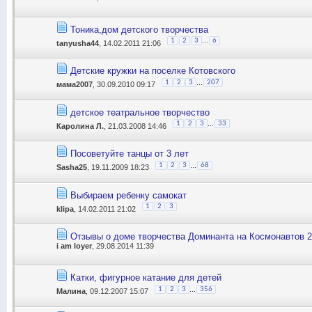
Тоника,дом детского творчества
...
1
2
3
6
tanyusha44
, 14.02.2011 21:06
Детские кружки на поселке Котовского
...
1
2
3
207
мама2007
, 30.09.2010 09:17
детское театральное творчество
...
1
2
3
33
Каролина Л.
, 21.03.2008 14:46
Посоветуйте танцы от 3 лет
...
1
2
3
68
Sasha25
, 19.11.2009 18:23
Выбираем ребенку самокат
1
2
3
klipa
, 14.02.2011 21:02
Отзывы о доме творчества Доминанта на Космонавтов 
i am loyer
, 29.08.2014 11:39
Катки, фигурное катание для детей
...
1
2
3
356
Малина
, 09.12.2007 15:07