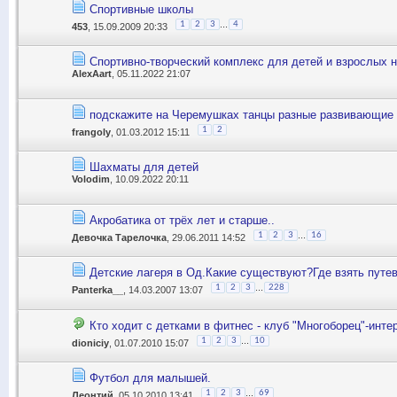
Спортивные школы
...
1
2
3
4
453
, 15.09.2009 20:33
Спортивно-творческий комплекс для детей и взрослых 
AlexAart
, 05.11.2022 21:07
подскажите на Черемушках танцы разные развивающие к
1
2
frangoly
, 01.03.2012 15:11
Шахматы для детей
Volodim
, 10.09.2022 20:11
Акробатика от трёх лет и старше..
...
1
2
3
16
Девочка Тарелочка
, 29.06.2011 14:52
Детские лагеря в Од.Какие существуют?Где взять путе
...
1
2
3
228
Panterka__
, 14.03.2007 13:07
Кто ходит с детками в фитнес - клуб "Многоборец"-инте
...
1
2
3
10
dioniciy
, 01.07.2010 15:07
Футбол для малышей.
...
1
2
3
69
Леонтий
, 05.10.2010 13:41