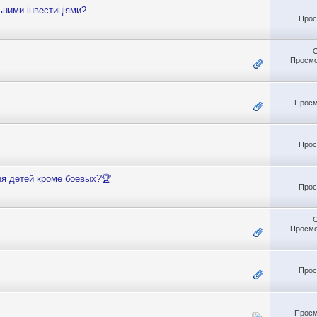
ьними інвестиціями?
Прос
Просмо
Просм
Прос
ля детей кроме боевых?🏆
Прос
Просмо
Прос
Просм