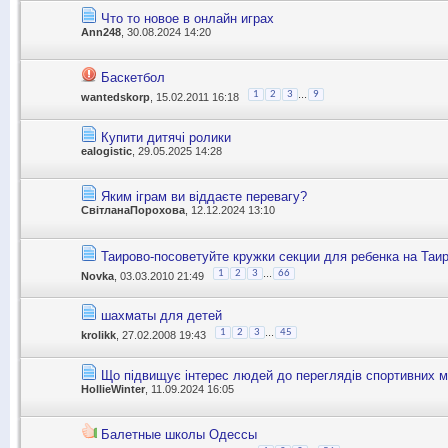
Что то новое в онлайн играх
Ann248
, 30.08.2024 14:20
Баскетбол
...
1
2
3
9
wantedskorp
, 15.02.2011 16:18
Купити дитячі ролики
ealogistic
, 29.05.2025 14:28
Яким іграм ви віддаєте перевагу?
СвітланаПорохова
, 12.12.2024 13:10
Таирово-посоветуйте кружки секции для ребенка на Таи
...
1
2
3
66
Novka
, 03.03.2010 21:49
шахматы для детей
...
1
2
3
45
krolikk
, 27.02.2008 19:43
Що підвищує інтерес людей до переглядів спортивних м
HollieWinter
, 11.09.2024 16:05
Балетные школы Одессы