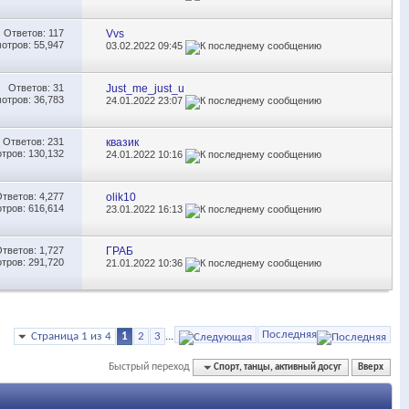
Ответов:
117
Vvs
отров: 55,947
03.02.2022
09:45
Ответов:
31
Just_me_just_u
отров: 36,783
24.01.2022
23:07
Ответов:
231
квазик
тров: 130,132
24.01.2022
10:16
Ответов:
4,277
olik10
тров: 616,614
23.01.2022
16:13
Ответов:
1,727
ГРАБ
тров: 291,720
21.01.2022
10:36
Последняя
Страница 1 из 4
1
2
3
...
Быстрый переход
Спорт, танцы, активный досуг
Вверх