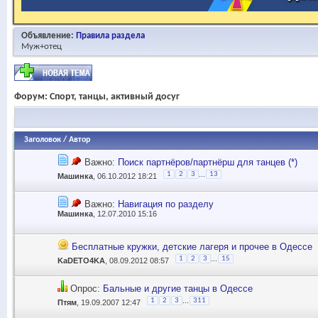
Объявление:
Правила раздела
Муж+отец
Форум:
Спорт, танцы, активный досуг
Заголовок
/
Автор
Важно:
Поиск партнёров/партнёрш для танцев (*)
...
1
2
3
13
Машинка
, 06.10.2012 18:21
Важно:
Навигация по разделу
Машинка
, 12.07.2010 15:16
Бесплатные кружки, детские лагеря и прочее в Одессе
...
1
2
3
15
KaDETO4KA
, 08.09.2012 08:57
Опрос:
Бальные и другие танцы в Одессе
...
1
2
3
311
Птям
, 19.09.2007 12:47