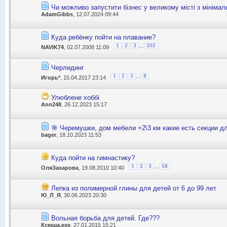
Чи можливо запустити бізнес у великому місті з мінімал
AdamGibbs
, 12.07.2024 09:44
Куда ребёнку пойти на плавание?
...
1
2
3
202
NAVIK74
, 02.07.2008 11:09
Черлидинг
...
1
2
3
8
Игорь*
, 15.04.2017 23:14
Улюблене хоббі
Ann248
, 26.12.2023 15:17
🎯 Черемушки, дом мебели +2\3 км какие есть секции д
bager
, 18.10.2023 11:53
Куда пойти на гимнастику?
...
1
2
3
58
ОляЗахарова
, 19.08.2010 10:40
Лепка из полимерной глины для детей от 6 до 99 лет
Ю_Л_Я
, 30.06.2023 20:30
Вольная борьба для детей. Где???
Ксюша.exe
, 27.01.2015 15:21