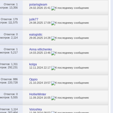
Ответов:
1
polarisgleam
отров: 13,356
24.02.2026
15:41
Ответов:
179
julik77
тров: 111,575
24.08.2025
17:09
Ответов:
0
ealogistic
мотров: 2,114
29.05.2025
14:28
Ответов:
1
Anna villichenko
мотров: 5,217
14.03.2025
13:46
Ответов:
1,311
kolga
тров: 292,231
12.11.2024
22:17
Ответов:
886
Oppio
тров: 220,728
21.10.2024
19:57
Ответов:
0
HollieWinter
мотров: 5,555
11.09.2024
16:05
Ответов:
1,114
Voloshka
тров: 263,464
11.09.2024
08:53