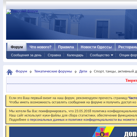
Форум
Что нового?
Правила
Новости Одессы
Ресторан
Сообщения за день
Справка
Календарь
Сообщество
Опции фор
Форум
Тематические форумы
Дети
Спорт, танцы, активный 
Творит
Если это Ваш первый визит на наш форум, рекомендуем прочесть страницу
Част
Чтобы иметь возможность оставлять сообщения на форуме и получить доступ к
Мы хотели бы Вас поинформировать, что 23.05.2018 политика конфиденциальнос
Наш сайт использует куки-файлы для сбора статистики, обеспечения функционал
Подробнее
о персональных данных и политике конфиденциальности вы можете п