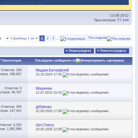
13.08.2012
Просмотров:
77,144
Последняя
Страница 1 из 4
1
2
3
...
2
Опции раздела
Поиск по разделу
/
Просмотров
Последнее сообщение от
Ответов:
256
Мадам Батерфляй
тров: 188,657
22.10.2024
17:35
Ответов:
0
Машинка
отров: 46,767
12.07.2010
15:16
Ответов:
294
g00dman
тров: 147,441
22.06.2026
17:08
Ответов:
6,202
Girl Cherry
ов: 1,082,886
24.05.2026
12:08