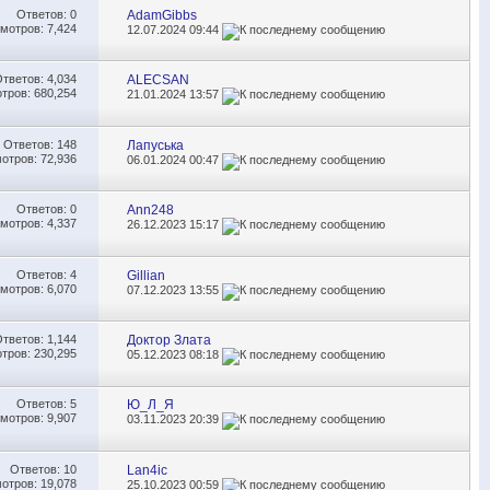
Ответов:
0
AdamGibbs
мотров: 7,424
12.07.2024
09:44
Ответов:
4,034
ALECSAN
тров: 680,254
21.01.2024
13:57
Ответов:
148
Лапуська
отров: 72,936
06.01.2024
00:47
Ответов:
0
Ann248
мотров: 4,337
26.12.2023
15:17
Ответов:
4
Gillian
мотров: 6,070
07.12.2023
13:55
Ответов:
1,144
Доктор Злата
тров: 230,295
05.12.2023
08:18
Ответов:
5
Ю_Л_Я
мотров: 9,907
03.11.2023
20:39
Ответов:
10
Lan4ic
отров: 19,078
25.10.2023
00:59