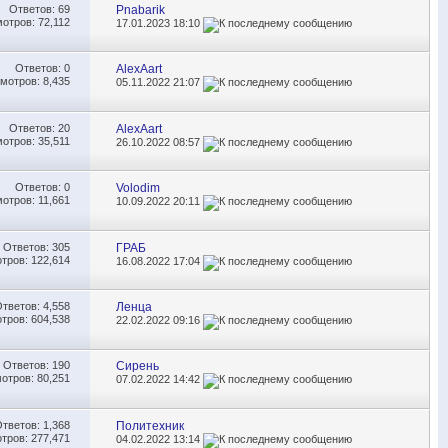
Ответов:
69
Pnabarik
отров: 72,112
17.01.2023
18:10
Ответов:
0
AlexAart
мотров: 8,435
05.11.2022
21:07
Ответов:
20
AlexAart
отров: 35,511
26.10.2022
08:57
Ответов:
0
Volodim
отров: 11,661
10.09.2022
20:11
Ответов:
305
ГРАБ
тров: 122,614
16.08.2022
17:04
Ответов:
4,558
Ленца
тров: 604,538
22.02.2022
09:16
Ответов:
190
Cирень
отров: 80,251
07.02.2022
14:42
Ответов:
1,368
Политехник
тров: 277,471
04.02.2022
13:14