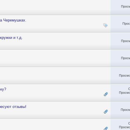
Просм
на Черемушках.
Прос
ружки и т.д.
Просм
Просм
Просмо
вку?
Просмо
ресуют отзывы!
Просм
Просмо