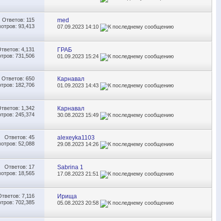
Ответов:
115
med
отров: 93,413
07.09.2023
14:10
Ответов:
4,131
ГРАБ
тров: 731,506
01.09.2023
15:24
Ответов:
650
Карнавал
тров: 182,706
01.09.2023
14:43
Ответов:
1,342
Карнавал
тров: 245,374
30.08.2023
15:49
Ответов:
45
alexeyka1103
отров: 52,088
29.08.2023
14:26
Ответов:
17
Sabrina 1
отров: 18,565
17.08.2023
21:51
Ответов:
7,116
Ирища
тров: 702,385
05.08.2023
20:58