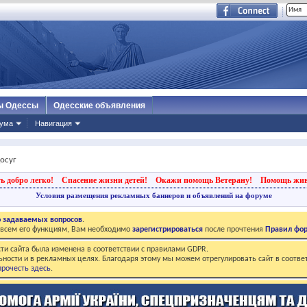
ы Одессы
Одесские объявления
ума
Навигация
досуг
ь добро легко!
Спасение жизни детей!
Окажи помощь Ветерану!
Помощь жи
Условия размещения рекламных баннеров и объявлений на форуме
о задаваемых вопросов
.
о всем его функциям, Вам необходимо
зарегистрироваться
после прочтения
Правил фо
ти сайта была изменена в соответствии с правилами GDPR.
ьности и в рекламных целях. Благодаря этому мы можем отрегулировать сайт в соотве
рочесть здесь
.